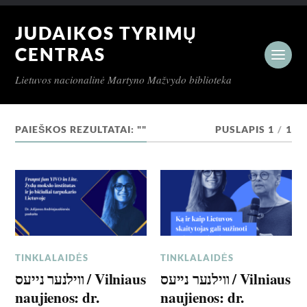
JUDAIKOS TYRIMŲ
CENTRAS
Lietuvos nacionalinė Martyno Mažvydo biblioteka
PAIEŠKOS REZULTATAI: ""
PUSLAPIS 1
/
1
TINKLALAIDĖS
TINKLALAIDĖS
ווילנער נייעס / Vilniaus
ווילנער נייעס / Vilniaus
naujienos: dr.
naujienos: dr.