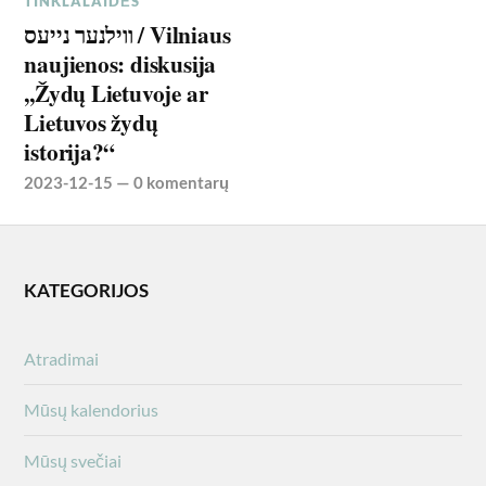
TINKLALAIDĖS
ווילנער נייעס / Vilniaus
naujienos: diskusija
,,Žydų Lietuvoje ar
Lietuvos žydų
istorija?“
2023-12-15
—
0 komentarų
KATEGORIJOS
Atradimai
Mūsų kalendorius
Mūsų svečiai