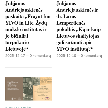
Julijanos
Julijanos
Andriejauskienės
Andriejauskienės ir
paskaita „Fraynt fun
dr. Laros
YIVO in Lite. Žydų
Lempertienės
mokslo institutas ir
pokalbis „Ką ir kaip
jo bičiuliai
Lietuvos skaitytojas
tarpukario
gali sužinoti apie
Lietuvoje“
YIVO institutą?“
2025-12-17
—
0 komentarų
2025-12-10
—
0 komentarų