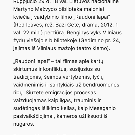
Rugpjūčio 29 d. 18 val. Lietuvos nacionalinė
Martyno Mažvydo biblioteka maloniai
kviečia į vaidybinio filmo „Raudoni lapai“
(Red leaves, rež. Bazi Gete, drama, 2012, 1
val. 22 min.) peržiūrą. Renginys vyks Vilniaus
žydų viešojoje bibliotekoje (Gedimino pr. 24,
įėjimas iš Vilniaus mažojo teatro kiemo).
„Raudoni lapai“ – tai filmas apie kartų
skirtumus ir konfliktus, susijusius su
tradicijomis, šeimos vertybėmis, lyčių
vaidmenimis ir santykiais už bendruomenės
ribų. Siužete emigracijos procesas
vaizduojamas kaip ilgas, trauminis ir
sudėtingas išlikimo kelias, kaip Meseganio
pasivaikščiojimai, kameros užfiksuoti iš
nugaros.