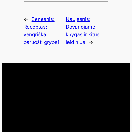
←
Senesnis:
Naujesnis:
Receptas:
Dovanojame
vengriškai
knygas ir kitus
paruošti grybai
leidinius
→