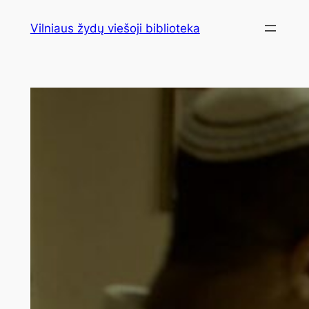
Eiti
Vilniaus žydų viešoji biblioteka
prie
turinio