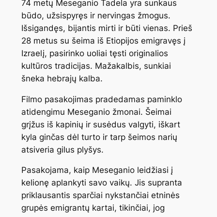
74 metų Meseganio Tadela yra sunkaus
būdo, užsispyręs ir nervingas žmogus.
Išsigandęs, bijantis mirti ir būti vienas. Prieš
28 metus su šeima iš Etiopijos emigravęs į
Izraelį, pasirinko uoliai tęsti originalios
kultūros tradicijas. Mažakalbis, sunkiai
šneka hebrajų kalba.
Filmo pasakojimas pradedamas paminklo
atidengimu Meseganio žmonai. Šeimai
grįžus iš kapinių ir susėdus valgyti, iškart
kyla ginčas dėl turto ir tarp šeimos narių
atsiveria gilus plyšys.
Pasakojama, kaip Meseganio leidžiasi į
kelionę aplankyti savo vaikų. Jis supranta
priklausantis sparčiai nykstančiai etninės
grupės emigrantų kartai, tikinčiai, jog