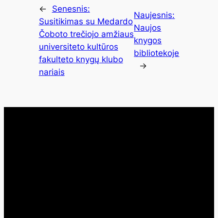
←
Senesnis:
Naujesnis:
Susitikimas su Medardo
Naujos
Čoboto trečiojo amžiaus
knygos
universiteto kultūros
bibliotekoje
fakulteto knygų klubo
→
nariais