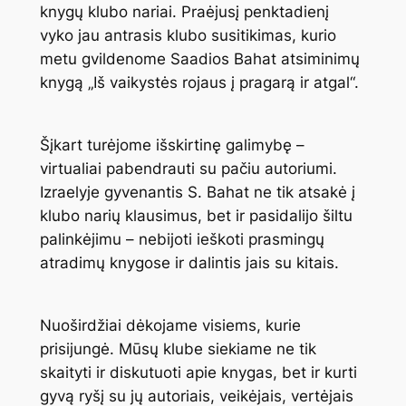
knygų klubo nariai. Praėjusį penktadienį
vyko jau antrasis klubo susitikimas, kurio
metu gvildenome Saadios Bahat atsiminimų
knygą „Iš vaikystės rojaus į pragarą ir atgal“.
Šįkart turėjome išskirtinę galimybę –
virtualiai pabendrauti su pačiu autoriumi.
Izraelyje gyvenantis S. Bahat ne tik atsakė į
klubo narių klausimus, bet ir pasidalijo šiltu
palinkėjimu – nebijoti ieškoti prasmingų
atradimų knygose ir dalintis jais su kitais.
Nuoširdžiai dėkojame visiems, kurie
prisijungė. Mūsų klube siekiame ne tik
skaityti ir diskutuoti apie knygas, bet ir kurti
gyvą ryšį su jų autoriais, veikėjais, vertėjais