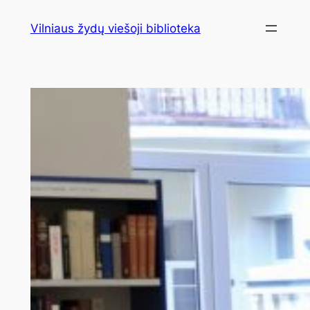
Eiti
Vilniaus žydų viešoji biblioteka
prie
turinio