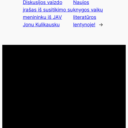
Diskusijos vaizdo
Naujos
įrašas iš susitikimo su
knygos vaikų
menininku iš JAV
literatūros
Jonu Kulikausku
lentynoje!
→