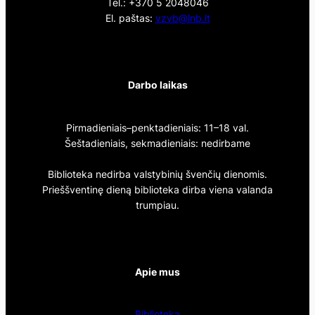
Tel.: +370 5 2048046
El. paštas:
vzvb@lnb.lt
Darbo laikas
Pirmadieniais–penktadieniais: 11–18 val.
Šeštadieniais, sekmadieniais: nedirbame
Biblioteka nedirba valstybinių švenčių dienomis.
Prieššventinę dieną biblioteka dirba viena valanda
trumpiau.
Apie mus
Biblioteka