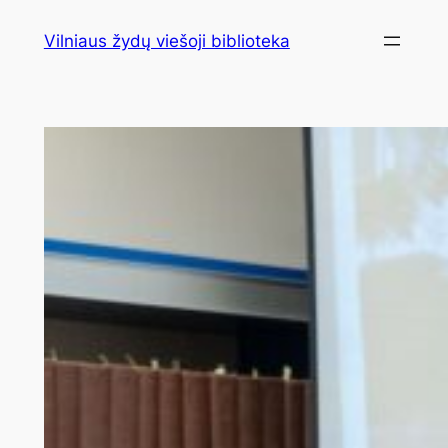
Eiti
Vilniaus žydų viešoji biblioteka
prie
turinio