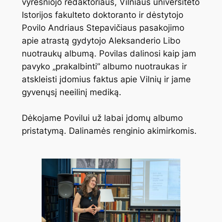
vyresniojo redaktoriaus, Vilniaus universiteto
Istorijos fakulteto doktoranto ir dėstytojo
Povilo Andriaus Stepavičiaus pasakojimo
apie atrastą gydytojo Aleksanderio Libo
nuotraukų albumą. Povilas dalinosi kaip jam
pavyko „prakalbinti” albumo nuotraukas ir
atskleisti įdomius faktus apie Vilnių ir jame
gyvenųsį neeilinį mediką.
Dėkojame Povilui už labai įdomų albumo
pristatymą. Dalinamės renginio akimirkomis.