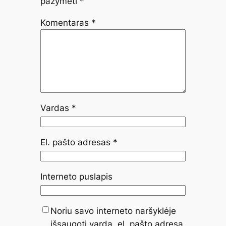
pažymėti
*
Komentaras
*
Vardas
*
El. pašto adresas
*
Interneto puslapis
Noriu savo interneto naršyklėje
išsaugoti vardą, el. pašto adresą