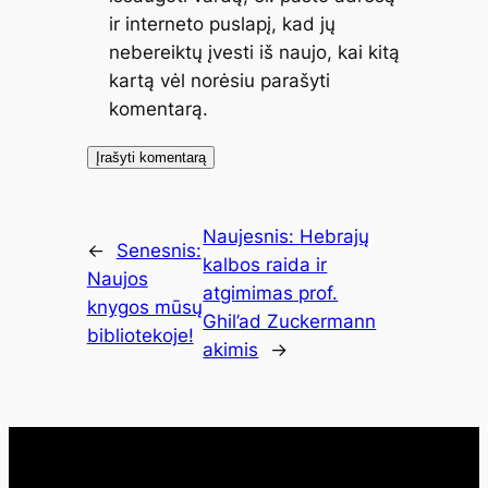
ir interneto puslapį, kad jų
nebereiktų įvesti iš naujo, kai kitą
kartą vėl norėsiu parašyti
komentarą.
Naujesnis:
Hebrajų
←
Senesnis:
kalbos raida ir
Naujos
atgimimas prof.
knygos mūsų
Ghil’ad Zuckermann
bibliotekoje!
akimis
→