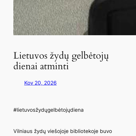
Lietuvos žydų gelbėtojų
dienai atminti
Kov 20, 2026
#lietuvosžydųgelbėtojųdiena
Vilniaus žydų viešojoje bibliotekoje buvo