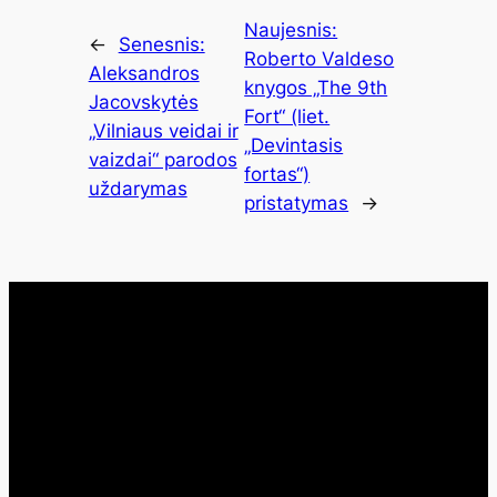
Naujesnis:
←
Senesnis:
Roberto Valdeso
Aleksandros
knygos „The 9th
Jacovskytės
Fort“ (liet.
„Vilniaus veidai ir
„Devintasis
vaizdai“ parodos
fortas“)
uždarymas
pristatymas
→