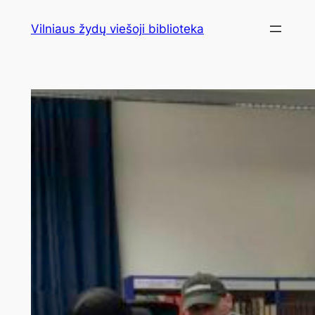
Eiti
Vilniaus žydų viešoji biblioteka
prie
turinio