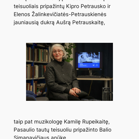
teisuoliais pripažintų Kipro Petrausko ir
Elenos Žalinkevičiatės-Petrauskienės
jauniausią dukrą Aušrą Petrauskaitę,
taip pat muzikologę Kamilę Rupeikaitę,
Pasaulio tautų teisuoliu pripažinto Balio
Simanavičiaus anūkę.