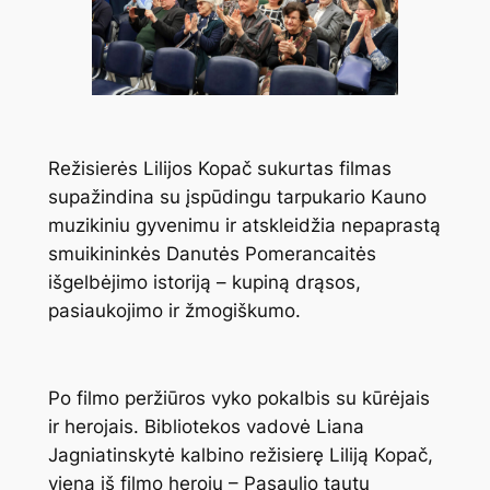
Režisierės Lilijos Kopač sukurtas filmas
supažindina su įspūdingu tarpukario Kauno
muzikiniu gyvenimu ir atskleidžia nepaprastą
smuikininkės Danutės Pomerancaitės
išgelbėjimo istoriją – kupiną drąsos,
pasiaukojimo ir žmogiškumo.
Po filmo peržiūros vyko pokalbis su kūrėjais
ir herojais. Bibliotekos vadovė Liana
Jagniatinskytė kalbino režisierę Liliją Kopač,
vieną iš filmo herojų – Pasaulio tautų