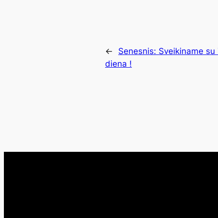
←
Senesnis:
Sveikiname su 
diena !