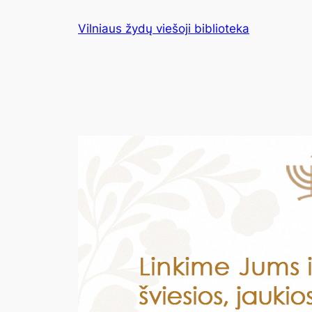
Eiti
Vilniaus žydų viešoji biblioteka
prie
turinio