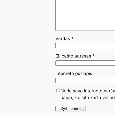
Vardas
*
El. pašto adresas
*
Interneto puslapis
Noriu savo interneto naršyk
naujo, kai kitą kartą vėl n