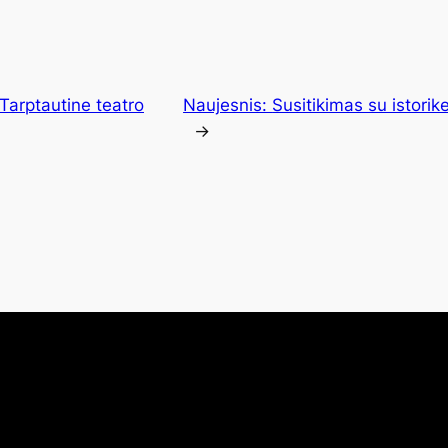
Tarptautine teatro
Naujesnis:
Susitikimas su istorik
→