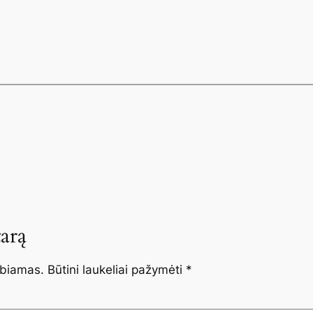
arą
lbiamas.
Būtini laukeliai pažymėti
*