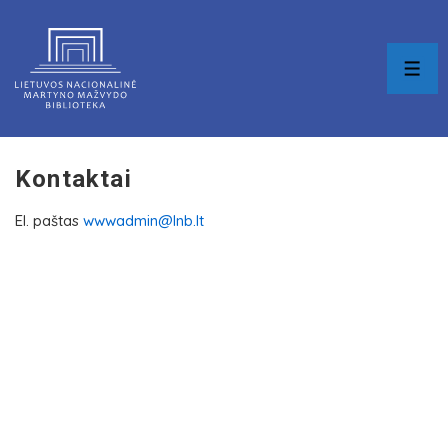
↓
Skip
to
MEN
Main
Content
Kontaktai
El. paštas
wwwadmin@lnb.lt