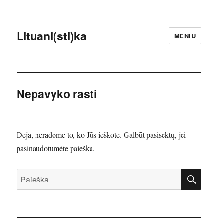
Lituani(sti)ka
MENIU
Nepavyko rasti
Deja, neradome to, ko Jūs ieškote. Galbūt pasisektų, jei
pasinaudotumėte paieška.
IEŠ
Ieškoti: