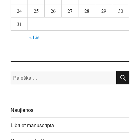
24
25
26
27
28
29
30
31
« Lie
IEŠ
Ieškoti:
Naujienos
Libri et manuscripta