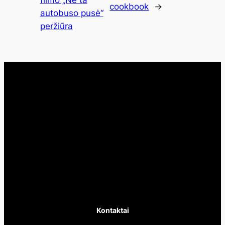
filmo „Ne ta
cookbook
→
autobuso pusė“
peržiūra
Kontaktai