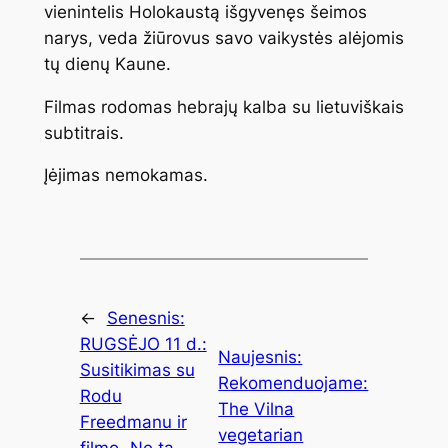
vienintelis Holokaustą išgyvenęs šeimos
narys, veda žiūrovus savo vaikystės alėjomis
tų dienų Kaune.
Filmas rodomas hebrajų kalba su lietuviškais
subtitrais.
Įėjimas nemokamas.
←
Senesnis:
RUGSĖJO 11 d.:
Naujesnis:
Susitikimas su
Rekomenduojame:
Rodu
The Vilna
Freedmanu ir
vegetarian