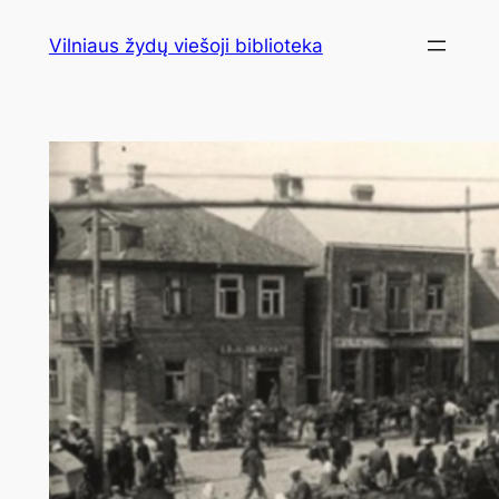
Eiti
Vilniaus žydų viešoji biblioteka
prie
turinio