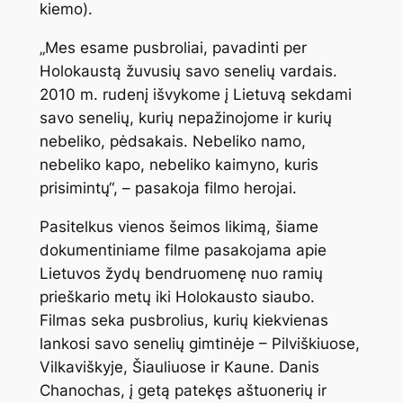
kiemo).
„Mes esame pusbroliai, pavadinti per
Holokaustą žuvusių savo senelių vardais.
2010 m. rudenį išvykome į Lietuvą sekdami
savo senelių, kurių nepažinojome ir kurių
nebeliko, pėdsakais. Nebeliko namo,
nebeliko kapo, nebeliko kaimyno, kuris
prisimintų“, – pasakoja filmo herojai.
Pasitelkus vienos šeimos likimą, šiame
dokumentiniame filme pasakojama apie
Lietuvos žydų bendruomenę nuo ramių
prieškario metų iki Holokausto siaubo.
Filmas seka pusbrolius, kurių kiekvienas
lankosi savo senelių gimtinėje – Pilviškiuose,
Vilkaviškyje, Šiauliuose ir Kaune. Danis
Chanochas, į getą patekęs aštuonerių ir