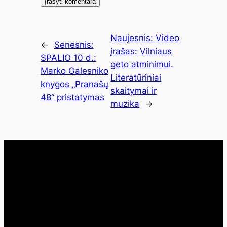
Naujesnis:
Video
←
Senesnis:
įrašas: Vilniaus
SPALIO 10 d.:
geto atminimui.
Marko Galesniko
Literatūriniai
knygos „Pranašų
skaitymai ir
48“ pristatymas
muzika
→