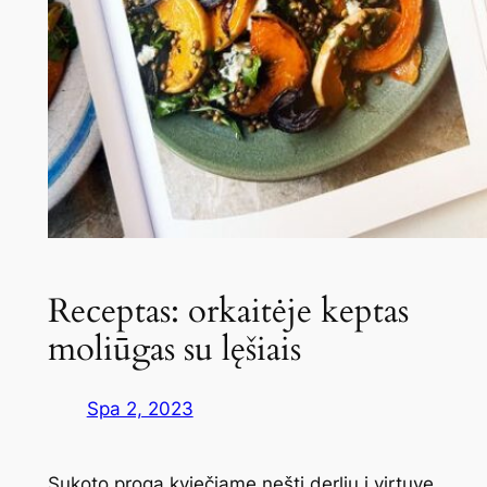
Receptas: orkaitėje keptas
moliūgas su lęšiais
Spa 2, 2023
Sukoto proga kviečiame nešti derlių į virtuvę