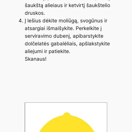
šaukštą alieiaus ir ketvirtį šaukštelio
druskos.
Į lešius dėkite moliūgą, svogūnus ir
atsargiai išmaišykite. Perkelkite į
serviravimo dubenį, apibarstykite
dolčelatės gabalėliais, apšlakstykite
aliejumi ir patiekite.
Skanaus!