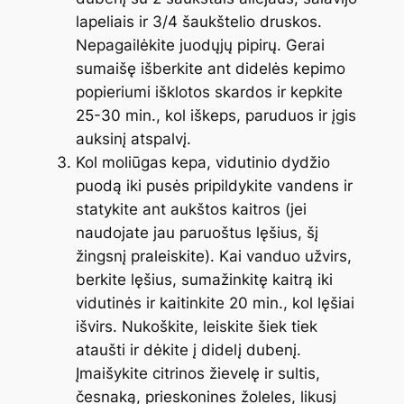
lapeliais ir 3/4 šaukštelio druskos.
Nepagailėkite juodųjų pipirų. Gerai
sumaišę išberkite ant didelės kepimo
popieriumi išklotos skardos ir kepkite
25-30 min., kol iškeps, paruduos ir įgis
auksinį atspalvį.
Kol moliūgas kepa, vidutinio dydžio
puodą iki pusės pripildykite vandens ir
statykite ant aukštos kaitros (jei
naudojate jau paruoštus lęšius, šį
žingsnį praleiskite). Kai vanduo užvirs,
berkite lęšius, sumažinkitę kaitrą iki
vidutinės ir kaitinkite 20 min., kol lęšiai
išvirs. Nukoškite, leiskite šiek tiek
ataušti ir dėkite į didelį dubenį.
Įmaišykite citrinos žievelę ir sultis,
česnaką, prieskonines žoleles, likusį