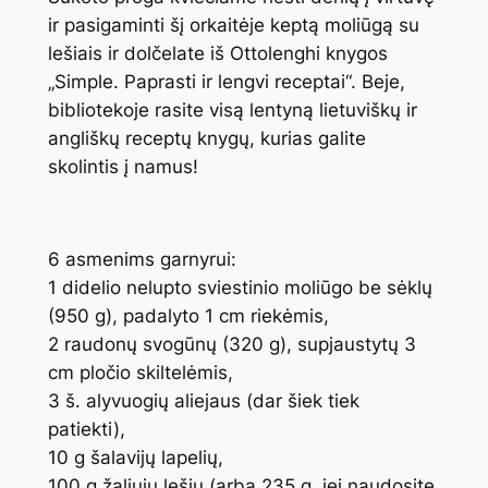
ir pasigaminti šį orkaitėje keptą moliūgą su
lešiais ir dolčelate iš Ottolenghi knygos
„Simple. Paprasti ir lengvi receptai“. Beje,
bibliotekoje rasite visą lentyną lietuviškų ir
angliškų receptų knygų, kurias galite
skolintis į namus!
6 asmenims garnyrui:
1 didelio nelupto sviestinio moliūgo be sėklų
(950 g), padalyto 1 cm riekėmis,
2 raudonų svogūnų (320 g), supjaustytų 3
cm pločio skiltelėmis,
3 š. alyvuogių aliejaus (dar šiek tiek
patiekti),
10 g šalavijų lapelių,
100 g žaliųjų lęšių (arba 235 g, jei naudosite