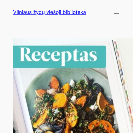
Eiti
Vilniaus žydų viešoji biblioteka
prie
turinio