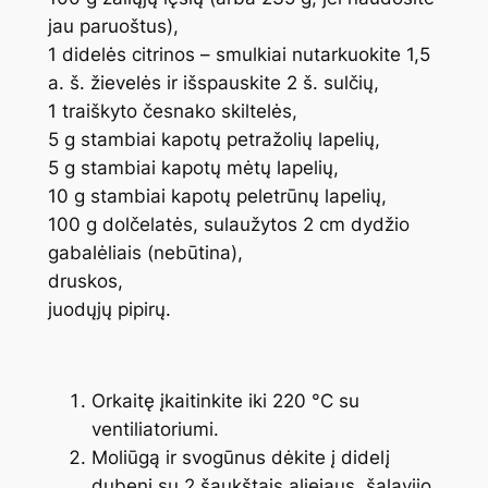
jau paruoštus),
1 didelės citrinos – smulkiai nutarkuokite 1,5
a. š. žievelės ir išspauskite 2 š. sulčių,
1 traiškyto česnako skiltelės,
5 g stambiai kapotų petražolių lapelių,
5 g stambiai kapotų mėtų lapelių,
10 g stambiai kapotų peletrūnų lapelių,
100 g dolčelatės, sulaužytos 2 cm dydžio
gabalėliais (nebūtina),
druskos,
juodųjų pipirų.
Orkaitę įkaitinkite iki 220 °C su
ventiliatoriumi.
Moliūgą ir svogūnus dėkite į didelį
dubenį su 2 šaukštais aliejaus, šalavijo