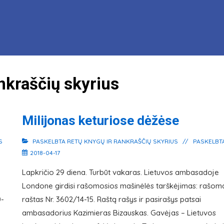
nkraščių skyrius
Milijonas keturiose dėžėse
S
PASKELBTA
RETŲ KNYGŲ IR RANKRAŠČIŲ SKYRIUS
PASKELBT
2018-04-17
Lapkričio 29 diena. Turbūt vakaras. Lietuvos ambasadoje
Londone girdisi rašomosios mašinėlės tarškėjimas: rašom
0-
raštas Nr. 3602/14-15. Raštą rašys ir pasirašys patsai
ambasadorius Kazimieras Bizauskas. Gavėjas – Lietuvos