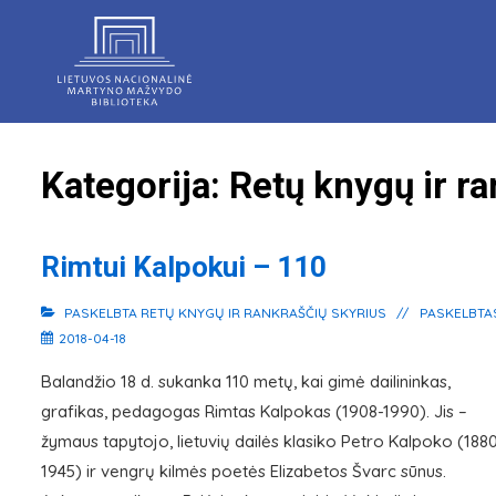
↓
Skip
to
Main
Content
Kategorija:
Retų knygų ir ra
Rimtui Kalpokui – 110
PASKELBTA
RETŲ KNYGŲ IR RANKRAŠČIŲ SKYRIUS
PASKELBTA
2018-04-18
Balandžio 18 d. sukanka 110 metų, kai gimė dailininkas,
grafikas, pedagogas Rimtas Kalpokas (1908-1990). Jis –
žymaus tapytojo, lietuvių dailės klasiko Petro Kalpoko (188
1945) ir vengrų kilmės poetės Elizabetos Švarc sūnus.