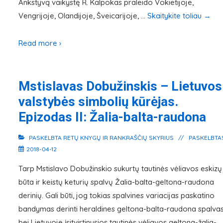
Ankstyvą vaikystę R. Kalpokas praleido Vokietijoje,
Vengrijoje, Olandijoje, Šveicarijoje, …
Skaitykite toliau
→
Read more ›
Mstislavas Dobužinskis – Lietuvos
valstybės simbolių kūrėjas.
Epizodas II: Žalia-balta-raudona
PASKELBTA
RETŲ KNYGŲ IR RANKRAŠČIŲ SKYRIUS
PASKELBTA
2018-04-12
Tarp Mstislavo Dobužinskio sukurtų tautinės vėliavos eskizų
būta ir keistų keturių spalvų Žalia-balta-geltona-raudona
derinių. Gali būti, jog tokias spalvines variacijas paskatino
bandymas derinti heraldines geltona-balta-raudona spalva
bei Lietuvoje įsitvirtinusios tautinės vėliavos geltona-žalia-