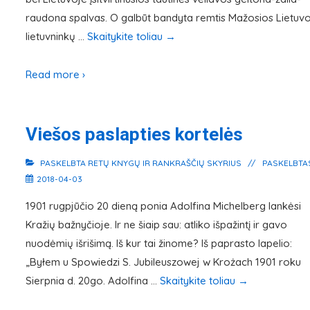
raudona spalvas. O galbūt bandyta remtis Mažosios Lietuv
lietuvninkų …
Skaitykite toliau
→
Read more ›
Viešos paslapties kortelės
PASKELBTA
RETŲ KNYGŲ IR RANKRAŠČIŲ SKYRIUS
PASKELBTA
2018-04-03
1901 rugpjūčio 20 dieną ponia Adolfina Michelberg lankėsi
Kražių bažnyčioje. Ir ne šiaip sau: atliko išpažintį ir gavo
nuodėmių išrišimą. Iš kur tai žinome? Iš paprasto lapelio:
„Byłem u Spowiedzi S. Jubileuszowej w Krożach 1901 roku
Sierpnia d. 20go. Adolfina …
Skaitykite toliau
→