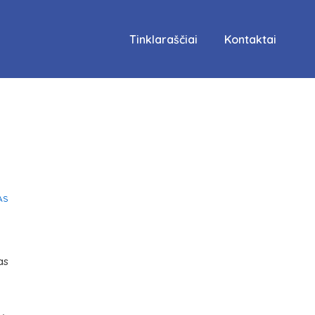
Main
Tinklaraščiai
Kontaktai
Navigation
AS
as