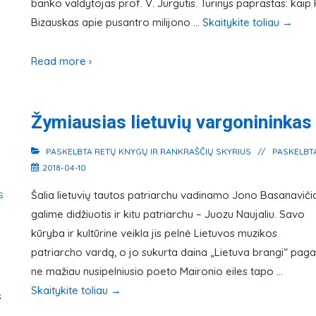
banko valdytojas prof. V. Jurgutis. Turinys paprastas: kaip 
Bizauskas apie pusantro milijono …
Skaitykite toliau
→
Read more ›
Žymiausias lietuvių vargonininkas
PASKELBTA
RETŲ KNYGŲ IR RANKRAŠČIŲ SKYRIUS
PASKELBT
2018-04-10
Šalia lietuvių tautos patriarchu vadinamo Jono Basanaviči
S
galime didžiuotis ir kitu patriarchu – Juozu Naujaliu. Savo
kūryba ir kultūrine veikla jis pelnė Lietuvos muzikos
patriarcho vardą, o jo sukurta daina „Lietuva brangi“ paga
ne mažiau nusipelniusio poeto Maironio eiles tapo …
Skaitykite toliau
→
s