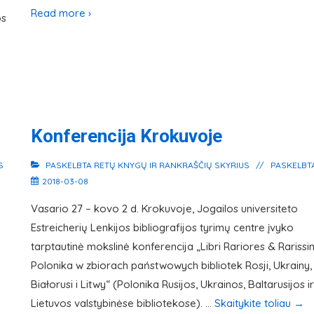
Read more ›
os
Konferencija Krokuvoje
S
PASKELBTA
RETŲ KNYGŲ IR RANKRAŠČIŲ SKYRIUS
PASKELBT
2018-03-08
Vasario 27 – kovo 2 d. Krokuvoje, Jogailos universiteto
Estreicherių Lenkijos bibliografijos tyrimų centre įvyko
tarptautinė mokslinė konferencija „Libri Rariores & Rarissim
Polonika w zbiorach państwowych bibliotek Rosji, Ukrainy,
Białorusi i Litwy“ (Polonika Rusijos, Ukrainos, Baltarusijos ir
Lietuvos valstybinėse bibliotekose). …
Skaitykite toliau
→