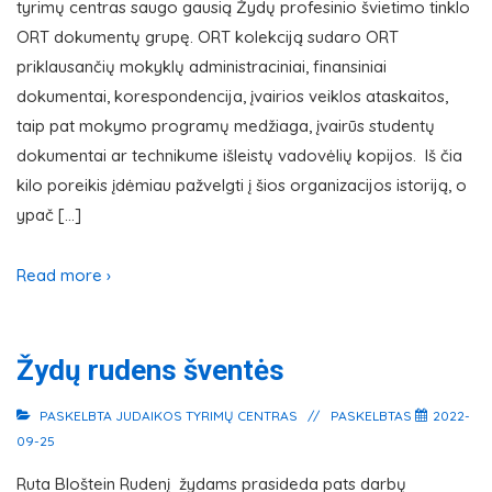
tyrimų centras saugo gausią Žydų profesinio švietimo tinklo
ORT dokumentų grupę. ORT kolekciją sudaro ORT
priklausančių mokyklų administraciniai, finansiniai
dokumentai, korespondencija, įvairios veiklos ataskaitos,
taip pat mokymo programų medžiaga, įvairūs studentų
dokumentai ar technikume išleistų vadovėlių kopijos. Iš čia
kilo poreikis įdėmiau pažvelgti į šios organizacijos istoriją, o
ypač […]
Read more ›
Žydų rudens šventės
PASKELBTA
JUDAIKOS TYRIMŲ CENTRAS
PASKELBTAS
2022-
09-25
Ruta Bloštein Rudenį žydams prasideda pats darbų