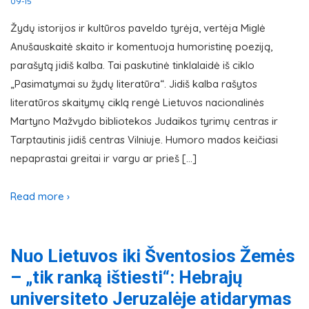
09-15
Žydų istorijos ir kultūros paveldo tyrėja, vertėja Miglė
Anušauskaitė skaito ir komentuoja humoristinę poeziją,
parašytą jidiš kalba. Tai paskutinė tinklalaidė iš ciklo
„Pasimatymai su žydų literatūra“. Jidiš kalba rašytos
literatūros skaitymų ciklą rengė Lietuvos nacionalinės
Martyno Mažvydo bibliotekos Judaikos tyrimų centras ir
Tarptautinis jidiš centras Vilniuje. Humoro mados keičiasi
nepaprastai greitai ir vargu ar prieš […]
Read more ›
Nuo Lietuvos iki Šventosios Žemės
– „tik ranką ištiesti“: Hebrajų
universiteto Jeruzalėje atidarymas