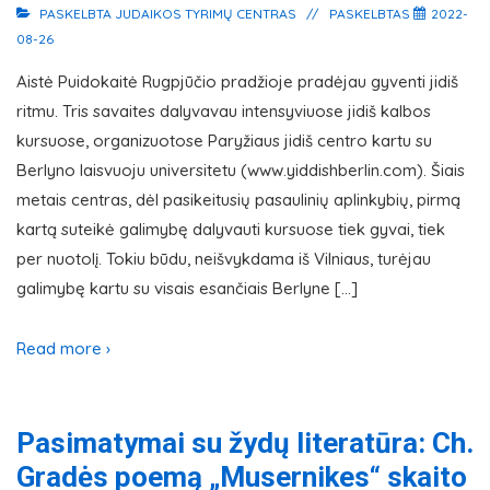
PASKELBTA
JUDAIKOS TYRIMŲ CENTRAS
PASKELBTAS
2022-
08-26
Aistė Puidokaitė Rugpjūčio pradžioje pradėjau gyventi jidiš
ritmu. Tris savaites dalyvavau intensyviuose jidiš kalbos
kursuose, organizuotose Paryžiaus jidiš centro kartu su
Berlyno laisvuoju universitetu (www.yiddishberlin.com). Šiais
metais centras, dėl pasikeitusių pasaulinių aplinkybių, pirmą
kartą suteikė galimybę dalyvauti kursuose tiek gyvai, tiek
per nuotolį. Tokiu būdu, neišvykdama iš Vilniaus, turėjau
galimybę kartu su visais esančiais Berlyne […]
Read more ›
Pasimatymai su žydų literatūra: Ch.
Gradės poemą „Musernikes“ skaito