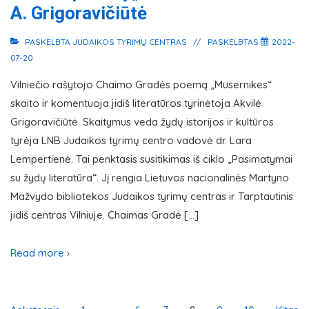
A. Grigoravičiūtė
PASKELBTA
JUDAIKOS TYRIMŲ CENTRAS
PASKELBTAS
2022-
07-20
Vilniečio rašytojo Chaimo Gradės poemą „Musernikes“
skaito ir komentuoja jidiš literatūros tyrinėtoja Akvilė
Grigoravičiūtė. Skaitymus veda žydų istorijos ir kultūros
tyrėja LNB Judaikos tyrimų centro vadovė dr. Lara
Lempertienė. Tai penktasis susitikimas iš ciklo „Pasimatymai
su žydų literatūra“. Jį rengia Lietuvos nacionalinės Martyno
Mažvydo bibliotekos Judaikos tyrimų centras ir Tarptautinis
jidiš centras Vilniuje. Chaimas Gradė […]
Read more ›