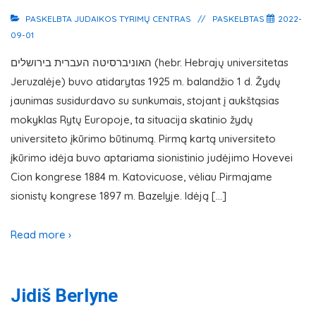
PASKELBTA
JUDAIKOS TYRIMŲ CENTRAS
PASKELBTAS
2022-
09-01
האוניברסיטה העברית בירושלים (hebr. Hebrajų universitetas
Jeruzalėje‏‎) buvo atidarytas 1925 m. balandžio 1 d. Žydų
jaunimas susidurdavo su sunkumais, stojant į aukštąsias
mokyklas Rytų Europoje, ta situacija skatinio žydų
universiteto įkūrimo būtinumą. Pirmą kartą universiteto
įkūrimo idėja buvo aptariama sionistinio judėjimo Hovevei
Cion kongrese 1884 m. Katovicuose, vėliau Pirmajame
sionistų kongrese 1897 m. Bazelyje. Idėją […]
Read more ›
Jidiš Berlyne