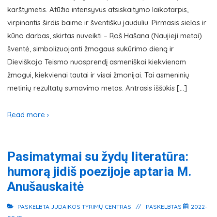
karštymetis. Atūžia intensyvus atsiskaitymo laikotarpis,
virpinantis širdis baime ir šventišku jauduliu. Pirmasis sielos ir
kūno darbas, skirtas nuveikti – Roš Hašana (Naujieji metai)
šventė, simbolizuojanti žmogaus sukūrimo dieną ir
Dieviškojo Teismo nuosprendį asmeniškai kiekvienam
žmogui, kiekvienai tautai ir visai žmonijai. Tai asmeninių
metinių rezultatų sumavimo metas. Antrasis iššūkis […]
Read more ›
Pasimatymai su žydų literatūra:
humorą jidiš poezijoje aptaria M.
Anušauskaitė
PASKELBTA
JUDAIKOS TYRIMŲ CENTRAS
PASKELBTAS
2022-