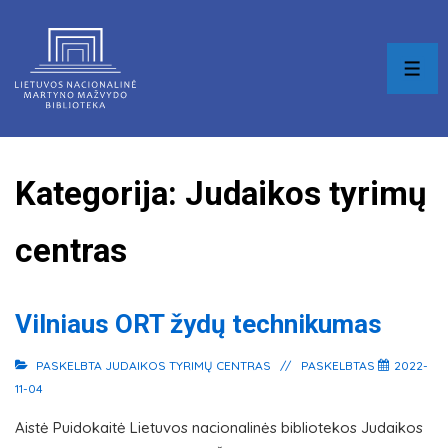
↓
Skip
to
MEN
Main
Content
Kategorija:
Judaikos tyrimų
centras
Vilniaus ORT žydų technikumas
PASKELBTA
JUDAIKOS TYRIMŲ CENTRAS
PASKELBTAS
2022-
11-04
Aistė Puidokaitė Lietuvos nacionalinės bibliotekos Judaikos