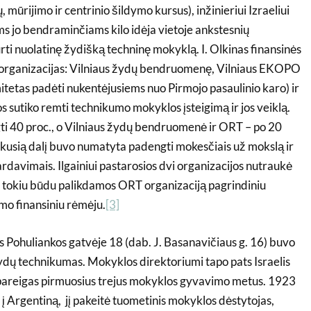
mūrijimo ir centrinio šildymo kursus), inžinieriui Izraeliui
ems jo bendraminčiams kilo idėja vietoje ankstesnių
urti nuolatinę žydišką techninę mokyklą. I. Olkinas finansinės
is organizacijas: Vilniaus žydų bendruomenę, Vilniaus EKOPO
itetas padėti nukentėjusiems nuo Pirmojo pasaulinio karo) ir
os sutiko remti technikumo mokyklos įsteigimą ir jos veiklą.
 40 proc., o Vilniaus žydų bendruomenė ir ORT – po 20
 Likusią dalį buvo numatyta padengti mokesčiais už mokslą ir
davimais. Ilgainiui pastarosios dvi organizacijos nutraukė
 tokiu būdu palikdamos ORT organizaciją pagrindiniu
mo finansiniu rėmėju.
[3]
s Pohuliankos gatvėje 18 (dab. J. Basanavičiaus g. 16) buvo
ydų technikumas. Mokyklos direktoriumi tapo pats Israelis
 pareigas pirmuosius trejus mokyklos gyvavimo metus. 1923
į Argentiną, jį pakeitė tuometinis mokyklos dėstytojas,