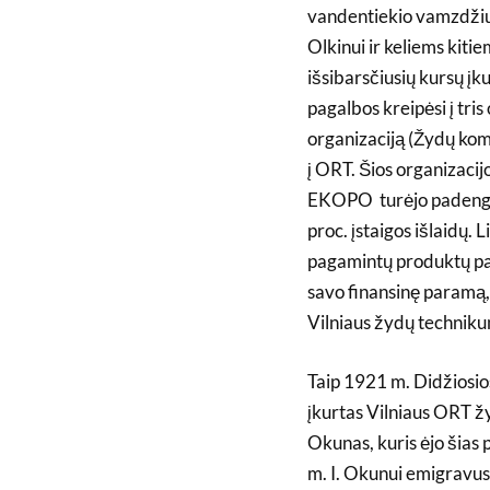
vandentiekio vamzdžių, 
Olkinui ir keliems kiti
išsibarsčiusių kursų įk
pagalbos kreipėsi į tr
organizaciją (Žydų kom
į ORT. Šios organizacij
EKOPO turėjo padengti
proc. įstaigos išlaidų.
pagamintų produktų par
savo finansinę paramą,
Vilniaus žydų techniku
Taip 1921 m. Didžiosio
įkurtas Vilniaus ORT ž
Okunas, kuris ėjo šias
m. I. Okunui emigravus 