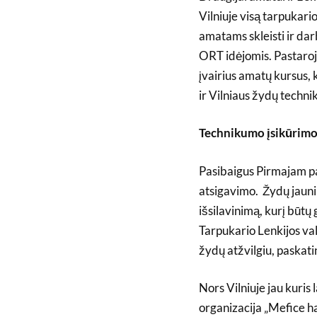
Vilniuje visą tarpukari
amatams skleisti ir dar
ORT idėjomis. Pastaroji
įvairius amatų kursus, 
ir Vilniaus žydų techn
Technikumo įsikūrimo
Pasibaigus Pirmajam pa
atsigavimo. Žydų jauni
išsilavinimą, kurį būtų
Tarpukario Lenkijos va
žydų atžvilgiu, paskati
Nors Vilniuje jau kuris 
organizacija „Mefice h