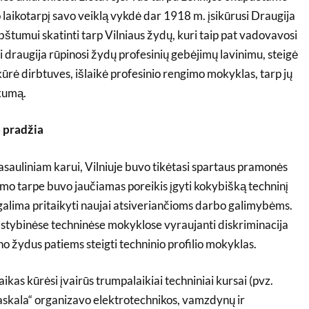
o laikotarpį savo veiklą vykdė dar 1918 m. įsikūrusi Draugija
bštumui skatinti tarp Vilniaus žydų, kuri taip pat vadovavosi
 draugija rūpinosi žydų profesinių gebėjimų lavinimu, steigė
kūrė dirbtuves, išlaikė profesinio rengimo mokyklas, tarp jų
ikumą.
 pradžia
sauliniam karui, Vilniuje buvo tikėtasi spartaus pramonės
mo tarpe buvo jaučiamas poreikis įgyti kokybišką techninį
 galima pritaikyti naujai atsiveriančioms darbo galimybėms.
lstybinėse techninėse mokyklose vyraujanti diskriminacija
no žydus patiems steigti techninio profilio mokyklas.
laikas kūrėsi įvairūs trumpalaikiai techniniai kursai (pvz.
askala“ organizavo elektrotechnikos, vamzdynų ir