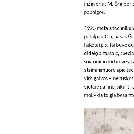
inžinierius M. Šraiberi
pabaigos.
1925 metais technikumas
patalpas. Čia, pasak G
laikotarpis. Tai buvo du
didelę aktų salę, specia
suvirinimo dirbtuves, ta
atsiminimuose apie tech
virš galvos – nenuskęs
vietoje galime įsikurti 
mokykla teigia besanty