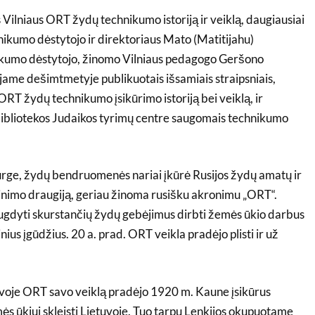
is Vilniaus ORT žydų technikumo istoriją ir veiklą, daugiausiai
nikumo dėstytojo ir direktoriaus Mato (Matitijahu)
ikumo dėstytojo, žinomo Vilniaus pedagogo Geršono
jame dešimtmetyje publikuotais išsamiais straipsniais,
 ORT žydų technikumo įsikūrimo istoriją bei veiklą, ir
bibliotekos Judaikos tyrimų centre saugomais technikumo
rge, žydų bendruomenės nariai įkūrė Rusijos žydų amatų ir
nimo draugiją, geriau žinoma rusišku akronimu „ORT“.
 ugdyti skurstančių žydų gebėjimus dirbti žemės ūkio darbus
nius įgūdžius. 20 a. prad. ORT veikla pradėjo plisti ir už
voje ORT savo veiklą pradėjo 1920 m. Kaune įsikūrus
ės ūkiui skleisti Lietuvoje. Tuo tarpu Lenkijos okupuotame