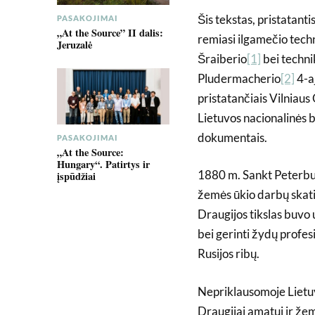
Šis tekstas, pristatant
PASAKOJIMAI
„At the Source” II dalis:
remiasi ilgamečio tech
Jeruzalė
Šraiberio
[1]
bei techn
Pludermacherio
[2]
4-a
pristatančiais Vilniaus
Lietuvos nacionalinės 
dokumentais.
PASAKOJIMAI
„At the Source:
Hungary“. Patirtys ir
1880 m. Sankt Peterbu
įspūdžiai
žemės ūkio darbų skati
Draugijos tikslas buvo
bei gerinti žydų profesi
Rusijos ribų.
Nepriklausomoje Lietu
Draugijai amatui ir žem