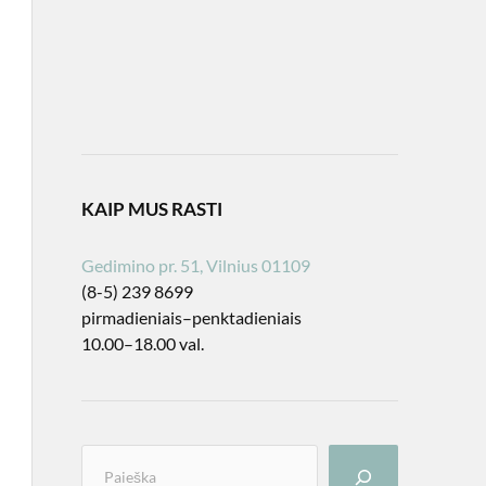
KAIP MUS RASTI
Gedimino pr. 51, Vilnius 01109
(8-5) 239 8699
pirmadieniais–penktadieniais
10.00–18.00 val.