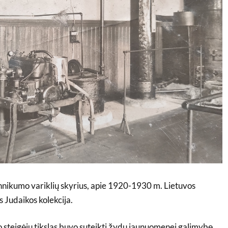
nikumo variklių skyrius, apie 1920-1930 m. Lietuvos
s Judaikos kolekcija.
 steigėjų tikslas buvo suteikti žydų jaunuomenei galimybę