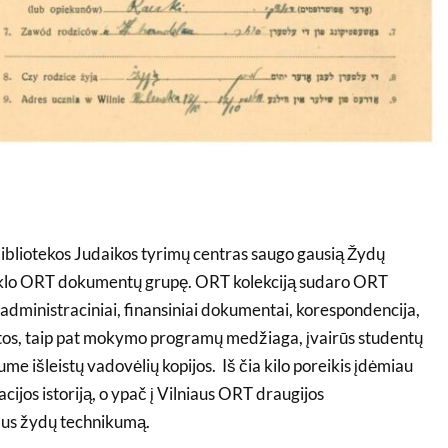
bibliotekos Judaikos tyrimų centras saugo gausią Žydų
inklo ORT dokumentų grupę. ORT kolekciją sudaro ORT
administraciniai, finansiniai dokumentai, korespondencija,
aitos, taip pat mokymo programų medžiaga, įvairūs studentų
e išleistų vadovėlių kopijos. Iš čia kilo poreikis įdėmiau
acijos istoriją, o ypač į Vilniaus ORT draugijos
aus žydų technikumą.