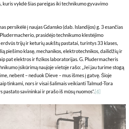
s, kuris vykdė šias pareigas iki technikumo gyvavimo
 persikėlė į naujas Gdansko (dab. Islandijos) g. 3 esančias
. Pludermacherio, prasidėjo technikumo klestėjimo
 erdvūs trijų ir keturių aukštų pastatai, turintys 33 klases,
lią piešimo klasę, mechanikos, elektrotechnikos, dailidžių ir
ip pat elektros ir fizikos laboratorijas. G. Pludermacheris
nikumo įsikūrimą naujoje vietoje rašo: „Jei jau turime stogą
ime, nebent – neduok Dieve – mus išmes į gatvę. Šioje
kaip tinkami, nors ir visai šalimais veikianti Talmud-Tora
s pastato savininkai ir prašo iš mūsų nuomos“.
[4]