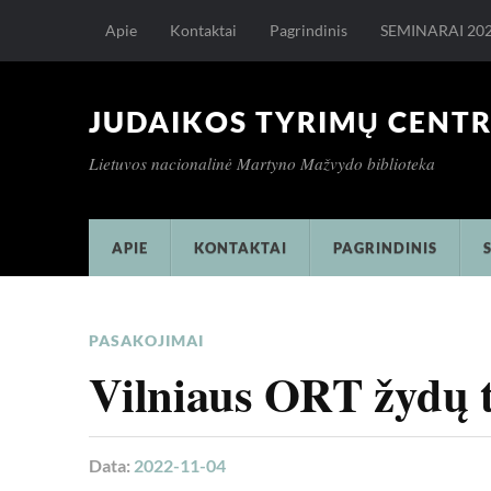
Apie
Kontaktai
Pagrindinis
SEMINARAI 20
JUDAIKOS TYRIMŲ CENT
Lietuvos nacionalinė Martyno Mažvydo biblioteka
APIE
KONTAKTAI
PAGRINDINIS
PASAKOJIMAI
Vilniaus ORT žydų 
Data:
2022-11-04