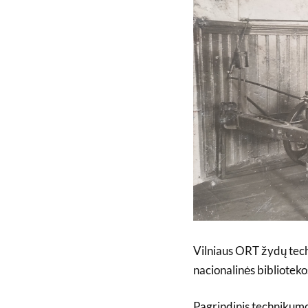
Vilniaus ORT žydų tech
nacionalinės biblioteko
Pagrindinis technikumo