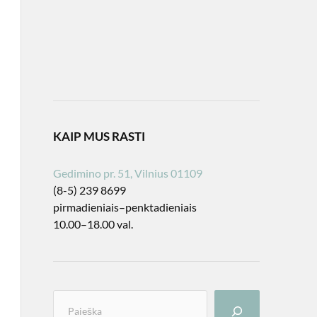
KAIP MUS RASTI
Gedimino pr. 51, Vilnius 01109
(8-5) 239 8699
pirmadieniais–penktadieniais
10.00–18.00 val.