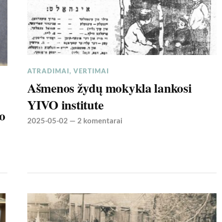
ATRADIMAI
,
VERTIMAI
Ašmenos žydų mokykla lankosi
YIVO institute
io
2025-05-02
—
2 komentarai