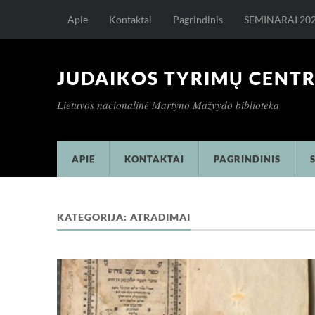
Apie
Kontaktai
Pagrindinis
SEMINARAI 20
JUDAIKOS TYRIMŲ CENT
Lietuvos nacionalinė Martyno Mažvydo biblioteka
APIE
KONTAKTAI
PAGRINDINIS
KATEGORIJA:
ATRADIMAI