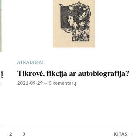
ATRADIMAI
į
Tikrovė, fikcija ar autobiografija?
e
2021-09-29
—
0 komentarų
2
3
KITAS →