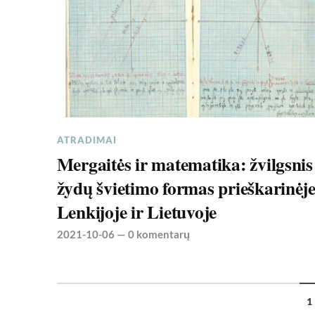
ATRADIMAI
Mergaitės ir matematika: žvilgsnis 
žydų švietimo formas prieškarinėj
Lenkijoje ir Lietuvoje
2021-10-06
—
0 komentarų
1