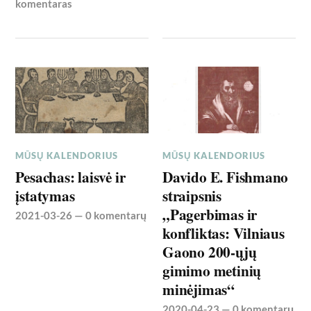
komentaras
MŪSŲ KALENDORIUS
MŪSŲ KALENDORIUS
Pesachas: laisvė ir
Davido E. Fishmano
įstatymas
straipsnis
„Pagerbimas ir
2021-03-26
—
0 komentarų
konfliktas: Vilniaus
Gaono 200-ųjų
gimimo metinių
minėjimas“
2020-04-23
—
0 komentarų