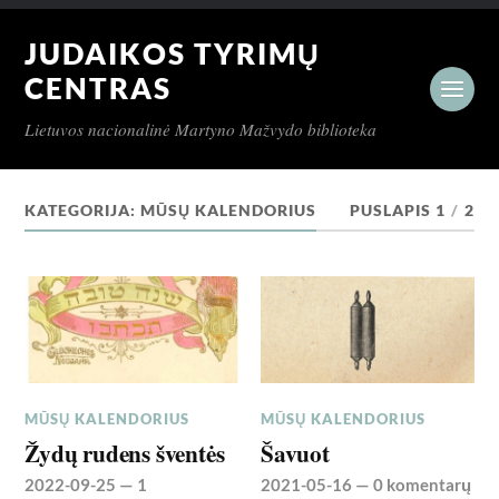
JUDAIKOS TYRIMŲ
CENTRAS
Lietuvos nacionalinė Martyno Mažvydo biblioteka
KATEGORIJA:
MŪSŲ KALENDORIUS
PUSLAPIS 1
/
2
MŪSŲ KALENDORIUS
MŪSŲ KALENDORIUS
Žydų rudens šventės
Šavuot
2022-09-25
—
1
2021-05-16
—
0 komentarų