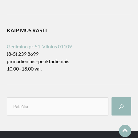
KAIP MUS RASTI
Gedimino pr. 51, Vilnius 01109
(8-5) 239 8699
pirmadieniais–penktadieniais
10.00–18.00 val.