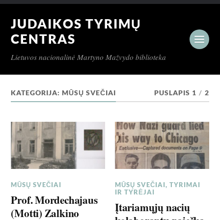
JUDAIKOS TYRIMŲ
CENTRAS
Lietuvos nacionalinė Martyno Mažvydo biblioteka
KATEGORIJA:
MŪSŲ SVEČIAI
PUSLAPIS 1
/
2
MŪSŲ SVEČIAI
MŪSŲ SVEČIAI
,
TYRIMAI
IR TYRĖJAI
Prof. Mordechajaus
Įtariamųjų nacių
(Motti) Zalkino