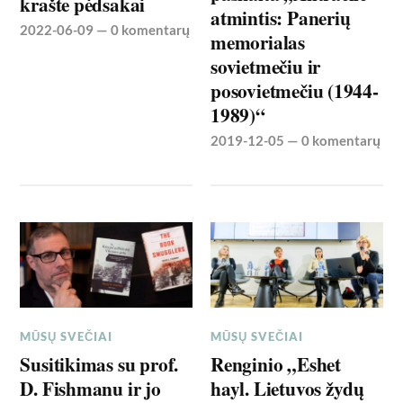
krašte pėdsakai
atmintis: Panerių
2022-06-09
—
0 komentarų
memorialas
sovietmečiu ir
posovietmečiu (1944-
1989)“
2019-12-05
—
0 komentarų
MŪSŲ SVEČIAI
MŪSŲ SVEČIAI
Susitikimas su prof.
Renginio „Eshet
D. Fishmanu ir jo
hayl. Lietuvos žydų