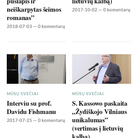
puslapis ir
lietuvių kalbą)
neiškarpytas šeimos
2017-10-02
—
0 komentarų
romanas”
2018-07-03
—
0 komentarų
MŪSŲ SVEČIAI
MŪSŲ SVEČIAI
Interviu su prof.
S. Kassowo paskaita
Davidu Fishmanu
„Žydiškojo Vilniaus
unikalumas”
2017-07-25
—
0 komentarų
(vertimas į lietuvių
kalbą)