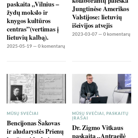
kolaborantų paieška
paskaita „Vilnius –
Jungtinėse Amerikos
žydų mokslo ir
Valstijose: lietuvių
knygos kultūros
išeivijos atvejis
centras”(vertimas į
2023-03-07
—
0 komentarų
lietuvių kalbą).
2025-05-19
—
0 komentarų
MŪSŲ SVEČIAI
MŪSŲ SVEČIAI
,
PASKAITŲ
ĮRAŠAI
Bencijonas Šakovas
Dr. Zigmo Vitkaus
ir aludarystės Prienų
paskaita „Antraeilė