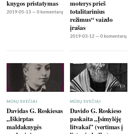
knygos pristatymas
moterys prieš
totalitarinius
2019-05-13
—
0 komentarų
režimus“ vaizdo
įrašas
2019-03-12
—
0 komentarų
MŪSŲ SVEČIAI
MŪSŲ SVEČIAI
Davidas G. Roskiesas
Davido G. Roskieso
„Iškirptas
paskaita „Įsimylėję
maldaknygės
litvakai” (vertimas į