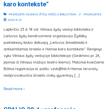
karo kontekste“
PASKELBTA
VILNIAUS ŽYDŲ VIEŠOJI BIBLIOTEKA
PASKELBTAS
2023-11-21
Lapkričio 23 d. 18 val. Vilniaus žydų viešoji biblioteka ir
Lietuvos žydų bendruomenė organizuoja Žydiškų
pašnekesių klubo diskusiją „Lietuvos žiniasklaida ir
antisemitizmas Izraelio ir Hamas karo kontekste“. Renginys
vyks Vilniaus žydų viešojoje bibliotekoje (Gedimino pr. 24,
įėjimas iš Vilniaus mažojo teatro kiemo). Maloniai kviečiame.
Būtina registracija el. paštu: vzvb@lnb.lt Hamas teroristų
neišprovokuotos Izraelio civilių gyventojų […]
Read more ›