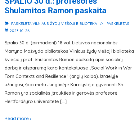
SPALIO 30 d.: profesorės
Shulamitos Ramon paskaita
PASKELBTA
VILNIAUS ŽYDŲ VIEŠOJI BIBLIOTEKA
PASKELBTAS
2023-10-26
Spalio 30 d. (pirmadienį) 18 val. Lietuvos nacionalinės
Martyno Mažvydo bibliotekos Vilniaus žydų viešoji biblioteka
kviečia į prof. Shulamitos Ramon paskaitą apie socialinį
darbą ir atsparumą karo kontekstuose „Social Work in War
Torn Contexts and Resilience“ (anglų kalba). Izraelyje
užaugusi, šiuo metu Jungtinėje Karalystėje gyvenanti Sh.
Ramon yra socialinės įtraukties ir gerovės profesorė
Hertfordšyro universitete […]
Read more ›