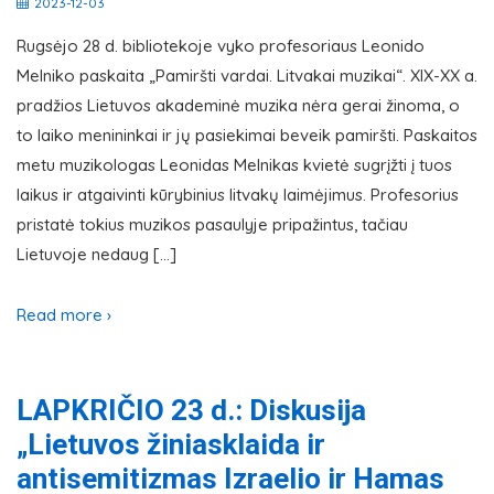
2023-12-03
Rugsėjo 28 d. bibliotekoje vyko profesoriaus Leonido
Melniko paskaita „Pamiršti vardai. Litvakai muzikai“. XIX-XX a.
pradžios Lietuvos akademinė muzika nėra gerai žinoma, o
to laiko menininkai ir jų pasiekimai beveik pamiršti. Paskaitos
metu muzikologas Leonidas Melnikas kvietė sugrįžti į tuos
laikus ir atgaivinti kūrybinius litvakų laimėjimus. Profesorius
pristatė tokius muzikos pasaulyje pripažintus, tačiau
Lietuvoje nedaug […]
Read more ›
LAPKRIČIO 23 d.: Diskusija
„Lietuvos žiniasklaida ir
antisemitizmas Izraelio ir Hamas