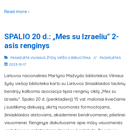
Read more ›
SPALIO 20 d.: „Mes su Izraeliu“ 2-
asis renginys
PASKELBTA
VILNIAUS ŽYDŲ VIEŠOJI BIBLIOTEKA
PASKELBTAS
2023-10-17
Lietuvos nacionalinės Martyno Mažvydo bibliotekos Vilniaus
žydų viešoji biblioteka kartu su Lietuvos žiniasklaidos tautinių
bendrijų kalbomis asociacija tęsia renginių ciklą „Mes su
Izraeliu“. Spalio 20 d. (penktadienį) 15 val. maloniai kviečiame
į susitikimą-diskusiją, skirtą nuomonės formuotojams,
žiniasklaidos atstovams, akademinei bendruomenei, pilietinei
visuomenei. Renginyje diskutuosime apie mūsų visuomenės