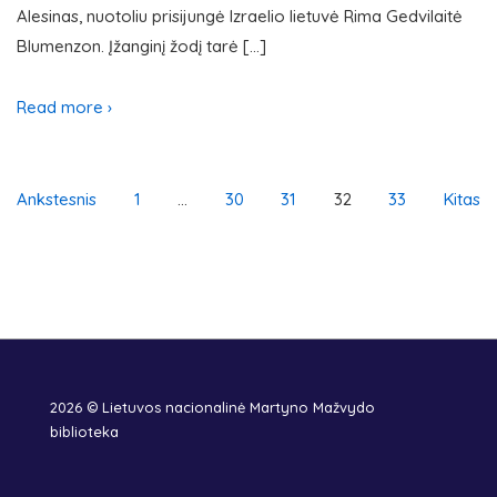
Alesinas, nuotoliu prisijungė Izraelio lietuvė Rima Gedvilaitė
Blumenzon. Įžanginį žodį tarė […]
Read more ›
Įrašų
Ankstesnis
1
…
30
31
32
33
Kitas
puslapiavimas
2026 © Lietuvos nacionalinė Martyno Mažvydo
biblioteka