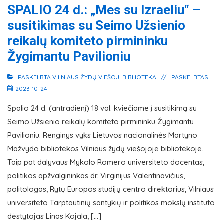
SPALIO 24 d.: „Mes su Izraeliu“ –
susitikimas su Seimo Užsienio
reikalų komiteto pirmininku
Žygimantu Pavilioniu
PASKELBTA
VILNIAUS ŽYDŲ VIEŠOJI BIBLIOTEKA
PASKELBTAS
2023-10-24
Spalio 24 d. (antradienį) 18 val. kviečiame į susitikimą su
Seimo Užsienio reikalų komiteto pirmininku Žygimantu
Pavilioniu. Renginys vyks Lietuvos nacionalinės Martyno
Mažvydo bibliotekos Vilniaus žydų viešojoje bibliotekoje.
Taip pat dalyvaus Mykolo Romero universiteto docentas,
politikos apžvalgininkas dr. Virginijus Valentinavičius,
politologas, Rytų Europos studijų centro direktorius, Vilniaus
universiteto Tarptautinių santykių ir politikos mokslų instituto
dėstytojas Linas Kojala, […]