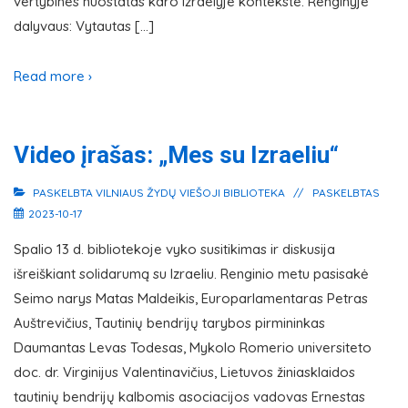
vertybines nuostatas karo Izraelyje kontekste. Renginyje
dalyvaus: Vytautas […]
Read more ›
Video įrašas: „Mes su Izraeliu“
PASKELBTA
VILNIAUS ŽYDŲ VIEŠOJI BIBLIOTEKA
PASKELBTAS
2023-10-17
Spalio 13 d. bibliotekoje vyko susitikimas ir diskusija
išreiškiant solidarumą su Izraeliu. Renginio metu pasisakė
Seimo narys Matas Maldeikis, Europarlamentaras Petras
Auštrevičius, Tautinių bendrijų tarybos pirmininkas
Daumantas Levas Todesas, Mykolo Romerio universiteto
doc. dr. Virginijus Valentinavičius, Lietuvos žiniasklaidos
tautinių bendrijų kalbomis asociacijos vadovas Ernestas