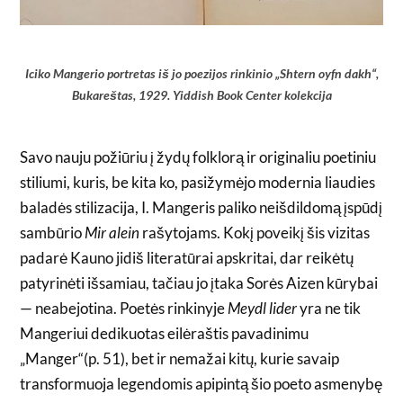
Iciko Mangerio portretas iš jo poezijos rinkinio „Shtern oyfn dakh“,
Bukareštas, 1929. Yiddish Book Center kolekcija
Savo nauju požiūriu į žydų folklorą ir originaliu poetiniu
stiliumi, kuris, be kita ko, pasižymėjo modernia liaudies
baladės stilizacija, I. Mangeris paliko neišdildomą įspūdį
sambūrio
Mir alein
rašytojams. Kokį poveikį šis vizitas
padarė Kauno jidiš literatūrai apskritai, dar reikėtų
patyrinėti išsamiau, tačiau jo įtaka Sorės Aizen kūrybai
— neabejotina. Poetės rinkinyje
Meydl lider
yra ne tik
Mangeriui dedikuotas eilėraštis pavadinimu
„Manger“(p. 51), bet ir nemažai kitų, kurie savaip
transformuoja legendomis apipintą šio poeto asmenybę