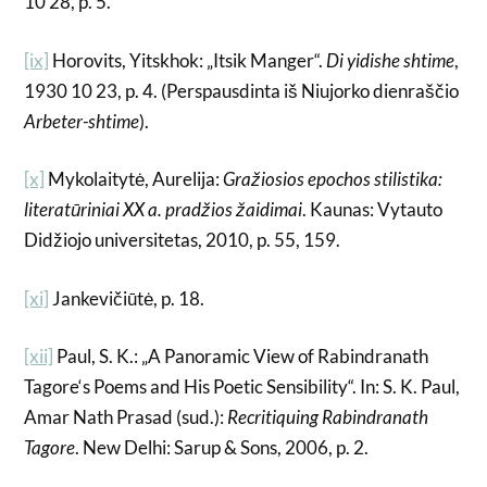
10 28, p. 5.
[ix]
Horovits, Yitskhok: „Itsik Manger“.
Di yidishe shtime
,
1930 10 23, p. 4. (Perspausdinta iš Niujorko dienraščio
Arbeter-shtime
).
[x]
Mykolaitytė, Aurelija:
Gražiosios epochos stilistika:
literatūriniai XX a. pradžios žaidimai
. Kaunas: Vytauto
Didžiojo universitetas, 2010, p. 55, 159.
[xi]
Jankevičiūtė, p. 18.
[xii]
Paul, S. K.: „A Panoramic View of Rabindranath
Tagore‘s Poems and His Poetic Sensibility“. In: S. K. Paul,
Amar Nath Prasad (sud.):
Recritiquing Rabindranath
Tagore
. New Delhi: Sarup & Sons, 2006, p. 2.