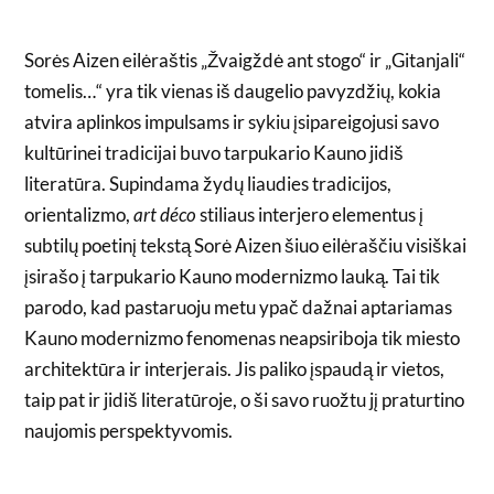
Sorės Aizen eilėraštis „Žvaigždė ant stogo“ ir „Gitanjali“
tomelis…“ yra tik vienas iš daugelio pavyzdžių, kokia
atvira aplinkos impulsams ir sykiu įsipareigojusi savo
kultūrinei tradicijai buvo tarpukario Kauno jidiš
literatūra. Supindama žydų liaudies tradicijos,
orientalizmo,
art déco
stiliaus interjero elementus į
subtilų poetinį tekstą Sorė Aizen šiuo eilėraščiu visiškai
įsirašo į tarpukario Kauno modernizmo lauką. Tai tik
parodo, kad pastaruoju metu ypač dažnai aptariamas
Kauno modernizmo fenomenas neapsiriboja tik miesto
architektūra ir interjerais. Jis paliko įspaudą ir vietos,
taip pat ir jidiš literatūroje, o ši savo ruožtu jį praturtino
naujomis perspektyvomis.