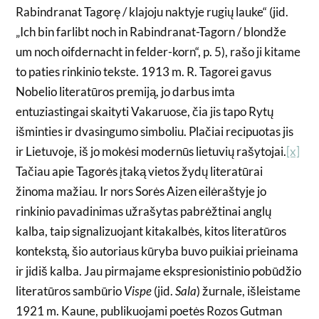
Rabindranat Tagorę / klajoju naktyje rugių lauke“ (jid.
„Ich bin farlibt noch in Rabindranat-Tagorn / blondže
um noch oifdernacht in felder-korn“, p. 5), rašo ji kitame
to paties rinkinio tekste. 1913 m. R. Tagorei gavus
Nobelio literatūros premiją, jo darbus imta
entuziastingai skaityti Vakaruose, čia jis tapo Rytų
išminties ir dvasingumo simboliu. Plačiai recipuotas jis
ir Lietuvoje, iš jo mokėsi modernūs lietuvių rašytojai.
[x]
Tačiau apie Tagorės įtaką vietos žydų literatūrai
žinoma mažiau. Ir nors Sorės Aizen eilėraštyje jo
rinkinio pavadinimas užrašytas pabrėžtinai anglų
kalba, taip signalizuojant kitakalbės, kitos literatūros
kontekstą, šio autoriaus kūryba buvo puikiai prieinama
ir jidiš kalba. Jau pirmajame ekspresionistinio pobūdžio
literatūros sambūrio
Vispe
(jid.
Sala
) žurnale, išleistame
1921 m. Kaune, publikuojami poetės Rozos Gutman