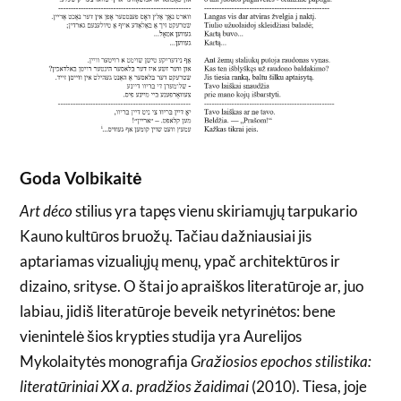
Goda Volbikaitė
Art déco
stilius yra tapęs vienu skiriamųjų tarpukario
Kauno kultūros bruožų. Tačiau dažniausiai jis
aptariamas vizualiųjų menų, ypač architektūros ir
dizaino, srityse. O štai jo apraiškos literatūroje ar, juo
labiau, jidiš literatūroje beveik netyrinėtos: bene
vienintelė šios krypties studija yra Aurelijos
Mykolaitytės monografija
Gražiosios epochos stilistika:
literatūriniai XX a. pradžios žaidimai
(2010). Tiesa, joje