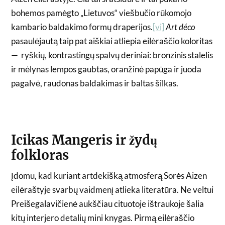
bohemos pamėgto „Lietuvos“ viešbučio rūkomojo
kambario baldakimo formų draperijos.
[vi]
Art déco
pasaulėjautą taip pat aiškiai atliepia eilėraščio koloritas
— ryškių, kontrastingų spalvų deriniai: bronzinis stalelis
ir mėlynas lempos gaubtas, oranžinė papūga ir juoda
pagalvė, raudonas baldakimas ir baltas šilkas.
Icikas Mangeris ir žydų
folkloras
Įdomu, kad kuriant artdekišką atmosferą Sorės Aizen
eilėraštyje svarbų vaidmenį atlieka literatūra. Ne veltui
Preišegalavičienė aukščiau cituotoje ištraukoje šalia
kitų interjero detalių mini knygas. Pirmą eilėraščio