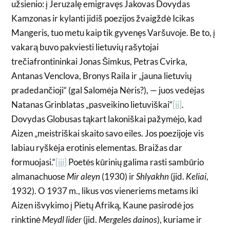
užsienio: į Jeruzalę emigravęs Jakovas Dovydas
Kamzonas ir kylanti jidiš poezijos žvaigždė Icikas
Mangeris, tuo metu kaip tik gyvenęs Varšuvoje. Be to, į
vakarą buvo pakviesti lietuvių rašytojai
trečiafrontininkai Jonas Šimkus, Petras Cvirka,
Antanas Venclova, Bronys Raila ir „jauna lietuvių
pradedančioji“ (gal Salomėja Nėris?), — juos vedėjas
Natanas Grinblatas „pasveikino lietuviškai“
[ii]
.
Dovydas Globusas tąkart lakoniškai pažymėjo, kad
Aizen „meistriškai skaito savo eiles. Jos poezijoje vis
labiau ryškėja erotinis elementas. Braižas dar
formuojasi.“
[iii]
Poetės kūrinių galima rasti sambūrio
almanachuose
Mir aleyn
(1930) ir
Shlyakhn
(jid.
Keliai
,
1932). O 1937 m., likus vos vieneriems metams iki
Aizen išvykimo į Pietų Afriką, Kaune pasirodė jos
rinktinė
Meydl lider
(jid.
Mergelės dainos
), kuriame ir