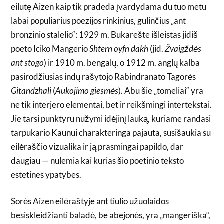
eilutę Aizen kaip tik pradeda įvardydama du tuo metu
labai populiarius poezijos rinkinius, gulinčius „ant
bronzinio stalelio“: 1929 m. Bukarešte išleistas jidiš
poeto Iciko Mangerio
Shtern oyfn dakh
(jid.
Žvaigždės
ant stogo
) ir 1910 m. bengalų, o 1912 m. anglų kalba
pasirodžiusias indų rašytojo Rabindranato Tagorės
Gitandzhali
(
Aukojimo giesmės
). Abu šie „tomeliai“ yra
ne tik interjero elementai, bet ir reikšmingi intertekstai.
Jie tarsi punktyru nužymi idėjinį lauką, kuriame randasi
tarpukario Kaunui charakteringa pajauta, susišaukia su
eilėraščio vizualika ir ją prasmingai papildo, dar
daugiau — nulemia kai kurias šio poetinio teksto
estetines ypatybes.
Sorės Aizen eilėraštyje ant tiulio užuolaidos
besiskleidžianti baladė, be abejonės, yra „mangeriška“,