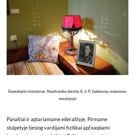
Tarpukario interjeras. Nuotrauka daryta A. ir P. Galaunių namuose-
muziejuje
Panašiai ir aptariamame eilėraštyje. Pirmame
stulpelyje tiesiog vardijami fiziškai apčiuopiami