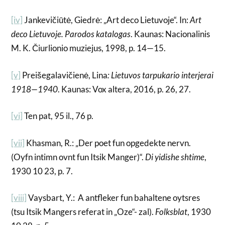
[iv]
Jankevičiūtė, Giedrė: „Art deco Lietuvoje“. In:
Art
deco Lietuvoje. Parodos katalogas
. Kaunas: Nacionalinis
M. K. Čiurlionio muziejus, 1998, p. 14—15.
[v]
Preišegalavičienė, Lina
: Lietuvos tarpukario interjerai
1918—1940
. Kaunas: Vox altera, 2016, p. 26, 27.
[vi]
Ten pat, 95 il., 76 p.
[vii]
Khasman, R.: „Der poet fun opgedekte nervn.
(Oyfn intimn ovnt fun Itsik Manger)“.
Di yidishe shtime
,
1930 10 23, p. 7.
[viii]
Vaysbart, Y.: A antfleker fun bahaltene oytsres
(tsu Itsik Mangers referat in „Oze“- zal).
Folksblat
, 1930