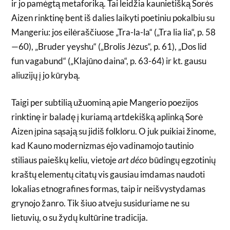
ir jo pamėgtą metaforiką. Tai leidžia kaunietišką Sorės
Aizen rinktinę bent iš dalies laikyti poetiniu pokalbiu su
Mangeriu: jos eilėraščiuose „Tra-la-la“ („Tra lia lia“, p. 58
—60), „Bruder yeyshu“ („Brolis Jėzus“, p. 61), „Dos lid
fun vagabund“ („Klajūno daina“, p. 63-64) ir kt. gausu
aliuzijų į jo kūrybą.
Taigi per subtilią užuominą apie Mangerio poezijos
rinktinę ir baladę į kuriamą artdekišką aplinką Sorė
Aizen įpina sąsają su jidiš folkloru. O juk puikiai žinome,
kad Kauno modernizmas ėjo vadinamojo tautinio
stiliaus paieškų keliu, vietoje
art déco
būdingų egzotinių
kraštų elementų citatų vis gausiau imdamas naudoti
lokalias etnografines formas, taip ir neišvystydamas
grynojo žanro. Tik šiuo atveju susiduriame ne su
lietuvių, o su žydų kultūrine tradicija.