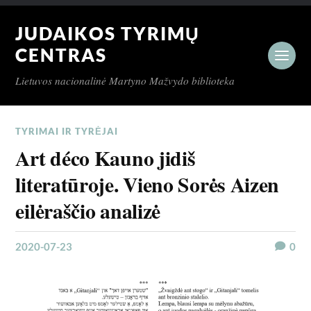
JUDAIKOS TYRIMŲ
CENTRAS
Lietuvos nacionalinė Martyno Mažvydo biblioteka
TYRIMAI IR TYRĖJAI
Art déco Kauno jidiš
literatūroje. Vieno Sorės Aizen
eilėraščio analizė
2020-07-23
0