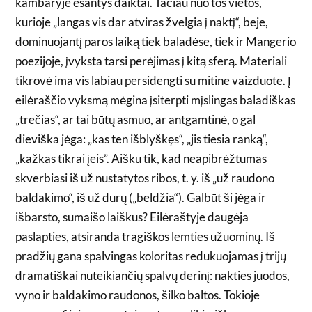
kambaryje esantys daiktai. Tačiau nuo tos vietos,
kurioje „langas vis dar atviras žvelgia į naktį“, beje,
dominuojantį paros laiką tiek baladėse, tiek ir Mangerio
poezijoje, įvyksta tarsi perėjimas į kitą sferą. Materiali
tikrovė ima vis labiau persidengti su mitine vaizduote. Į
eilėraščio vyksmą mėgina įsiterpti mįslingas baladiškas
„trečias“, ar tai būtų asmuo, ar antgamtinė, o gal
dieviška jėga: „kas ten išblyškęs“, „jis tiesia ranką“,
„kažkas tikrai įeis”. Aišku tik, kad neapibrėžtumas
skverbiasi iš už nustatytos ribos, t. y. iš „už raudono
baldakimo“, iš už durų („beldžia“). Galbūt ši jėga ir
išbarsto, sumaišo laiškus? Eilėraštyje daugėja
paslapties, atsiranda tragiškos lemties užuominų. Iš
pradžių gana spalvingas koloritas redukuojamas į trijų
dramatiškai nuteikiančių spalvų derinį: nakties juodos,
vyno ir baldakimo raudonos, šilko baltos. Tokioje