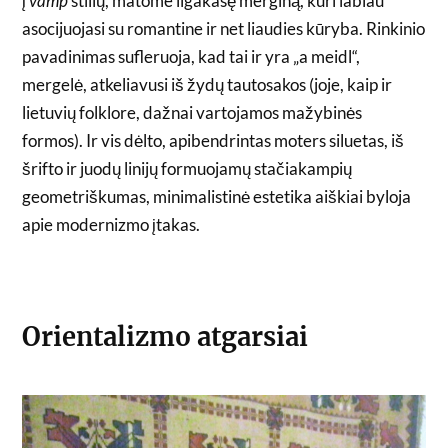
į
vamp
stilių, matome ilgakasę merginą, kuri labiau
asocijuojasi su romantine ir net liaudies kūryba. Rinkinio
pavadinimas sufleruoja, kad tai ir yra „a meidl“,
mergelė, atkeliavusi iš žydų tautosakos (joje, kaip ir
lietuvių folklore, dažnai vartojamos mažybinės
formos). Ir vis dėlto, apibendrintas moters siluetas, iš
šrifto ir juodų linijų formuojamų stačiakampių
geometriškumas, minimalistinė estetika aiškiai byloja
apie modernizmo įtakas.
Orientalizmo atgarsiai