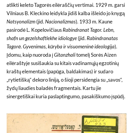
atlikti keleto Tagorės eilėraščių vertimai. 1929 m. garsi
Vilniaus B. Kleckino leidykla jidiš kalba išleido jo knygą
Natsyonalizm
(jid.
Nacionalizmas
). 1933 m. Kaune
pasirodė L. Kopelovičiaus
Rabindranat Tagor. Lebn,
shafn un gezelshaftlekhe idiologye
(jid.
Rabindranatas
Tagorė. Gyvenimas, kūryba ir visuomeninė ideologija
).
Įdomu, kaip nuoroda į
Gitanzhali
tomelį Sorės Aizen
eilėraštyje susišaukia su kitais vadinamųjų egzotinių
kraštų elementais (papūga, baldakimas) ir sudaro
„rytietišką“ dekoro liniją, o šioji persidengia su „savos“,
žydų liaudies baladės fragmentais. Kartu jie
sinergetiškai kuria paslaptingumo, pasakiškumo įspūdį.