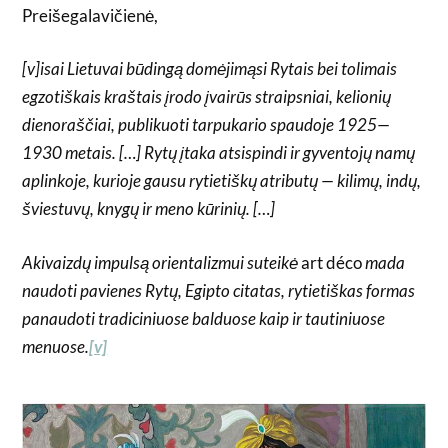
Preišegalavičienė,
[v]isai Lietuvai būdingą domėjimąsi Rytais bei tolimais
egzotiškais kraštais įrodo įvairūs straipsniai, kelionių
dienoraščiai, publikuoti tarpukario spaudoje 1925—
1930 metais. […] Rytų įtaka atsispindi ir gyventojų namų
aplinkoje, kurioje gausu rytietiškų atributų — kilimų, indų,
šviestuvų, knygų ir meno kūrinių. […]
Akivaizdų impulsą orientalizmui suteikė
art déco
mada
naudoti pavienes Rytų, Egipto citatas, rytietiškas formas
panaudoti tradiciniuose balduose kaip ir tautiniuose
menuose.
[v]