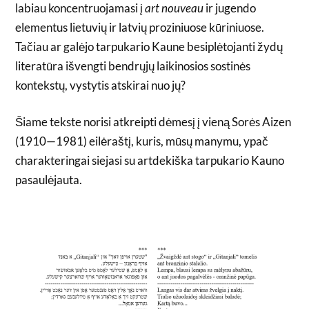
labiau koncentruojamasi į
art nouveau
ir jugendo
elementus lietuvių ir latvių proziniuose kūriniuose.
Tačiau ar galėjo tarpukario Kaune besiplėtojanti žydų
literatūra išvengti bendrųjų laikinosios sostinės
kontekstų, vystytis atskirai nuo jų?
Šiame tekste norisi atkreipti dėmesį į vieną Sorės Aizen
(1910—1981) eilėraštį, kuris, mūsų manymu, ypač
charakteringai siejasi su artdekiška tarpukario Kauno
pasaulėjauta.