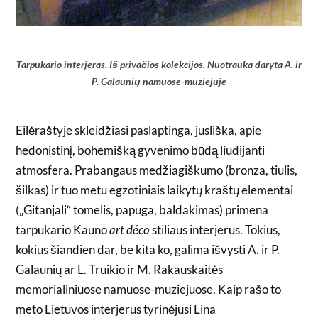
Tarpukario interjeras. Iš privačios kolekcijos. Nuotrauka daryta A. ir
P. Galaunių namuose-muziejuje
Eilėraštyje skleidžiasi paslaptinga, jusliška, apie
hedonistinį, bohemišką gyvenimo būdą liudijanti
atmosfera. Prabangaus medžiagiškumo (bronza, tiulis,
šilkas) ir tuo metu egzotiniais laikytų kraštų elementai
(„Gitanjali“ tomelis, papūga, baldakimas) primena
tarpukario Kauno
art déco
stiliaus interjerus. Tokius,
kokius šiandien dar, be kita ko, galima išvysti A. ir P.
Galaunių ar L. Truikio ir M. Rakauskaitės
memorialiniuose namuose-muziejuose. Kaip rašo to
meto Lietuvos interjerus tyrinėjusi Lina