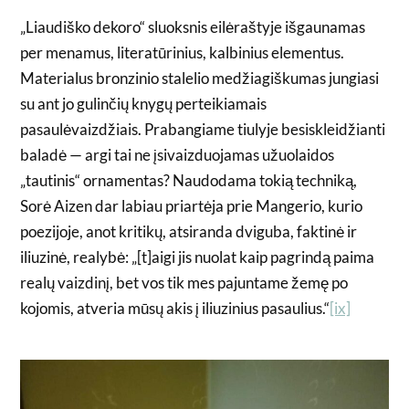
„Liaudiško dekoro“ sluoksnis eilėraštyje išgaunamas
per menamus, literatūrinius, kalbinius elementus.
Materialus bronzinio stalelio medžiagiškumas jungiasi
su ant jo gulinčių knygų perteikiamais
pasaulėvaizdžiais. Prabangiame tiulyje besiskleidžianti
baladė — argi tai ne įsivaizduojamas užuolaidos
„tautinis“ ornamentas? Naudodama tokią techniką,
Sorė Aizen dar labiau priartėja prie Mangerio, kurio
poezijoje, anot kritikų, atsiranda dviguba, faktinė ir
iliuzinė, realybė: „[t]aigi jis nuolat kaip pagrindą paima
realų vaizdinį, bet vos tik mes pajuntame žemę po
kojomis, atveria mūsų akis į iliuzinius pasaulius.“
[ix]