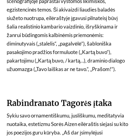
scenografijoje paprastai vystomos likimiškos,
egzistencinės temos. Ši akivaizdi liaudies baladės
siužeto nuotrupa, eilėraštyje įgavusi pilnateisį būvį
šalia realistinio kambario vaizdinio, išryškinama ir
žanrui būdingomis kalbinėmis priemonėmis:
diminutyvais („stalelis“, „pagalvėlė“), šabloniška
pasakojimo pradžios formuluote („Kartą buvo“),
pakartojimu („Kartą buvo, / kartą…), draminio dialogo
užuomazga („Tavo laiškas ar ne tavo.“, „Prašom!“).
Rabindranato Tagorės įtaka
Sykiu savo ornamentiškumu, jusliškumu, meditatyvia
nuotaika, estetizmu Sorės Aizen eilėraštis siejasi su kito
jos poezijos guru kūryba. „Aš dar įsimylėjusi