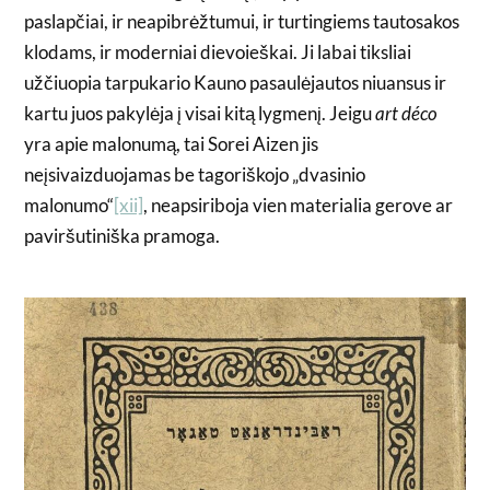
paslapčiai, ir neapibrėžtumui, ir turtingiems tautosakos
klodams, ir moderniai dievoieškai. Ji labai tiksliai
užčiuopia tarpukario Kauno pasaulėjautos niuansus ir
kartu juos pakylėja į visai kitą lygmenį. Jeigu
art déco
yra apie malonumą, tai Sorei Aizen jis
neįsivaizduojamas be tagoriškojo „dvasinio
malonumo“
[xii]
, neapsiriboja vien materialia gerove ar
paviršutiniška pramoga.