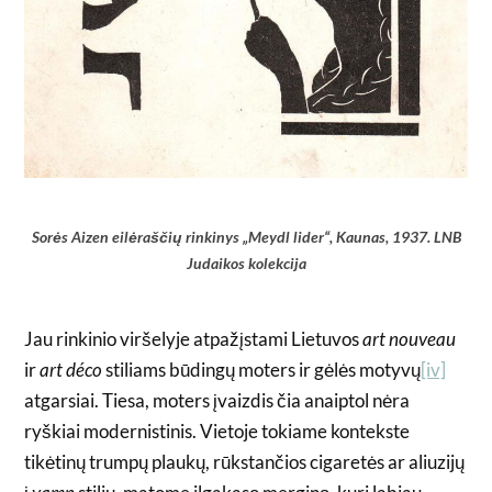
Sorės Aizen eilėraščių rinkinys „Meydl lider“, Kaunas, 1937. LNB
Judaikos kolekcija
Jau rinkinio viršelyje atpažįstami Lietuvos
art nouveau
ir
art déco
stiliams būdingų moters ir gėlės motyvų
[iv]
atgarsiai. Tiesa, moters įvaizdis čia anaiptol nėra
ryškiai modernistinis. Vietoje tokiame kontekste
tikėtinų trumpų plaukų, rūkstančios cigaretės ar aliuzijų