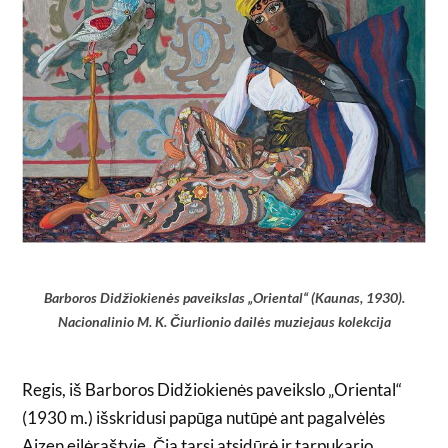
Barboros Didžiokienės paveikslas „Oriental“ (Kaunas, 1930).
Nacionalinio M. K. Čiurlionio dailės muziejaus kolekcija
Regis, iš Barboros Didžiokienės paveikslo „Oriental“
(1930 m.) išskridusi papūga nutūpė ant pagalvėlės
Aizen eilėraštyje. Čia tarsi atsidūrė ir tarpukario