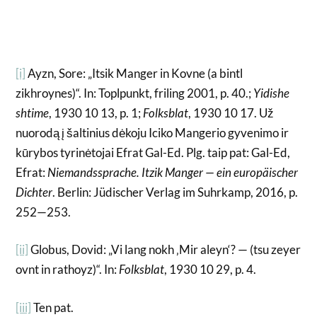
[i]
Ayzn, Sore: „Itsik Manger in Kovne (a bintl
zikhroynes)“. In: Toplpunkt, friling 2001, p. 40.;
Yidishe
shtime
, 1930 10 13, p. 1;
Folksblat
, 1930 10 17. Už
nuorodą į šaltinius dėkoju Iciko Mangerio gyvenimo ir
kūrybos tyrinėtojai Efrat Gal-Ed. Plg. taip pat: Gal-Ed,
Efrat:
Niemandssprache. Itzik Manger — ein europäischer
Dichter
. Berlin: Jüdischer Verlag im Suhrkamp, 2016, p.
252—253.
[ii]
Globus, Dovid: „Vi lang nokh ‚Mir aleyn‘? — (tsu zeyer
ovnt in rathoyz)“. In:
Folksblat
, 1930 10 29, p. 4.
[iii]
Ten pat.