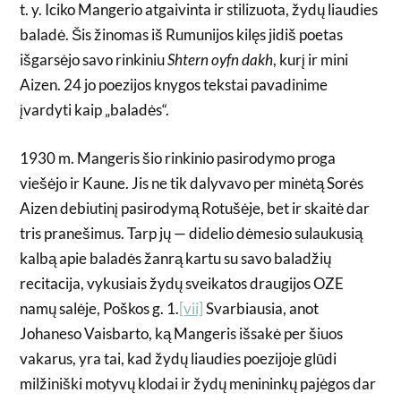
t. y. Iciko Mangerio atgaivinta ir stilizuota, žydų liaudies
baladė. Šis žinomas iš Rumunijos kilęs jidiš poetas
išgarsėjo savo rinkiniu
Shtern oyfn dakh
, kurį ir mini
Aizen. 24 jo poezijos knygos tekstai pavadinime
įvardyti kaip „baladės“.
1930 m. Mangeris šio rinkinio pasirodymo proga
viešėjo ir Kaune. Jis ne tik dalyvavo per minėtą Sorės
Aizen debiutinį pasirodymą Rotušėje, bet ir skaitė dar
tris pranešimus. Tarp jų — didelio dėmesio sulaukusią
kalbą apie baladės žanrą kartu su savo baladžių
recitacija, vykusiais žydų sveikatos draugijos OZE
namų salėje, Poškos g. 1.
[vii]
Svarbiausia, anot
Johaneso Vaisbarto, ką Mangeris išsakė per šiuos
vakarus, yra tai, kad žydų liaudies poezijoje glūdi
milžiniški motyvų klodai ir žydų menininkų pajėgos dar