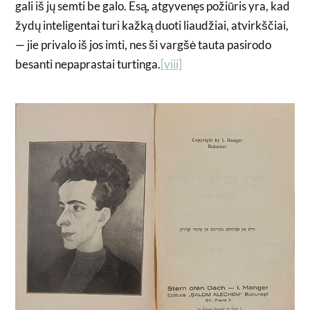
gali iš jų semti be galo. Esą, atgyvenęs požiūris yra, kad
žydų inteligentai turi kažką duoti liaudžiai, atvirkščiai,
— jie privalo iš jos imti, nes ši vargšė tauta pasirodo
besanti nepaprastai turtinga.
[viii]