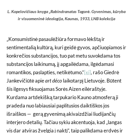
L. Kopelovičiaus knyga „Rabindranatas Tagorė. Gyvenimas, kūryba
ir visuomeninė ideologija, Kaunas, 1933, LNB kolekcija
„Konsumistinė pasaulėžiūra formavo lėkštą ir
sentimentalią kultūrą, kuri geidė gyvos, apčiuopiamos ir
konkrečios substancijos, tuo pat metu suvokdama tos
substancijos laikinumą, jį apgailėdama, ilgėdamasi
romantikos, paslapties, netikėtumo.“
[xi]
, rašo Giedrė
Jankevičiūtė apie
art déco
laikotarpį Lietuvoje. Būtent
šis ilgesys fiksuojamas Sorės Aizen eilėraštyje.
Kurdama artdekišką tarpukario Kauno atmosferą ji
pradeda nuo labiausiai paplitusios daiktiškos jos
išraiškos — gerą gyvenimą akivaizdžiai liudijančių
interjero detalių. Tačiau sykiu akcentuoja, kad „langas
vis dar atviras žvelgia į naktį“, taip palikdama erdvės ir