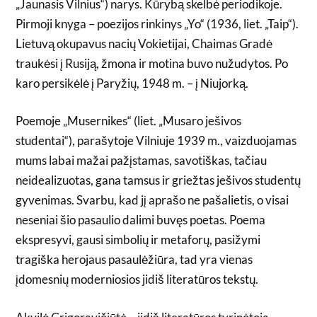
„Jaunasis Vilnius“) narys. Kūrybą skelbė periodikoje.
Pirmoji knyga – poezijos rinkinys „Yo“ (1936, liet. „Taip“).
Lietuvą okupavus nacių Vokietijai, Chaimas Gradė
traukėsi į Rusiją, žmona ir motina buvo nužudytos. Po
karo persikėlė į Paryžių, 1948 m. – į Niujorką.
Poemoje „Musernikes“ (liet. „Musaro ješivos
studentai“), parašytoje Vilniuje 1939 m., vaizduojamas
mums labai mažai pažįstamas, savotiškas, tačiau
neidealizuotas, gana tamsus ir griežtas ješivos studentų
gyvenimas. Svarbu, kad jį aprašo ne pašalietis, o visai
neseniai šio pasaulio dalimi buvęs poetas. Poema
ekspresyvi, gausi simbolių ir metaforų, pasižymi
tragiška herojaus pasaulėžiūra, tad yra vienas
įdomesnių moderniosios jidiš literatūros tekstų.