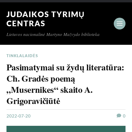
JUDAIKOS TYRIMŲ
CENTRAS
Lietuvos nacionalinė Martyno Mažvydo biblioteka
TINKLALAIDĖS
Pasimatymai su žydų literatūra:
Ch. Gradės poemą
„Musernikes“ skaito A.
Grigoravičiūtė
2022-07-20
0