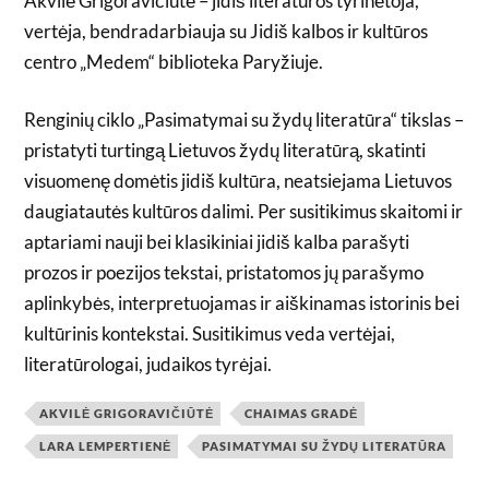
Akvilė Grigoravičiūtė – jidiš literatūros tyrinėtoja,
vertėja, bendradarbiauja su Jidiš kalbos ir kultūros
centro „Medem“ biblioteka Paryžiuje.
Renginių ciklo „Pasimatymai su žydų literatūra“ tikslas –
pristatyti turtingą Lietuvos žydų literatūrą, skatinti
visuomenę domėtis jidiš kultūra, neatsiejama Lietuvos
daugiatautės kultūros dalimi. Per susitikimus skaitomi ir
aptariami nauji bei klasikiniai jidiš kalba parašyti
prozos ir poezijos tekstai, pristatomos jų parašymo
aplinkybės, interpretuojamas ir aiškinamas istorinis bei
kultūrinis kontekstai. Susitikimus veda vertėjai,
literatūrologai, judaikos tyrėjai.
AKVILĖ GRIGORAVIČIŪTĖ
CHAIMAS GRADĖ
LARA LEMPERTIENĖ
PASIMATYMAI SU ŽYDŲ LITERATŪRA