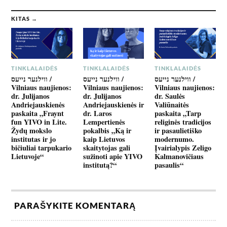
KITAS →
TINKLALAIDĖS
TINKLALAIDĖS
TINKLALAIDĖS
ווילנער נייעס /
ווילנער נייעס /
ווילנער נייעס /
Vilniaus naujienos:
Vilniaus naujienos:
Vilniaus naujienos:
dr. Julijanos
dr. Julijanos
dr. Saulės
Andriejauskienės
Andriejauskienės ir
Valiūnaitės
paskaita „Fraynt
dr. Laros
paskaita „Tarp
fun YIVO in Lite.
Lempertienės
religinės tradicijos
Žydų mokslo
pokalbis „Ką ir
ir pasaulietiško
institutas ir jo
kaip Lietuvos
modernumo.
bičiuliai tarpukario
skaitytojas gali
Įvairialypis Zeligo
Lietuvoje“
sužinoti apie YIVO
Kalmanovičiaus
institutą?“
pasaulis“
PARAŠYKITE KOMENTARĄ