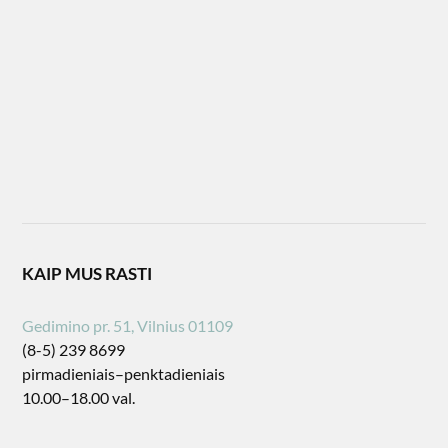
KAIP MUS RASTI
Gedimino pr. 51, Vilnius 01109
(8-5) 239 8699
pirmadieniais–penktadieniais
10.00–18.00 val.