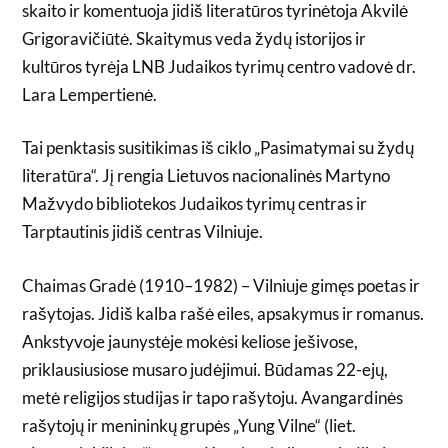
skaito ir komentuoja jidiš literatūros tyrinėtoja Akvilė
Grigoravičiūtė. Skaitymus veda žydų istorijos ir
kultūros tyrėja LNB Judaikos tyrimų centro vadovė dr.
Lara Lempertienė.
Tai penktasis susitikimas iš ciklo „Pasimatymai su žydų
literatūra“. Jį rengia Lietuvos nacionalinės Martyno
Mažvydo bibliotekos Judaikos tyrimų centras ir
Tarptautinis jidiš centras Vilniuje.
Chaimas Gradė (1910–1982) – Vilniuje gimęs poetas ir
rašytojas. Jidiš kalba rašė eiles, apsakymus ir romanus.
Ankstyvoje jaunystėje mokėsi keliose ješivose,
priklausiusiose musaro judėjimui. Būdamas 22-ejų,
metė religijos studijas ir tapo rašytoju. Avangardinės
rašytojų ir menininkų grupės „Yung Vilne“ (liet.