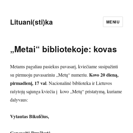
Lituani(sti)ka
MENIU
„Metai“ bibliotekoje: kovas
Metams pagaliau pasiekus pavasarį, kviečiame susipažinti
Kovo 20 dieną,
su pirmuoju pavasariniu „Metų“ numeriu.
pirmadienį, 17 val
. Nacionalinė biblioteka ir Lietuvos
rašytojų sąjunga kviečia į kovo „Metų“ pristatymą, kuriame
dalyvaus:
Vytautas Bikulčius,
Genovaitė Dručkutė,