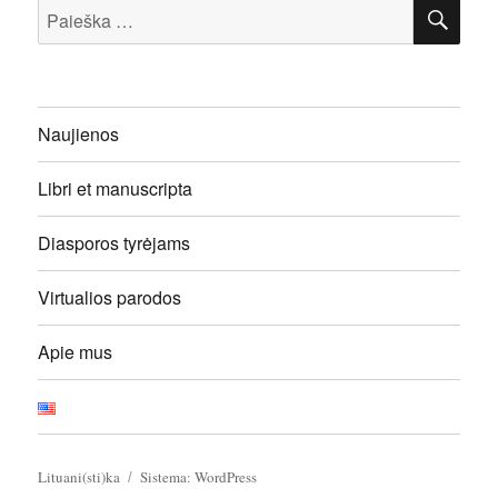
IEŠ
Ieškoti:
Naujienos
Libri et manuscripta
Diasporos tyrėjams
Virtualios parodos
Apie mus
Lituani(sti)ka
Sistema: WordPress