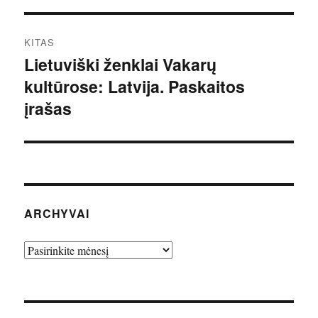
KITAS
Lietuviški ženklai Vakarų
Kitas
kultūrose: Latvija. Paskaitos
įrašas:
įrašas
ARCHYVAI
Archyvai