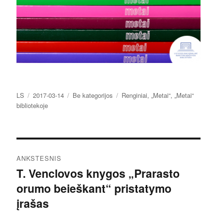
Autorius
Paskelbta
Kategorijos
Žymos
LS
2017-03-14
Be kategorijos
Renginiai
,
„Metai“
,
„Metai“
bibliotekoje
Navigacija
ANKSTESNIS
tarp
T. Venclovos knygos „Prarasto
Ankstesnis
orumo beieškant“ pristatymo
įrašas:
įrašų
įrašas