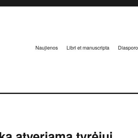
Naujienos
Libri et manuscripta
Diasporo
ka atveriama tyrėjui,