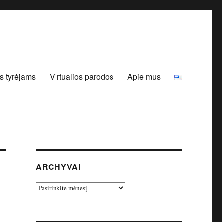
s tyrėjams
Virtualios parodos
Apie mus
ARCHYVAI
Archyvai