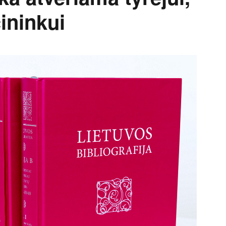
cininkui