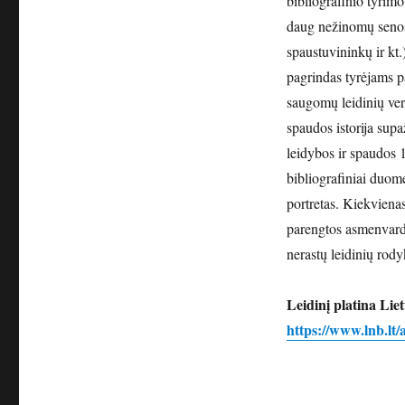
bibliografinio tyrimo
daug nežinomų senosi
spaustuvininkų ir kt.
pagrindas tyrėjams paž
saugomų leidinių ver
spaudos istorija supa
leidybos ir spaudos 
bibliografiniai duom
portretas. Kiekvienas
parengtos asmenvardž
nerastų leidinių rody
Leidinį platina Li
https://www.lnb.lt/a