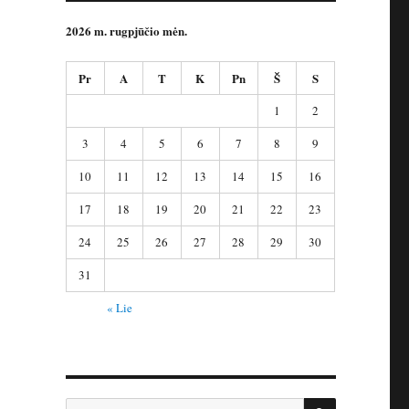
2026 m. rugpjūčio mėn.
Pr
A
T
K
Pn
Š
S
1
2
3
4
5
6
7
8
9
10
11
12
13
14
15
16
17
18
19
20
21
22
23
24
25
26
27
28
29
30
31
« Lie
IEŠKOTI
Ieškoti: