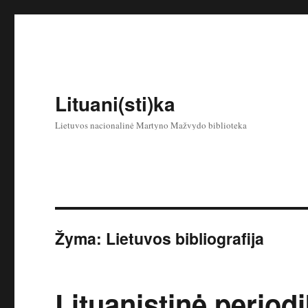
Lituani(sti)ka
Lietuvos nacionalinė Martyno Mažvydo biblioteka
Žyma:
Lietuvos bibliografija
Lituanistinė periodi