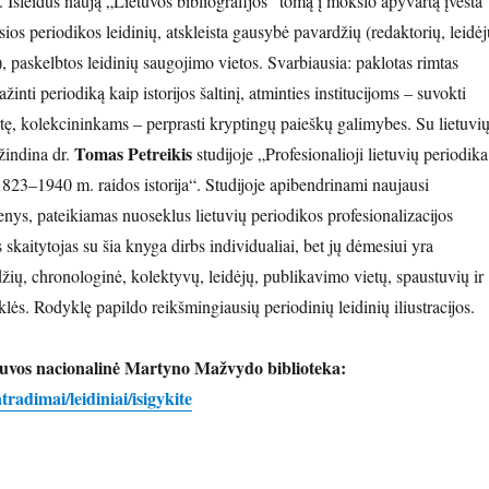
. Išleidus naują „Lietuvos bibliografijos“ tomą į mokslo apyvartą įvesta
os periodikos leidinių, atskleista gausybė pavardžių (redaktorių, leidėj
), paskelbtos leidinių saugojimo vietos. Svarbiausia: paklotas rimtas
inti periodiką kaip istorijos šaltinį, atminties institucijoms – suvokti
tę, kolekcininkams – perprasti kryptingų paieškų galimybes. Su lietuvi
Tomas Petreikis
žindina dr.
studijoje „Profesionalioji lietuvių periodika
1823–1940 m. raidos istorija“. Studijoje apibendrinami naujausi
enys, pateikiamas nuoseklus lietuvių periodikos profesionalizacijos
 skaitytojas su šia knyga dirbs individualiai, bet jų dėmesiui yra
ių, chronologinė, kolektyvų, leidėjų, publikavimo vietų, spaustuvių ir
klės. Rodyklę papildo reikšmingiausių periodinių leidinių iliustracijos.
etuvos nacionalinė Martyno Mažvydo biblioteka:
tradimai/leidiniai/isigykite