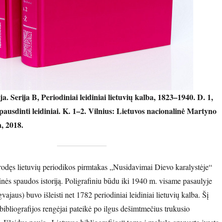
ja. Serija B, Periodiniai leidiniai lietuvių kalba, 1823–1940. D. 1,
pausdinti leidiniai. K. 1–2. Vilnius: Lietuvos nacionalinė Martyno
, 2018.
rodęs lietuvių periodikos pirmtakas „Nusidavimai Dievo karalystėje“
nės spaudos istoriją. Poligrafiniu būdu iki 1940 m. visame pasaulyje
vajaus) buvo išleisti net 1782 periodiniai leidiniai lietuvių kalba. Šį
bibliografijos rengėjai pateikė po ilgus dešimtmečius trukusio