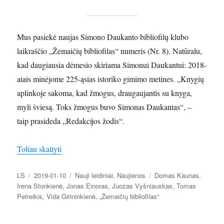
Mus pasiekė naujas Simono Daukanto bibliofilų klubo
laikraščio „Žemaičių bibliofilas“ numeris (Nr. 8). Natūralu,
kad daugiausia dėmesio skiriama Simonui Daukantui: 2018-
aiais minėjome 225-ąsias istoriko gimimo metines. „Knygių
aplinkoje sakoma, kad žmogus, draugaujantis su knyga,
myli šviesą. Toks žmogus buvo Simonas Daukantas“, –
taip prasideda „Redakcijos žodis“.
„Pasirodė naujas laikraščio „Žemaičių bibliofilas“ 
Toliau skaityti
Autorius
Paskelbta
Kategorijos
Žymos
LS
2019-01-10
Nauji leidiniai
,
Naujienos
Domas Kaunas
,
Irena Stonkienė
,
Jonas Einoras
,
Juozas Vyšniauskas
,
Tomas
Petreikis
,
Vida Girininkienė
,
„Žemaičių bibliofilas“