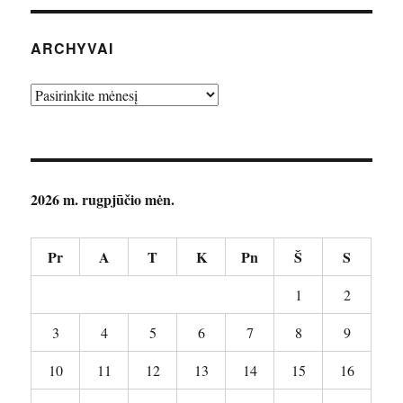
ARCHYVAI
Archyvai
2026 m. rugpjūčio mėn.
Pr
A
T
K
Pn
Š
S
1
2
3
4
5
6
7
8
9
10
11
12
13
14
15
16