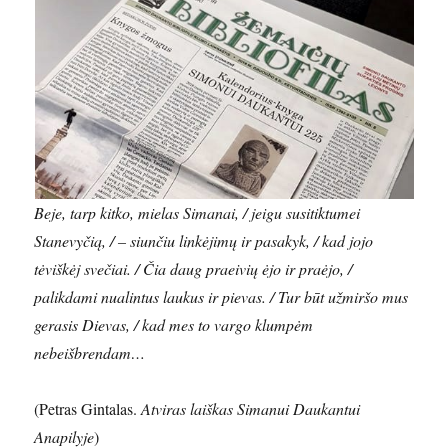
Beje, tarp kitko, mielas Simanai, / jeigu susitiktumei
Stanevyčią, / – siunčiu linkėjimų ir pasakyk, / kad jojo
tėviškėj svečiai. / Čia daug praeivių ėjo ir praėjo, /
palikdami nualintus laukus ir pievas. / Tur būt užmiršo mus
gerasis Dievas, / kad mes to vargo klumpėm
nebeišbrendam…
(Petras Gintalas.
Atviras laiškas Simanui Daukantui
Anapilyje
)