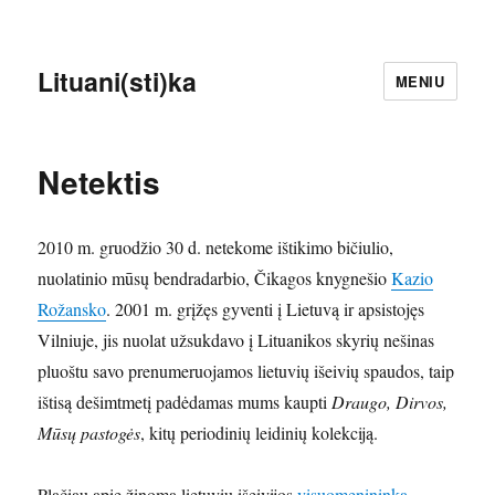
Lituani(sti)ka
MENIU
Netektis
2010 m. gruodžio 30 d. netekome ištikimo bičiulio,
nuolatinio mūsų bendradarbio, Čikagos knygnešio
Kazio
Rožansko
. 2001 m. grįžęs gyventi į Lietuvą ir apsistojęs
Vilniuje, jis nuolat užsukdavo į Lituanikos skyrių nešinas
pluoštu savo prenumeruojamos lietuvių išeivių spaudos, taip
ištisą dešimtmetį padėdamas mums kaupti
Draugo, Dirvos,
Mūsų pastogės
, kitų periodinių leidinių kolekciją.
Plačiau apie žinomą lietuvių išeivijos
visuomenininką
.