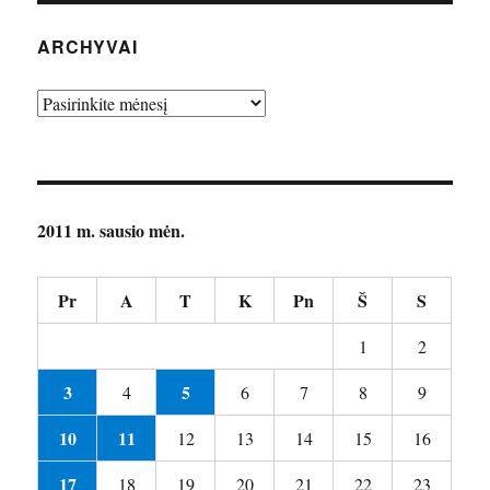
ARCHYVAI
Archyvai
2011 m. sausio mėn.
Pr
A
T
K
Pn
Š
S
1
2
3
5
4
6
7
8
9
10
11
12
13
14
15
16
17
18
19
20
21
22
23