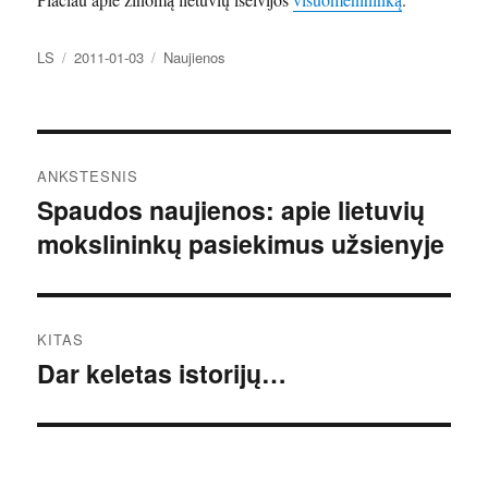
Autorius
Paskelbta
Kategorijos
LS
2011-01-03
Naujienos
Navigacija
ANKSTESNIS
tarp
Spaudos naujienos: apie lietuvių
Ankstesnis
mokslininkų pasiekimus užsienyje
įrašas:
įrašų
KITAS
Dar keletas istorijų…
Kitas
įrašas: