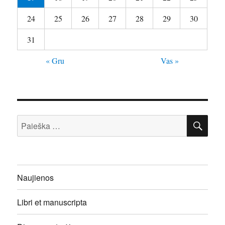
24
25
26
27
28
29
30
31
« Gru
Vas »
IEŠ
Ieškoti:
Naujienos
Libri et manuscripta