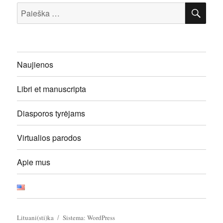
IEŠ
Ieškoti:
Naujienos
Libri et manuscripta
Diasporos tyrėjams
Virtualios parodos
Apie mus
Lituani(sti)ka
Sistema: WordPress