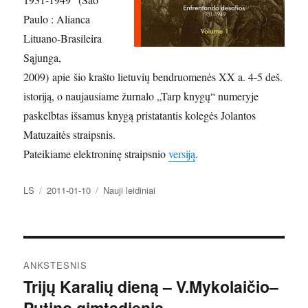
Paulo : Alianca
Lituano-Brasileira
Sąjunga,
2009) apie šio krašto lietuvių bendruomenės XX a. 4-5 deš.
istoriją, o naujausiame žurnalo „Tarp knygų“ numeryje
paskelbtas išsamus knygą pristatantis kolegės Jolantos
Matuzaitės straipsnis.
Pateikiame elektroninę straipsnio
versiją
.
Autorius
Paskelbta
Kategorijos
LS
2011-01-10
Nauji leidiniai
Navigacija
ANKSTESNIS
tarp
Trijų Karalių dieną – V.Mykolaičio–
Ankstesnis
Putino gimtadienis
įrašas: