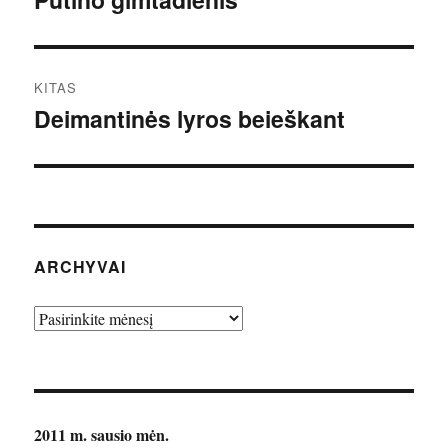
įrašų
KITAS
Deimantinės lyros beieškant
Kitas
įrašas:
ARCHYVAI
Archyvai
2011 m. sausio mėn.