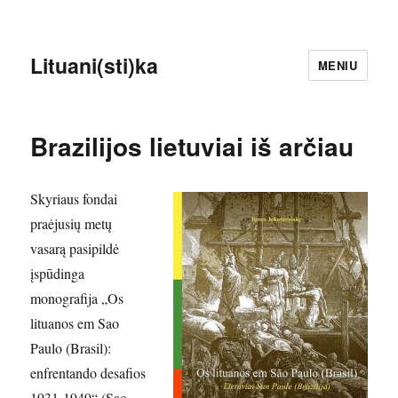
Lituani(sti)ka
MENIU
Brazilijos lietuviai iš arčiau
Skyriaus fondai
praėjusių metų
vasarą pasipildė
įspūdinga
monografija „Os
lituanos em Sao
Paulo (Brasil):
enfrentando desafios
1931-1949“ (Sao