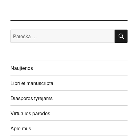
IEŠ
Ieškoti:
Naujienos
Libri et manuscripta
Diasporos tyrėjams
Virtualios parodos
Apie mus