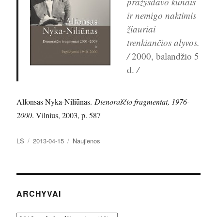
pražysdavo kūnais
ir nemigo naktimis
žiauriai
trenkiančios alyvos.
/
2000, balandžio 5
d.
/
Alfonsas Nyka-Niliūnas.
Dienoraščio fragmentai, 1976-
2000
. Vilnius, 2003, p. 587
Autorius
Paskelbta
Kategorijos
LS
2013-04-15
Naujienos
ARCHYVAI