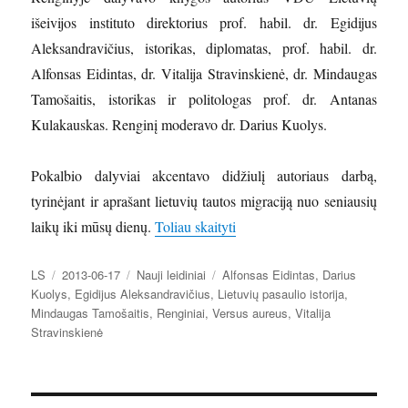
išeivijos instituto direktorius prof. habil. dr. Egidijus
Aleksandravičius, istorikas, diplomatas, prof. habil. dr.
Alfonsas Eidintas, dr. Vitalija Stravinskienė, dr. Mindaugas
Tamošaitis, istorikas ir politologas prof. dr. Antanas
Kulakauskas. Renginį moderavo dr. Darius Kuolys.
Pokalbio dalyviai akcentavo didžiulį autoriaus darbą,
tyrinėjant ir aprašant lietuvių tautos migraciją nuo seniausių
„Pristatyta Egidijaus Aleksand
laikų iki mūsų dienų.
Toliau skaityti
Autorius
Paskelbta
Kategorijos
Žymos
LS
2013-06-17
Nauji leidiniai
Alfonsas Eidintas
,
Darius
Kuolys
,
Egidijus Aleksandravičius
,
Lietuvių pasaulio istorija
,
Mindaugas Tamošaitis
,
Renginiai
,
Versus aureus
,
Vitalija
Stravinskienė