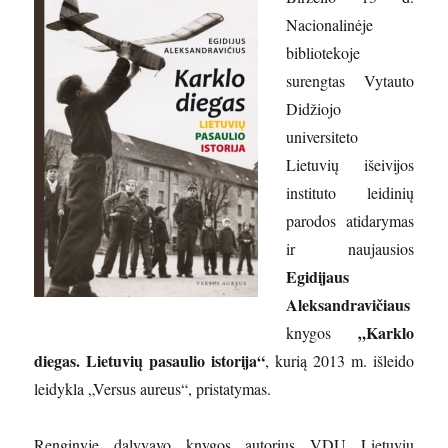
Nacionalinėje
bibliotekoje
surengtas Vytauto
Didžiojo
universiteto
Lietuvių išeivijos
instituto leidinių
parodos atidarymas
ir naujausios
Egidijaus
Aleksandravičiaus
„Karklo
knygos
diegas. Lietuvių pasaulio istorija“
, kurią 2013 m. išleido
leidykla „Versus aureus“, pristatymas.
Renginyje dalyvavo knygos autorius VDU Lietuvių