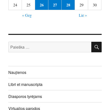
26
27
28
24
25
29
30
« Geg
Lie »
IEŠ
Ieškoti:
Naujienos
Libri et manuscripta
Diasporos tyrėjams
Virtualios parodos