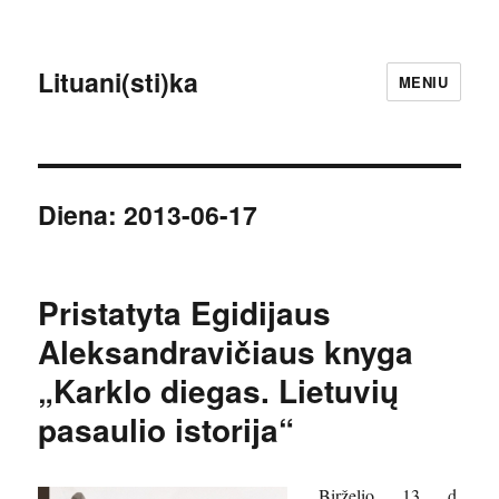
Lituani(sti)ka
MENIU
Diena:
2013-06-17
Pristatyta Egidijaus
Aleksandravičiaus knyga
„Karklo diegas. Lietuvių
pasaulio istorija“
Birželio 13 d.