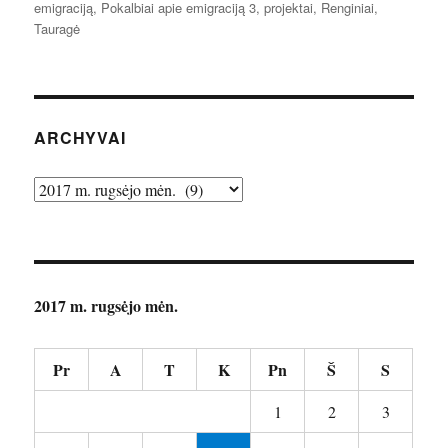
emigraciją
,
Pokalbiai apie emigraciją 3
,
projektai
,
Renginiai
,
Tauragė
ARCHYVAI
Archyvai
2017 m. rugsėjo mėn.
Pr
A
T
K
Pn
Š
S
1
2
3