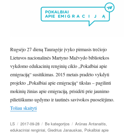
Rugsėjo 27 dieną Tauragėje įvyko pirmasis trečiojo
Lietuvos nacionalinės Martyno Mažvydo bibliotekos
vykdomo edukacinių renginių ciklo „Pokalbiai apie
emigraciją“ susitikimas. 2015 metais pradėto vykdyti
projekto „Pokalbiai apie emigraciją“ tikslas – pagilinti
mokinių žinias apie emigraciją, prisidėti prie jaunimo
pilietiškumo ugdymo ir tautinės savivokos puoselėjimo.
„Tauragėje prasidėjo trečiasis LNB edukacinių rengi
Toliau skaityti
Autorius
Paskelbta
Kategorijos
Žymos
LS
2017-09-28
Be kategorijos
Arūnas Antanaitis
,
edukaciniai renginiai
,
Giedrius Janauskas
,
Pokalbiai apie