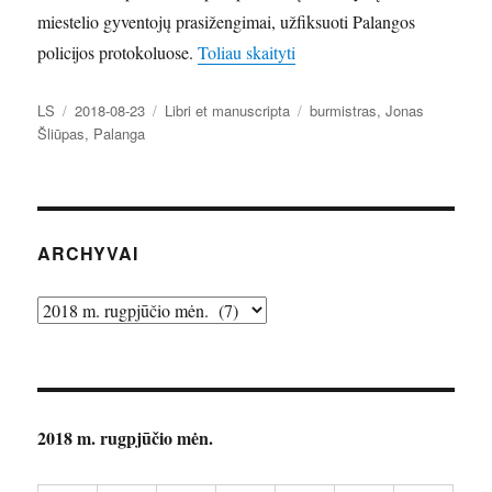
miestelio gyventojų prasižengimai, užfiksuoti Palangos
„Rugpjūčio 25-oji Palangoje
policijos protokoluose.
Toliau skaityti
Autorius
Paskelbta
Kategorijos
Žymos
LS
2018-08-23
Libri et manuscripta
burmistras
,
Jonas
Šliūpas
,
Palanga
ARCHYVAI
Archyvai
2018 m. rugpjūčio mėn.