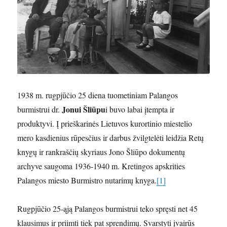
1938 m. rugpjūčio 25 diena tuometiniam Palangos
Jonui Šliūpu
burmistrui dr.
i buvo labai įtempta ir
produktyvi. Į prieškarinės Lietuvos kurortinio miestelio
mero kasdienius rūpesčius ir darbus žvilgtelėti leidžia Retų
knygų ir rankraščių skyriaus Jono Šliūpo dokumentų
archyve saugoma 1936-1940 m. Kretingos apskrities
Palangos miesto Burmistro nutarimų knyga.
[1]
Rugpjūčio 25-ąją Palangos burmistrui teko spręsti net 45
klausimus ir priimti tiek pat sprendimų. Svarstyti įvairūs