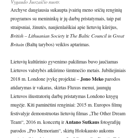
Vygaudo Juozaičio nuotr.
Archyve daugiausia sukaupta įvairių meno sričių renginių
programos su menininkų ir jų darbų pristatymais, taip pat
straipsniai, žinutės, naujienlaiškiai apie lietuvių kūrėjus,
British – Lithuanian Society
ir
The Baltic Council in Great
Britain
(Baltų tarybos) veiklos aptarimas.
Lietuvių kultūrinio gyvenimo pakilimas buvo jaučiamas
Lietuvos valstybės atkūrimo šimtmečio metais. Jubiliejiniais
Jono Meko
2018 m. Londone įvykę projektai –
parodos
atidarymas ir vakaras, skirtas Fluxus menui, jaunųjų
Lietuvos iliustratorių darbų pristatymas Londono knygų
mugėje. Kiti paminėtini renginiai: 2015 m. Europos filmų
festivalyje demonstruotas lietuvių filmas „The Other Dream
Antano Sutkaus
Team“, 2016 m. koncertų ir
fotografijų
parodos „Pro Memoriam“, skirtų Holokausto aukoms