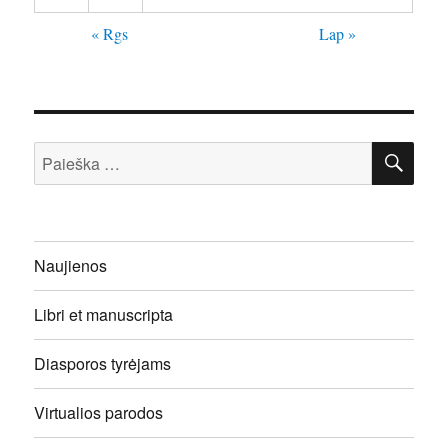
« Rgs
Lap »
IEŠ
Ieškoti:
Naujienos
Libri et manuscripta
Diasporos tyrėjams
Virtualios parodos