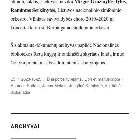
Mirgos Gražinytės-Tylos
atminti, ciklas, Lietuvos muzikų
,
Ramintos Šerkšnytės
, Lietuvos nacionalinio simfoninio
orkestro, Vilniaus savivaldybės choro 2019–2020 m.
koncertai kartu su Birmingamo simfoniniu orkestru.
Šis aktualus dokumentų archyvas papildė Nacionalinės
bibliotekos Retų knygų ir rankraščių skyriaus fondą ir nuo
šiol yra prieinamas besidomintiems skaitytojams.
Autorius
Paskelbta
Kategorijos
Žymos
LS
2023-10-25
Diasporos tyrėjams
,
Libri et manuscripta
Antanas Sutkus
,
Jonas Mekas
,
Jungtinė Karalystė
,
kultūrinė
diplomatija
ARCHYVAI