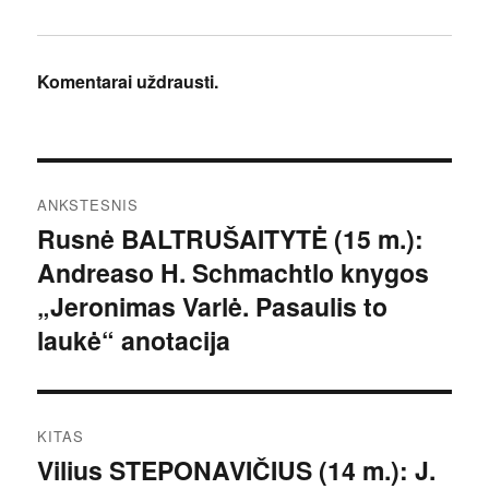
Komentarai uždrausti.
Navigacija
ANKSTESNIS
tarp
Rusnė BALTRUŠAITYTĖ (15 m.):
Ankstesnis
Andreaso H. Schmachtlo knygos
įrašas:
įrašų
„Jeronimas Varlė. Pasaulis to
laukė“ anotacija
KITAS
Vilius STEPONAVIČIUS (14 m.): J.
Kitas