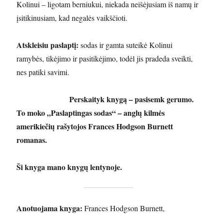
Kolinui – ligotam berniukui, niekada neišėjusiam iš namų ir
įsitikinusiam, kad negalės vaikščioti.
Atskleisiu paslaptį:
sodas ir gamta suteikė Kolinui
ramybės, tikėjimo ir pasitikėjimo, todėl jis pradeda sveikti,
nes patiki savimi.
Perskaityk knygą – pasisemk gerumo.
To moko „Paslaptingas sodas“ – anglų kilmės
amerikiečių rašytojos Frances Hodgson Burnett
romanas.
Ši knyga mano knygų lentynoje.
Anotuojama knyga:
Frances Hodgson Burnett,