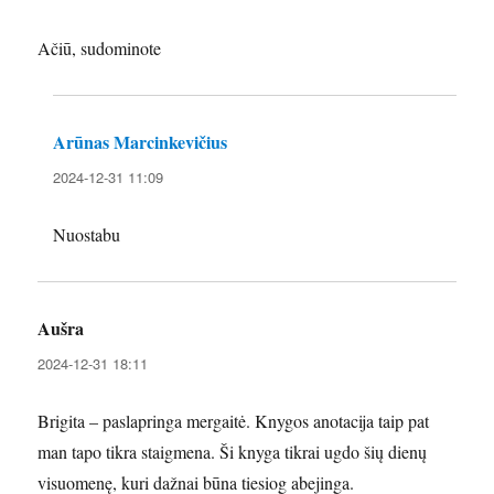
Ačiū, sudominote
Arūnas Marcinkevičius
parašė:
2024-12-31 11:09
Nuostabu
Aušra
parašė:
2024-12-31 18:11
Brigita – paslapringa mergaitė. Knygos anotacija taip pat
man tapo tikra staigmena. Ši knyga tikrai ugdo šių dienų
visuomenę, kuri dažnai būna tiesiog abejinga.