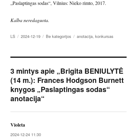
„Paslaptingas sodas“, Vilnius: Nieko rimto, 2017.
Kalba neredaguota.
Autorius
Paskelbta
Kategorijos
Žymos
LS
2024-12-19
Be kategorijos
anotacija
,
konkursas
3 mintys apie „Brigita BENIULYTĖ
(14 m.): Frances Hodgson Burnett
knygos „Paslaptingas sodas“
anotacija“
Violeta
parašė:
2024-12-24 11:30