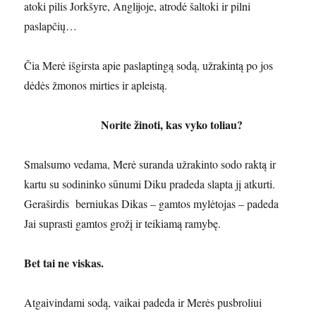
atoki pilis Jorkšyre, Anglijoje, atrodė šaltoki ir pilni
paslapčių…
Čia Merė išgirsta apie paslaptingą sodą, užrakintą po jos
dėdės žmonos mirties ir apleistą.
Norite žinoti, kas vyko toliau?
Smalsumo vedama, Merė suranda užrakinto sodo raktą ir
kartu su sodininko sūnumi Diku pradeda slapta jį atkurti.
Geraširdis berniukas Dikas – gamtos mylėtojas – padeda
Jai suprasti gamtos grožį ir teikiamą ramybę.
Bet tai ne viskas.
Atgaivindami sodą, vaikai padeda ir Merės pusbroliui