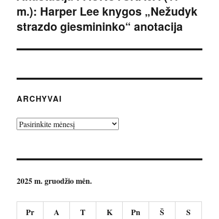
m.): Harper Lee knygos „Nežudyk
įrašas:
strazdo giesmininko“ anotacija
ARCHYVAI
Archyvai
2025 m. gruodžio mėn.
Pr
A
T
K
Pn
Š
S