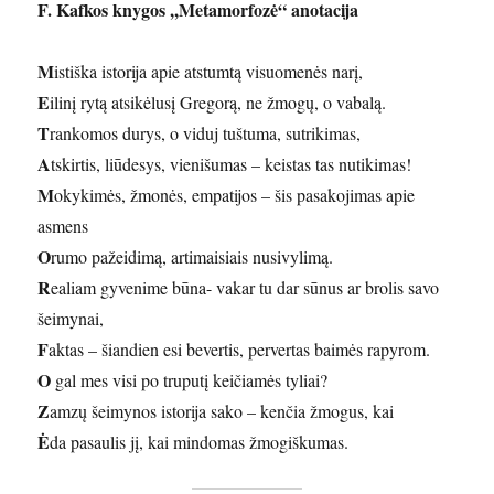
F. Kafkos knygos ,,Metamorfozė“ anotacija
M
istiška istorija apie atstumtą visuomenės narį,
E
ilinį rytą atsikėlusį Gregorą, ne žmogų, o vabalą.
T
rankomos durys, o viduj tuštuma, sutrikimas,
A
tskirtis, liūdesys, vienišumas – keistas tas nutikimas!
M
okykimės, žmonės, empatijos – šis pasakojimas apie
asmens
O
rumo pažeidimą, artimaisiais nusivylimą.
R
ealiam gyvenime būna- vakar tu dar sūnus ar brolis savo
šeimynai,
F
aktas – šiandien esi bevertis, pervertas baimės rapyrom.
O
gal mes visi po truputį keičiamės tyliai?
Z
amzų šeimynos istorija sako – kenčia žmogus, kai
Ė
da pasaulis jį, kai mindomas žmogiškumas.