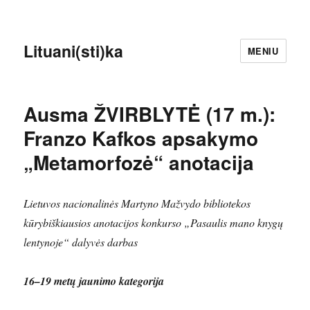
Lituani(sti)ka
MENIU
Ausma ŽVIRBLYTĖ (17 m.):
Franzo Kafkos apsakymo
„Metamorfozė“ anotacija
Lietuvos nacionalinės Martyno Mažvydo bibliotekos
kūrybiškiausios anotacijos konkurso „Pasaulis mano knygų
lentynoje“ dalyvės darbas
16–19 metų jaunimo kategorija