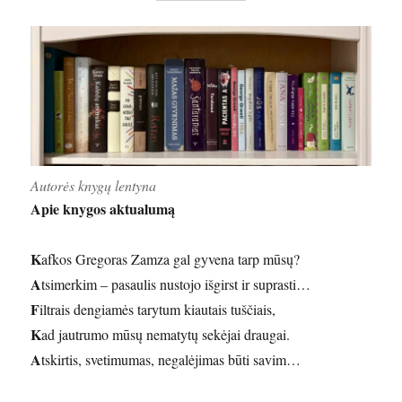
Autorės knygų lentyna
Apie knygos aktualumą
K
afkos Gregoras Zamza gal gyvena tarp mūsų?
A
tsimerkim – pasaulis nustojo išgirst ir suprasti…
F
iltrais dengiamės tarytum kiautais tuščiais,
K
ad jautrumo mūsų nematytų sekėjai draugai.
A
tskirtis, svetimumas, negalėjimas būti savim…