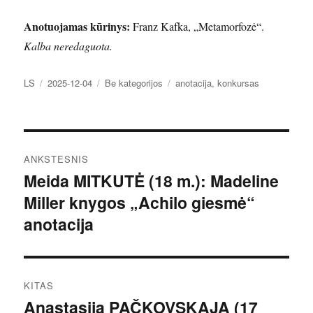
Anotuojamas kūrinys:
Franz Kafka, „Metamorfozė“.
Kalba neredaguota.
Autorius
Paskelbta
Kategorijos
Žymos
LS
2025-12-04
Be kategorijos
anotacija
,
konkursas
Navigacija
ANKSTESNIS
tarp
Meida MITKUTĖ (18 m.): Madeline
Ankstesnis
Miller knygos „Achilo giesmė“
įrašas:
įrašų
anotacija
KITAS
Anastasija PAČKOVSKAJA (17
Kitas