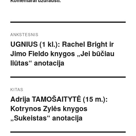
Komentarai uždrausti.
Navigacija
ANKSTESNIS
tarp
UGNIUS (1 kl.): Rachel Bright ir
Ankstesnis
Jimo Fieldo knygos „Jei būčiau
įrašas:
įrašų
liūtas“ anotacija
KITAS
Adrija TAMOŠAITYTĖ (15 m.):
Kitas
Kotrynos Zylės knygos
įrašas:
„Sukeistas“ anotacija