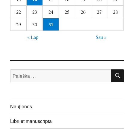
22
23
24
25
26
27
28
31
29
30
« Lap
Sau »
IEŠ
Ieškoti:
Naujienos
Libri et manuscripta