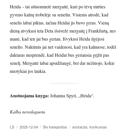
Heida – tai aštuonmetė mergaitė, kuri po tėvų mirties
gyveno kalnų trobelėje su seneliu. Visiems atrodė, kad
senelis labai piktas, tačiau Heidai jis buvo geras. Vieną
dieną atvykusi teta Deta išsivežė mergaitę į Frankfurtą, nes
manė, kad ten jai bus geriau. Išvykusi Heida ilgėjosi
senelio. Naktimis jai net vaidenosi, kad yra kalnuose, todėl
daktaras nusprendė, kad Heidai bus geriausia grįžti pas
senelį. Mergaitė labai apsidžiaugė, bet dar nežinojo, kokie
nuotykiai jos laukia.
Anotuojama knyga:
Johanna Spyri, „Heida“.
Kalba neredaguota
Autorius
Paskelbta
Kategorijos
Žymos
LS
2025-12-04
Be kategorijos
anotacija
,
konkursas