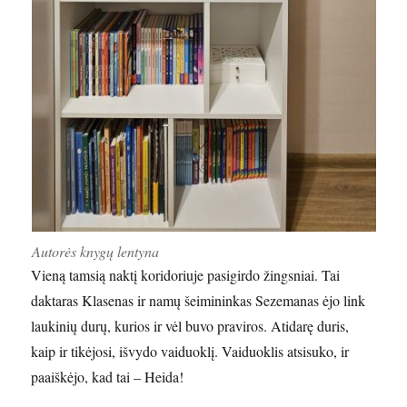
Autorės knygų lentyna
Vieną tamsią naktį koridoriuje pasigirdo žingsniai. Tai
daktaras Klasenas ir namų šeimininkas Sezemanas ėjo link
laukinių durų, kurios ir vėl buvo praviros. Atidarę duris,
kaip ir tikėjosi, išvydo vaiduoklį. Vaiduoklis atsisuko, ir
paaiškėjo, kad tai – Heida!