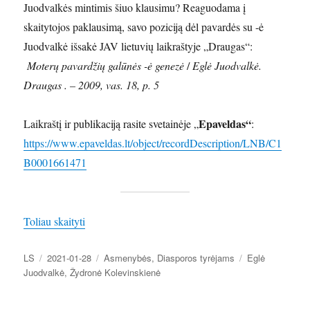
Juodvalkės mintimis šiuo klausimu? Reaguodama į
skaitytojos paklausimą, savo poziciją dėl pavardės su -ė
Juodvalkė išsakė JAV lietuvių laikraštyje „Draugas“:
Moterų pavardžių galūnės -ė genezė
/
Eglė Juodvalkė.
Draugas . – 2009, vas. 18, p. 5
Epaveldas“
Laikraštį ir publikaciją rasite svetainėje „
:
https://www.epaveldas.lt/object/recordDescription/LNB/C1
B0001661471
„1950 m. sausio 28 d. gimė Eglė Juodvalkė”
Toliau skaityti
Autorius
Paskelbta
Kategorijos
Žymos
LS
2021-01-28
Asmenybės
,
Diasporos tyrėjams
Eglė
Juodvalkė
,
Žydronė Kolevinskienė