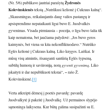
Žydronės
(Nr. 5/6) publikavo jautriai parašytą
Kolevinskienės
tekstą „Nutrūkusi kelionė į Cukraus kalną“.
„Skausmingas, reikalaujantis daug valios pastangų ir
apsisprendimo nepataikauti ligai buvo E. Juodvalkės
gyvenimas. Visada pirmiausia – poezija, o liga buvo šalia tik
kaip nematoma, bet jaučiama palydovė: „Jos buvo geros
kaimynės, bet viena su kita nekonfliktuodavo.“ Nutrūko
Eglės kelionė į Cukraus kalną. Liko knygos. Laiškai. Ir
mūsų visų atmintis, išsauganti santūrią Eglės šypseną,
subtilų humorą ir saviironiją, norą
gyventi gyvenimą
. Liko
–
įskaityti ir dar nepublikuoti tekstai“,
rašo Ž.
Kolevinskienė.
[1]
Verta atkreipti dėmesį į poetės pavardę: pavardę
Juodvalkytė ji pakeitė į Juodvalkę. Už permainos slypėjo
sąmoninga laikysena. Kur būtų galima susipažinti su E.