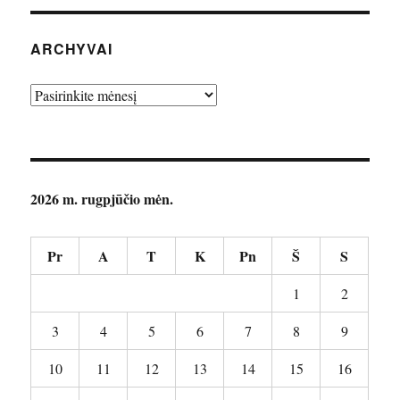
ARCHYVAI
Archyvai
2026 m. rugpjūčio mėn.
Pr
A
T
K
Pn
Š
S
1
2
3
4
5
6
7
8
9
10
11
12
13
14
15
16