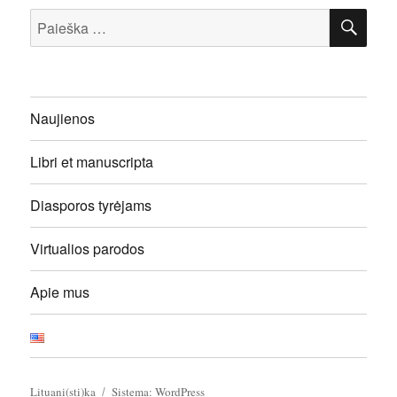
IEŠ
Ieškoti:
Naujienos
Libri et manuscripta
Diasporos tyrėjams
Virtualios parodos
Apie mus
Lituani(sti)ka
Sistema: WordPress