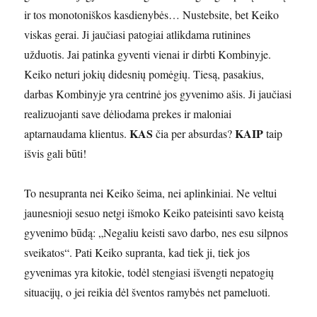
ir tos monotoniškos kasdienybės… Nustebsite, bet Keiko
viskas gerai. Ji jaučiasi patogiai atlikdama rutinines
užduotis. Jai patinka gyventi vienai ir dirbti Kombinyje.
Keiko neturi jokių didesnių pomėgių. Tiesą, pasakius,
darbas Kombinyje yra centrinė jos gyvenimo ašis. Ji jaučiasi
realizuojanti save dėliodama prekes ir maloniai
KAS
KAIP
aptarnaudama klientus.
čia per absurdas?
taip
išvis gali būti!
To nesupranta nei Keiko šeima, nei aplinkiniai. Ne veltui
jaunesnioji sesuo netgi išmoko Keiko pateisinti savo keistą
gyvenimo būdą: „Negaliu keisti savo darbo, nes esu silpnos
sveikatos“. Pati Keiko supranta, kad tiek ji, tiek jos
gyvenimas yra kitokie, todėl stengiasi išvengti nepatogių
situacijų, o jei reikia dėl šventos ramybės net pameluoti.