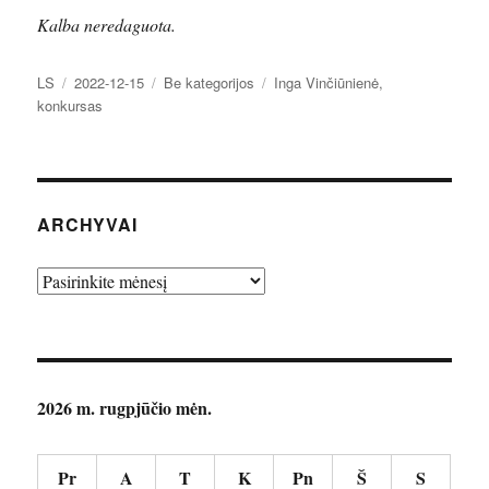
Kalba neredaguota.
Autorius
Paskelbta
Kategorijos
Žymos
LS
2022-12-15
Be kategorijos
Inga Vinčiūnienė
,
konkursas
ARCHYVAI
Archyvai
2026 m. rugpjūčio mėn.
Pr
A
T
K
Pn
Š
S