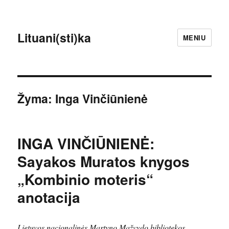
Lituani(sti)ka
MENIU
Žyma:
Inga Vinčiūnienė
INGA VINČIŪNIENĖ:
Sayakos Muratos knygos
„Kombinio moteris“
anotacija
Lietuvos nacionalinės Martyno Mažvydo bibliotekos