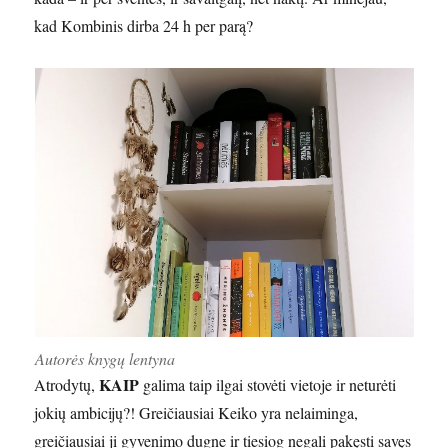
kad Kombinis dirba 24 h per parą?
Autorės knygų lentyna
KAIP
Atrodytų,
galima taip ilgai stovėti vietoje ir neturėti
jokių ambicijų?! Greičiausiai Keiko yra nelaiminga,
greičiausiai ji gyvenimo dugne ir tiesiog negali pakęsti savęs