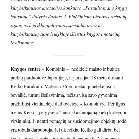
kūrybiškiausios anotacijos konkurso „Pasaulis mano knygų
lentynoje“ dalyvės darbas. I. Vinčiūnienę Lietuvos rašytojų
sąjungos leidykla apdovanos specialiu prizu už
kūrybiškiausią šioje leidykloje išleistos knygos anotaciją.
Sveikiname!
Knygos centre
– Kombinis – nedidelė maisto ir buities
prekių parduotuvė Japonijoje, ir jame jau 18 metų dirbanti
Keiko Furukura. Moteriai 36-eri metai, ji netekėjusi ir
bevaikė, turinti išsilavinimą, tačiau visą savo gyvenimą
pradirbusi vienintelėje darbovietėje – Kombinyje. Per ilgus
metus Keiko „pergyveno“ nesuskaičiuojamą kiekį kolegų ir
viršininkų. Ji neturi pomėgių ar susidomėjimo objektų, todėl
yra tobula darbuotoja. Jei tik reikia, Keiko gali dirbti bet
kada – ir per šventes, ir savaitgalį, net naktį. Ar minėjau,