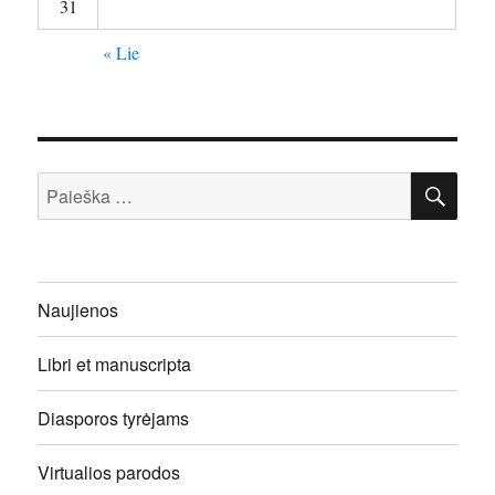
31
« Lie
IEŠ
Ieškoti:
Naujienos
Libri et manuscripta
Diasporos tyrėjams
Virtualios parodos