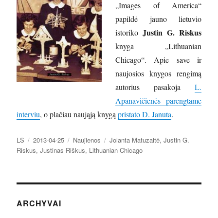
„Images of America“
papildė jauno lietuvio
Justin G. Riskus
istoriko
knyga „Lithuanian
Chicago“. Apie save ir
naujosios knygos rengimą
autorius pasakoja
L.
Apanavičienės parengtame
interviu
, o plačiau naująją knygą
pristato D. Januta
.
Autorius
Paskelbta
Kategorijos
Žymos
LS
2013-04-25
Naujienos
Jolanta Matuzaitė
,
Justin G.
Riskus
,
Justinas Riškus
,
Lithuanian Chicago
ARCHYVAI