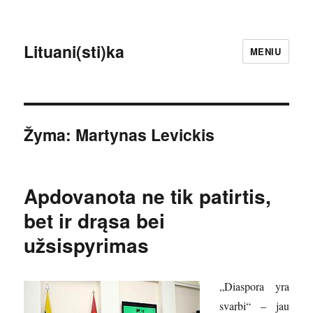
Lituani(sti)ka
MENIU
Žyma:
Martynas Levickis
Apdovanota ne tik patirtis,
bet ir drąsa bei
užsispyrimas
„Diaspora yra
svarbi“ – jau