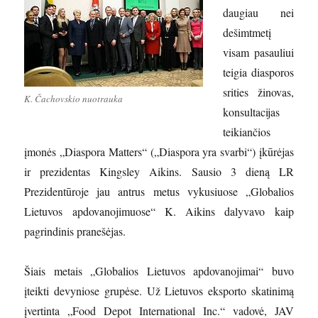
daugiau nei
dešimtmetį
visam pasauliui
teigia diasporos
srities žinovas,
K. Čachovskio nuotrauka
konsultacijas
teikiančios
įmonės „Diaspora Matters“ („Diaspora yra svarbi“) įkūrėjas
ir prezidentas Kingsley Aikins. Sausio 3 dieną LR
Prezidentūroje jau antrus metus vykusiuose „Globalios
Lietuvos apdovanojimuose“ K. Aikins dalyvavo kaip
pagrindinis pranešėjas.
Šiais metais „Globalios Lietuvos apdovanojimai“ buvo
įteikti devyniose grupėse. Už Lietuvos eksporto skatinimą
įvertinta „Food Depot International Inc.“ vadovė, JAV