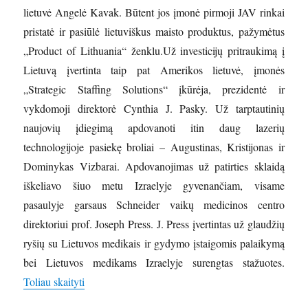
lietuvė Angelė Kavak. Būtent jos įmonė pirmoji JAV rinkai
pristatė ir pasiūlė lietuviškus maisto produktus, pažymėtus
„Product of Lithuania“ ženklu.Už investicijų pritraukimą į
Lietuvą įvertinta taip pat Amerikos lietuvė, įmonės
„Strategic Staffing Solutions“ įkūrėja, prezidentė ir
vykdomoji direktorė Cynthia J. Pasky. Už tarptautinių
naujovių įdiegimą apdovanoti itin daug lazerių
technologijoje pasiekę broliai – Augustinas, Kristijonas ir
Dominykas Vizbarai. Apdovanojimas už patirties sklaidą
iškeliavo šiuo metu Izraelyje gyvenančiam, visame
pasaulyje garsaus Schneider vaikų medicinos centro
direktoriui prof. Joseph Press. J. Press įvertintas už glaudžių
ryšių su Lietuvos medikais ir gydymo įstaigomis palaikymą
bei Lietuvos medikams Izraelyje surengtas stažuotes.
„Apdovanota ne tik patirtis, bet ir drąsa bei užsispy
Toliau skaityti