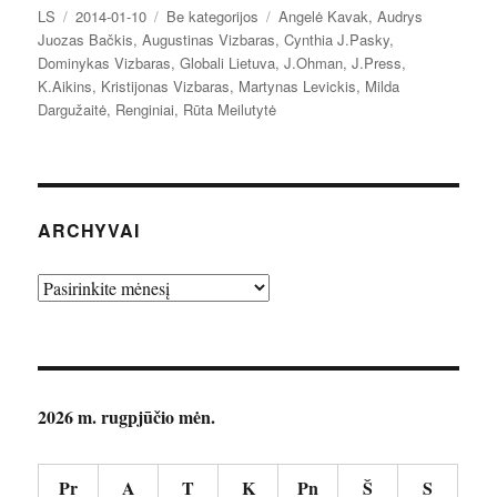
Autorius
Paskelbta
Kategorijos
Žymos
LS
2014-01-10
Be kategorijos
Angelė Kavak
,
Audrys
Juozas Bačkis
,
Augustinas Vizbaras
,
Cynthia J.Pasky
,
Dominykas Vizbaras
,
Globali Lietuva
,
J.Ohman
,
J.Press
,
K.Aikins
,
Kristijonas Vizbaras
,
Martynas Levickis
,
Milda
Dargužaitė
,
Renginiai
,
Rūta Meilutytė
ARCHYVAI
Archyvai
2026 m. rugpjūčio mėn.
Pr
A
T
K
Pn
Š
S