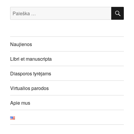
IEŠ
Ieškoti:
Naujienos
Libri et manuscripta
Diasporos tyrėjams
Virtualios parodos
Apie mus