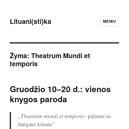
Lituani(sti)ka
MENIU
Žyma:
Theatrum Mundi et
temporis
Gruodžio 10–20 d.: vienos
knygos paroda
„Theatrum mundi et temporis–
pažintis su
dangaus kūnais
“