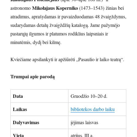
Mikołajaus Koperniko
astronomo
(1473–1543) žinias bei
atradimus, aprašydamas ir pavaizduodamas 48 žvaigždynus,
sudarydamas detalų žvaigždžių katalogą. Jame pažymėjo
pastarųjų ilgumos ir platumos rodiklius laipsniais ir
minutėmis, dydį bei kilmę.
Kviečiame apsilankyti ir apžiūrėti „Pasaulio ir laiko teatrą“.
Trumpai apie parodą
Data
Gruodžio 10–20 d.
Laikas
bibliotekos darbo laiku
Dalyvavimas
įėjimas laisvas
Vieta
atrijus, III a.