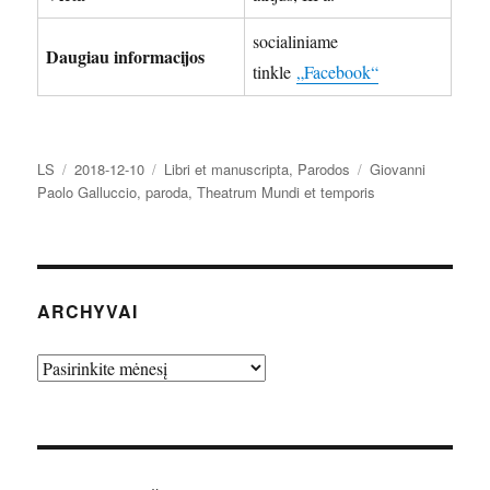
socialiniame
Daugiau informacijos
tinkle
„Facebook“
Autorius
Paskelbta
Kategorijos
Žymos
LS
2018-12-10
Libri et manuscripta
,
Parodos
Giovanni
Paolo Galluccio
,
paroda
,
Theatrum Mundi et temporis
ARCHYVAI
Archyvai