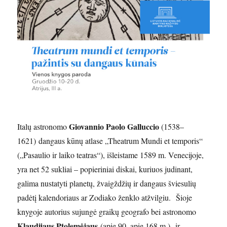
Giovannio Paolo Galluccio
Italų astronomo
(1538–
1621) dangaus kūnų atlase „Theatrum Mundi et temporis“
(„Pasaulio ir laiko teatras“), išleistame 1589 m. Venecijoje,
yra net 52 sukliai – popieriniai diskai, kuriuos judinant,
galima nustatyti planetų, žvaigždžių ir dangaus šviesulių
padėtį kalendoriaus ar Zodiako ženklo atžvilgiu. Šioje
knygoje autorius sujungė graikų geografo bei astronomo
Klaudijaus Ptolemėjaus
(apie 90–apie 168 m.) ir