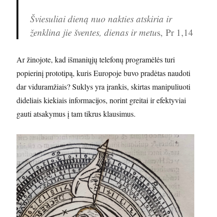
Šviesuliai dieną nuo nakties atskiria ir
ženklina jie šventes, dienas ir metu
s, Pr 1,14
Ar žinojote, kad išmaniųjų telefonų programėlės turi
popierinį prototipą, kuris Europoje buvo pradėtas naudoti
dar viduramžiais? Suklys yra įrankis, skirtas manipuliuoti
dideliais kiekiais informacijos, norint greitai ir efektyviai
gauti atsakymus į tam tikrus klausimus.