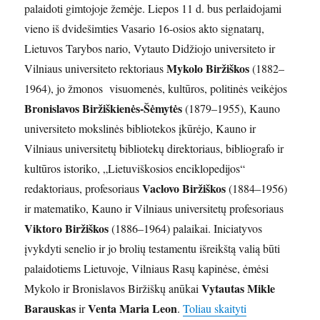
palaidoti gimtojoje žemėje. Liepos 11 d. bus perlaidojami
vieno iš dvidešimties Vasario 16-osios akto signatarų,
Lietuvos Tarybos nario, Vytauto Didžiojo universiteto ir
Mykolo Biržiškos
Vilniaus universiteto rektoriaus
(1882–
1964), jo žmonos visuomenės, kultūros, politinės veikėjos
Bronislavos Biržiškienės-Šėmytės
(1879–1955), Kauno
universiteto mokslinės bibliotekos įkūrėjo, Kauno ir
Vilniaus universitetų bibliotekų direktoriaus, bibliografo ir
kultūros istoriko, „Lietuviškosios enciklopedijos“
Vaclovo Biržiškos
redaktoriaus, profesoriaus
(1884–1956)
ir matematiko, Kauno ir Vilniaus universitetų profesoriaus
Viktoro Biržiškos
(1886–1964) palaikai. Iniciatyvos
įvykdyti senelio ir jo brolių testamentu išreikštą valią būti
palaidotiems Lietuvoje, Vilniaus Rasų kapinėse, ėmėsi
Vytautas Mikle
Mykolo ir Bronislavos Biržiškų anūkai
Barauskas
Venta Maria Leon
„Biržiškų šeimos
ir
.
Toliau skaityti