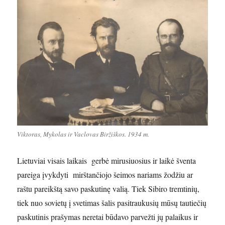
Viktoras, Mykolas ir Vaclovas Biržiškos. 1934 m.
Lietuviai visais laikais gerbė mirusiuosius ir laikė šventa
pareiga įvykdyti mirštančiojo šeimos nariams žodžiu ar
raštu pareikštą savo paskutinę valią. Tiek Sibiro tremtinių,
tiek nuo sovietų į svetimas šalis pasitraukusių mūsų tautiečių
paskutinis prašymas neretai būdavo parvežti jų palaikus ir