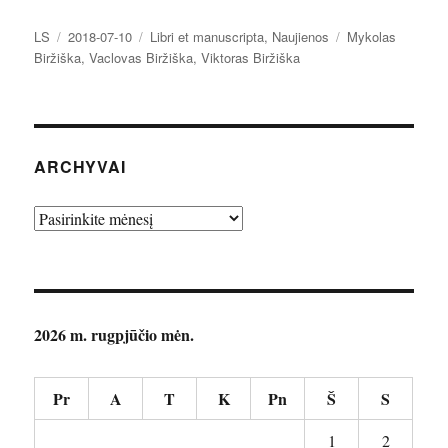
Autorius
Paskelbta
Kategorijos
Žymos
LS
2018-07-10
Libri et manuscripta
,
Naujienos
Mykolas
Biržiška
,
Vaclovas Biržiška
,
Viktoras Biržiška
ARCHYVAI
Archyvai
2026 m. rugpjūčio mėn.
Pr
A
T
K
Pn
Š
S
1
2