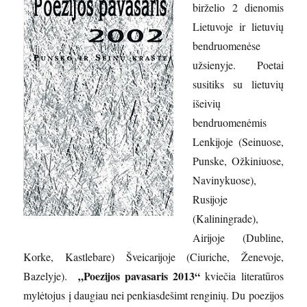
birželio 2 dienomis
Lietuvoje ir lietuvių
bendruomenėse
užsienyje. Poetai
susitiks su lietuvių
išeivių
bendruomenėmis
Lenkijoje (Seinuose,
Punske, Ožkiniuose,
Navinykuose),
Rusijoje
(Kaliningrade),
Airijoje (Dubline,
Korke, Kastlebare) Šveicarijoje (Ciuriche, Ženevoje,
„Poezijos pavasaris 2013“
Bazelyje).
kviečia literatūros
mylėtojus į daugiau nei penkiasdešimt renginių. Du poezijos