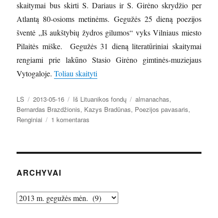
skaitymai bus skirti S. Dariaus ir S. Girėno skrydžio per
Atlantą 80-osioms metinėms. Gegužės 25 dieną poezijos
šventė „Iš aukštybių žydros gilumos“ vyks Vilniaus miesto
Pilaitės miške. Gegužės 31 dieną literatūriniai skaitymai
rengiami prie lakūno Stasio Girėno gimtinės-muziejaus
„Artėja Tarptautinis festivalis „Poezijo
Vytogaloje.
Toliau skaityti
Autorius
Paskelbta
Kategorijos
Žymos
LS
2013-05-16
Iš Lituanikos fondų
almanachas
,
Bernardas Brazdžionis
,
Kazys Bradūnas
,
Poezijos pavasaris
,
įraše
Renginiai
1 komentaras
Artėja
Tarptautinis
festivalis
„Poezijos
pavasaris
ARCHYVAI
2013“
Archyvai