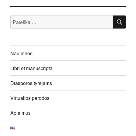
IEŠ
Ieškoti:
Naujienos
Libri et manuscripta
Diasporos tyrėjams
Virtualios parodos
Apie mus