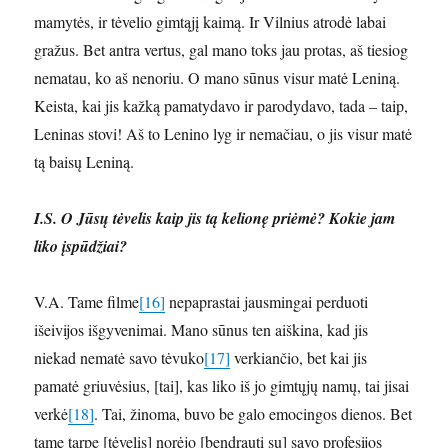
mamytės, ir tėvelio gimtąjį kaimą. Ir Vilnius atrodė labai
gražus. Bet antra vertus, gal mano toks jau protas, aš tiesiog
nematau, ko aš nenoriu. O mano sūnus visur matė Leniną.
Keista, kai jis kažką pamatydavo ir parodydavo, tada – taip,
Leninas stovi! Aš to Lenino lyg ir nemačiau, o jis visur matė
tą baisų Leniną.
I.S. O Jūsų tėvelis kaip jis tą kelionę priėmė? Kokie jam
liko įspūdžiai?
V.A. Tame filme
[16]
nepaprastai jausmingai perduoti
išeivijos išgyvenimai. Mano sūnus ten aiškina, kad jis
niekad nematė savo tėvuko
[17]
verkiančio, bet kai jis
pamatė griuvėsius, [tai], kas liko iš jo gimtųjų namų, tai jisai
verkė
[18]
. Tai, žinoma, buvo be galo emocingos dienos. Bet
tame tarpe [tėvelis] norėjo [bendrauti su] savo profesijos