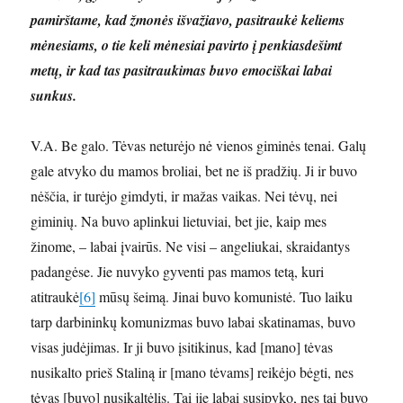
pamirštame, kad žmonės išvažiavo, pasitraukė keliems
mėnesiams, o tie keli mėnesiai pavirto į penkiasdešimt
metų, ir kad tas pasitraukimas buvo emociškai labai
sunkus.
V.A. Be galo. Tėvas neturėjo nė vienos giminės tenai. Galų
gale atvyko du mamos broliai, bet ne iš pradžių. Ji ir buvo
nėščia, ir turėjo gimdyti, ir mažas vaikas. Nei tėvų, nei
giminių. Na buvo aplinkui lietuviai, bet jie, kaip mes
žinome, – labai įvairūs. Ne visi – angeliukai, skraidantys
padangėse. Jie nuvyko gyventi pas mamos tetą, kuri
atitraukė
[6]
mūsų šeimą. Jinai buvo komunistė. Tuo laiku
tarp darbininkų komunizmas buvo labai skatinamas, buvo
visas judėjimas. Ir ji buvo įsitikinus, kad [mano] tėvas
nusikalto prieš Staliną ir [mano tėvams] reikėjo bėgti, nes
tėvas [buvo] nusikaltėlis. Tai jie labai susipyko, nes tai buvo