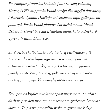
Po trumpos pirmosios kelionės į dar sovietų valdomą
Tėvynę (1987 m.) ponia Vijolė norėjo čia sugrįžti dar kartą.
Atkurtasis Vytauto Didžiojo universitetas tapo galimybe tai
padaryti. Ponia Vijolė planavo čia dirbti metus. Metai
išsitęsė ir šiemet bus jau trisdešimt metų, kaip pašnekovė
gyvena ir dirba Lietuvoje.
Su V. Arbas kalbėjomės apie jos tėvų pasitraukimą iš
Lietuvos, lietuviškumo ugdymą išeivijoje, ryšius su
artimaisiais sovietų okupuotoje Lietuvoje, ir, žinoma,
įspūdžius atvykus į Lietuvą, pokario išeivių ir jų vaikų
(ne)grįžimą į nepriklausomybę atkūrusią Tėvynę.
Žavi ponios Vijolės nuolatinės pastangos nors ir mažais
darbais prisidėti prie sąmoningesnės ir gražesnės Lietuvos
kūrimo. To ji savo pavyzdžiu moko ir gyvenimo kelyje