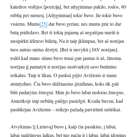
katedros vedėjos [poziciją], bet atlyginimas pakilo, rodos, 80
rublių per mėnesį. [Atlyginimai] tokie buvo. Jie tokie buvo
visiems. Mums
[25]
dar buvo geriau, nes mums prie to dar
butą pridėdavo. Bet iš tokių pajamų aš negalėjau nueiti ir
nusipirkti lėktuvo bilietą. Na ir taip įklimpau, bet aš norėjau
tuos antrus metus dėstyti. [Bet ir nuvykti į JAV norėjau],
todėl kad mano sūnus buvo tenai gan jaunas ir aš, žinoma,
norėjau jį pamatyti ir norėjau susitvarkyti savo buitinius
reikalus. Taip ir likau. O paskui grįžo Avižienis ir mane
atstatydino. Čia buvo didžiausias įžeidimas, koks tik gali
būti padarytas žmogui. Man jis buvo labai nedoras žmogus,
Amerikoje taip nebūtų galėjęs pasielgti. Kvaila buvau, kad
pasitikėjau Avižieniu – reikėjo pažadą patvirtinti raštiškai.
Atvykimas [į Lietuvą] buvo į, kaip čia pasakius, į labai,
labai sudėtingus laikus, bet tuo pačiu ir į labai, labai įdomius