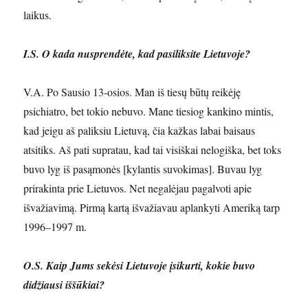
laikus.
I.S. O kada nusprendėte, kad pasiliksite Lietuvoje?
V.A. Po Sausio 13-osios. Man iš tiesų būtų reikėję
psichiatro, bet tokio nebuvo. Mane tiesiog kankino mintis,
kad jeigu aš paliksiu Lietuvą, čia kažkas labai baisaus
atsitiks. Aš pati supratau, kad tai visiškai nelogiška, bet toks
buvo lyg iš pasąmonės [kylantis suvokimas]. Buvau lyg
prirakinta prie Lietuvos. Net negalėjau pagalvoti apie
išvažiavimą. Pirmą kartą išvažiavau aplankyti Ameriką tarp
1996–1997 m.
O.S. Kaip Jums sekėsi Lietuvoje įsikurti, kokie buvo
didžiausi iššūkiai?