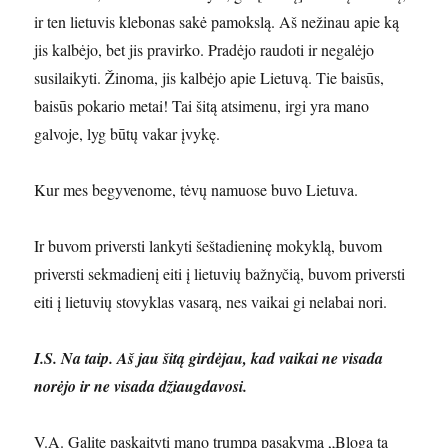
ir ten lietuvis klebonas sakė pamokslą. Aš nežinau apie ką
jis kalbėjo, bet jis pravirko. Pradėjo raudoti ir negalėjo
susilaikyti. Žinoma, jis kalbėjo apie Lietuvą. Tie baisūs,
baisūs pokario metai! Tai šitą atsimenu, irgi yra mano
galvoje, lyg būtų vakar įvykę.
Kur mes begyvenome, tėvų namuose buvo Lietuva.
Ir buvom priversti lankyti šeštadieninę mokyklą, buvom
priversti sekmadienį eiti į lietuvių bažnyčią, buvom priversti
eiti į lietuvių stovyklas vasarą, nes vaikai gi nelabai nori.
I.S. Na taip. Aš jau šitą girdėjau, kad vaikai ne visada
norėjo ir ne visada džiaugdavosi.
V.A. Galite paskaityti mano trumpą pasakymą „Bloga ta