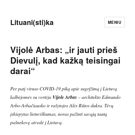
Lituani(sti)ka
MENIU
Vijolė Arbas: „ir jauti prieš
Dievulį, kad kažką teisingai
darai“
Per patį viruso COVID-19 piką apie sugrįžimą į Lietuvą
kalbėjomės su vertėja
Vijole Arbas
– architekto Edmundo
Arbo-Arbačiausko ir rašytojos Alės Rūtos dukra. Tėvų
įskiepytas lietuviškumas, noras pažinti savąją tautą
pašnekovę atvedė į Lietuvą.