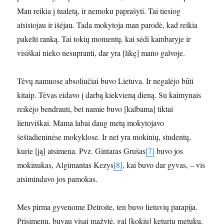
Man reikia į tualetą, ir nemoku paprašyti. Tai tiesiog
atsistojau ir išėjau. Tada mokytoja man parodė, kad reikia
pakelti ranką. Tai tokių momentų, kai sėdi kambaryje ir
visiškai nieko nesupranti, dar yra [likę] mano galvoje.
Tėvų namuose absoliučiai buvo Lietuva. Ir negalėjo būti
kitaip. Tėvas eidavo į darbą kiekvieną dieną. Su kaimynais
reikėjo bendrauti, bet namie buvo [kalbama] tiktai
lietuviškai. Mama labai daug metų mokytojavo
šeštadieninėse mokyklose. Ir net yra mokinių, studentų,
kurie [ją] atsimena. Pvz. Gintaras Grušas
[7]
buvo jos
mokinukas, Algimantas Kezys
[8]
, kai buvo dar gyvas, – vis
atsimindavo jos pamokas.
Mes pirma gyvenome Detroite, ten buvo lietuvių parapija.
Prisimenu, buvau visai mažytė, gal [kokių] keturių metukų,