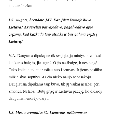
tapo architektu.
I.S. Augote, brendote JAV. Kas Jūsų šeimoje buvo
Lietuva? Ar tėveliai pasvajodavo, pagalvodavo apie
grįžimą, kad kažkada taip atsitiks ir bus galima grįžti į
Lietuvą?
V.A. Dauguma dipukų ne tik svajojo, jų mintys buvo, kad
kai karas baigsis, jie sugrįš. O jis nesibaigė, ir nesibaigė.
Teko keliauti toliau ir toliau nuo Lietuvos. Ir jiems pasiliko
milžiniškas sopulys. Aš čia nieko naujo nepasakoju.
Daugiausia dipukams taip buvo, tik jų vaikai nelabai geri
žmonės. Nelabai. Būtų grįžę ir Lietuvai padėję, ko didžioji
dauguma nenorėjo daryti.
I.S. Mes, gyvenantys čia Lietuvoje, nežinome ar