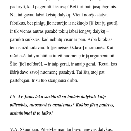
padaryti, kad pagerinti Lietuvą? Bet turi būti jūsų jėgomis.
Na, tai gavau labai keistų dalykų. Vieni norėjo statyti
fabrikus, bet pinigų jie neturėjo ir nežinojo [iš kur jų gauti].
Ir tik vienas antras pasakė tokių labai lengvų dalykų –
parinkti šiukšles, kad nebūtų visur ar pan. Arba kitokias
temas užduodavau. Ir [jie neišreikšdavo] nuomonės. Kai
rašai esė, tai yra būtina turėti nuomonę ir ją argumentuoti.
Šito [jie] ne[darė], – ir taip gerai, ir anaip gerai. [Retai, kas
išdrįsdavo savo] nuomonę pasakyti. Tai šitą tuoj pat
pastebėjau. Ir su tuo stengiausi dirbti.
I.S. Ar Jums teko susidurti su tokiais dalykais kaip
pilietybės, nuosavybės atstatymas? Kokios jūsų patirtys,
atsiminimai iš to laiko?
V.A. Skaudžiai. Pilietybė man tai buvo lengvas dalykas.