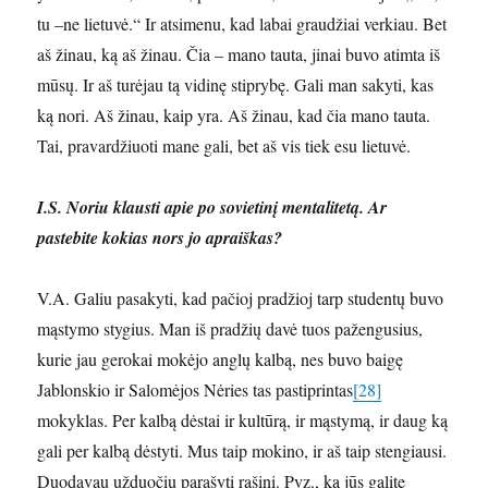
tu –ne lietuvė.“ Ir atsimenu, kad labai graudžiai verkiau. Bet
aš žinau, ką aš žinau. Čia – mano tauta, jinai buvo atimta iš
mūsų. Ir aš turėjau tą vidinę stiprybę. Gali man sakyti, kas
ką nori. Aš žinau, kaip yra. Aš žinau, kad čia mano tauta.
Tai, pravardžiuoti mane gali, bet aš vis tiek esu lietuvė.
I.S. Noriu klausti apie po sovietinį mentalitetą. Ar
pastebite kokias nors jo apraiškas?
V.A. Galiu pasakyti, kad pačioj pradžioj tarp studentų buvo
mąstymo stygius. Man iš pradžių davė tuos pažengusius,
kurie jau gerokai mokėjo anglų kalbą, nes buvo baigę
Jablonskio ir Salomėjos Nėries tas pastiprintas
[28]
mokyklas. Per kalbą dėstai ir kultūrą, ir mąstymą, ir daug ką
gali per kalbą dėstyti. Mus taip mokino, ir aš taip stengiausi.
Duodavau užduočių parašyti rašinį. Pvz., ką jūs galite