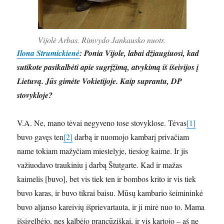
Vijolė Arbas. Rimvydo Jankausko nuotr.
Ilona Strumickienė
: Ponia Vijole, labai džiaugiuosi, kad
sutikote pasikalbėti apie sugrįžimą, atvykimą iš išeivijos į
Lietuvą. Jūs gimėte Vokietijoje. Kaip suprantu, DP
stovykloje?
V.A. Ne, mano tėvai negyveno tose stovyklose. Tėvas
[1]
buvo gavęs ten
[2]
darbą ir nuomojo kambarį privačiam
name tokiam mažyčiam miestelyje, tiesiog kaime. Ir jis
važiuodavo traukiniu į darbą Štutgarte. Kad ir mažas
kaimelis [buvo], bet vis tiek ten ir bombos krito ir vis tiek
buvo karas, ir buvo tikrai baisu. Mūsų kambario šeimininkė
buvo aljanso kareivių išprievartauta, ir ji mirė nuo to. Mama
išsigelbėjo, nes kalbėjo prancūziškai, ir vis kartojo – aš ne