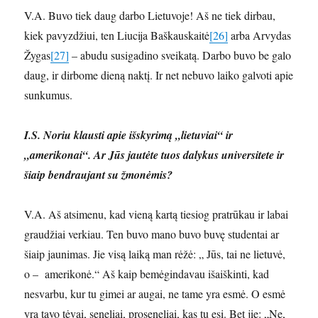
V.A. Buvo tiek daug darbo Lietuvoje! Aš ne tiek dirbau,
kiek pavyzdžiui, ten Liucija Baškauskaitė
[26]
arba Arvydas
Žygas
[27]
– abudu susigadino sveikatą. Darbo buvo be galo
daug, ir dirbome dieną naktį. Ir net nebuvo laiko galvoti apie
sunkumus.
I.S. Noriu klausti apie išskyrimą „lietuviai“ ir
„amerikonai“. Ar Jūs jautėte tuos dalykus universitete ir
šiaip bendraujant su žmonėmis?
V.A. Aš atsimenu, kad vieną kartą tiesiog pratrūkau ir labai
graudžiai verkiau. Ten buvo mano buvo buvę studentai ar
šiaip jaunimas. Jie visą laiką man rėžė: „ Jūs, tai ne lietuvė,
o – amerikonė.“ Aš kaip bemėgindavau išaiškinti, kad
nesvarbu, kur tu gimei ar augai, ne tame yra esmė. O esmė
yra tavo tėvai, seneliai, proseneliai, kas tu esi. Bet jie: „Ne,