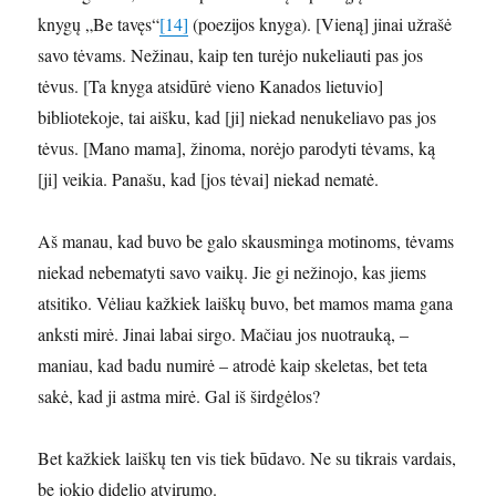
knygų „Be tavęs“
[14]
(poezijos knyga). [Vieną] jinai užrašė
savo tėvams. Nežinau, kaip ten turėjo nukeliauti pas jos
tėvus. [Ta knyga atsidūrė vieno Kanados lietuvio]
bibliotekoje, tai aišku, kad [ji] niekad nenukeliavo pas jos
tėvus. [Mano mama], žinoma, norėjo parodyti tėvams, ką
[ji] veikia. Panašu, kad [jos tėvai] niekad nematė.
Aš manau, kad buvo be galo skausminga motinoms, tėvams
niekad nebematyti savo vaikų. Jie gi nežinojo, kas jiems
atsitiko. Vėliau kažkiek laiškų buvo, bet mamos mama gana
anksti mirė. Jinai labai sirgo. Mačiau jos nuotrauką, –
maniau, kad badu numirė – atrodė kaip skeletas, bet teta
sakė, kad ji astma mirė. Gal iš širdgėlos?
Bet kažkiek laiškų ten vis tiek būdavo. Ne su tikrais vardais,
be jokio didelio atvirumo.