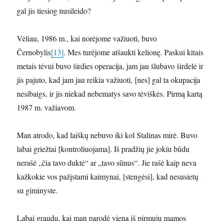
gal jis tiesiog nusileido?
Vėliau, 1986 m., kai norėjome važiuoti, buvo
Černobylis
[13]
. Mes turėjome atšaukti kelionę. Paskui kitais
metais tėvui buvo širdies operacija, jam jau šlubavo širdelė ir
jis pajuto, kad jam jau reikia važiuoti, [nes] gal ta okupacija
nesibaigs, ir jis niekad nebematys savo tėviškės. Pirmą kartą
1987 m. važiavom.
Man atrodo, kad laiškų nebuvo iki kol Stalinas mirė. Buvo
labai griežtai [kontroliuojama]. Iš pradžių jie jokiu būdu
nerašė „čia tavo duktė“ ar „tavo sūnus“. Jie rašė kaip neva
kažkokie vos pažįstami kaimynai, [stengėsi], kad nesusietų
su giminyste.
Labai graudu, kai man parodė vieną iš pirmųjų mamos