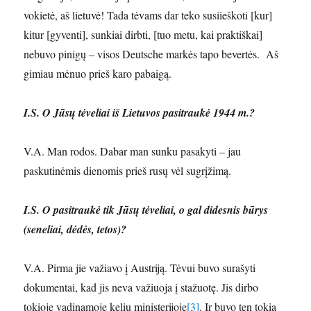
vokietė, aš lietuvė! Tada tėvams dar teko susiieškoti [kur]
kitur [gyventi], sunkiai dirbti, [tuo metu, kai praktiškai]
nebuvo pinigų – visos Deutsche markės tapo bevertės. Aš
gimiau mėnuo prieš karo pabaigą.
I.S. O Jūsų tėveliai iš Lietuvos pasitraukė 1944 m.?
V.A. Man rodos. Dabar man sunku pasakyti – jau
paskutinėmis dienomis prieš rusų vėl sugrįžimą.
I.S. O pasitraukė tik Jūsų tėveliai, o gal didesnis būrys
(seneliai, dėdės, tetos)?
V.A. Pirma jie važiavo į Austriją. Tėvui buvo surašyti
dokumentai, kad jis neva važiuoja į stažuotę. Jis dirbo
tokioje vadinamoje kelių ministerijoje
[3]
. Ir buvo ten tokia