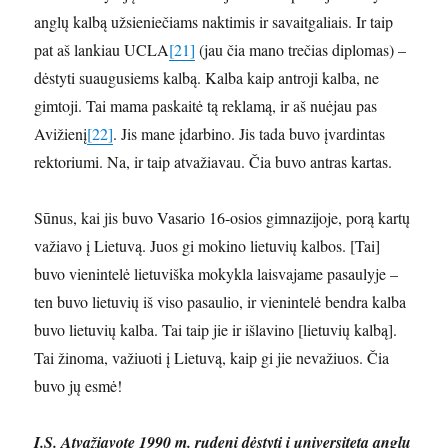
anglų kalbą užsieniečiams naktimis ir savaitgaliais. Ir taip
pat aš lankiau UCLA
[21]
(jau čia mano trečias diplomas) –
dėstyti suaugusiems kalbą. Kalba kaip antroji kalba, ne
gimtoji. Tai mama paskaitė tą reklamą, ir aš nuėjau pas
Avižienį
[22]
. Jis mane įdarbino. Jis tada buvo įvardintas
rektoriumi. Na, ir taip atvažiavau. Čia buvo antras kartas.
Sūnus, kai jis buvo Vasario 16-osios gimnazijoje, porą kartų
važiavo į Lietuvą. Juos gi mokino lietuvių kalbos. [Tai]
buvo vienintelė lietuviška mokykla laisvajame pasaulyje –
ten buvo lietuvių iš viso pasaulio, ir vienintelė bendra kalba
buvo lietuvių kalba. Tai taip jie ir išlavino [lietuvių kalbą].
Tai žinoma, važiuoti į Lietuvą, kaip gi jie nevažiuos. Čia
buvo jų esmė!
I.S. Atvažiavote 1990 m. rudenį dėstyti į universitetą anglų