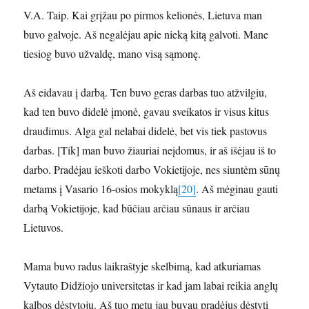
V.A. Taip. Kai grįžau po pirmos kelionės, Lietuva man
buvo galvoje. Aš negalėjau apie nieką kitą galvoti. Mane
tiesiog buvo užvaldę, mano visą sąmonę.
Aš eidavau į darbą. Ten buvo geras darbas tuo atžvilgiu,
kad ten buvo didelė įmonė, gavau sveikatos ir visus kitus
draudimus. Alga gal nelabai didelė, bet vis tiek pastovus
darbas. [Tik] man buvo žiauriai neįdomus, ir aš išėjau iš to
darbo. Pradėjau ieškoti darbo Vokietijoje, nes siuntėm sūnų
metams į Vasario 16-osios mokyklą
[20]
. Aš mėginau gauti
darbą Vokietijoje, kad būčiau arčiau sūnaus ir arčiau
Lietuvos.
Mama buvo radus laikraštyje skelbimą, kad atkuriamas
Vytauto Didžiojo universitetas ir kad jam labai reikia anglų
kalbos dėstytojų. Aš tuo metu jau buvau pradėjus dėstyti