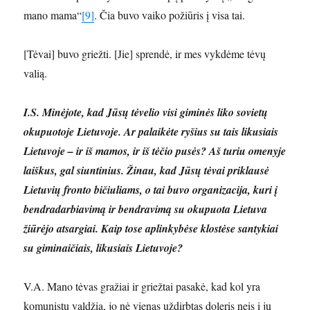
mano mama“
[9]
. Čia buvo vaiko požiūris į visa tai.
[Tėvai] buvo griežti. [Jie] sprendė, ir mes vykdėme tėvų
valią.
I.S. Minėjote, kad Jūsų tėvelio visi giminės liko sovietų
okupuotoje Lietuvoje. Ar palaikėte ryšius su tais likusiais
Lietuvoje – ir iš mamos, ir iš tėčio pusės? Aš turiu omenyje
laiškus, gal siuntinius. Žinau, kad Jūsų tėvai priklausė
Lietuvių fronto bičiuliams, o tai buvo organizacija, kuri į
bendradarbiavimą ir bendravimą su okupuota Lietuva
žiūrėjo atsargiai. Kaip tose aplinkybėse klostėse santykiai
su giminaičiais, likusiais Lietuvoje?
V.A. Mano tėvas gražiai ir griežtai pasakė, kad kol yra
komunistų valdžia, jo nė vienas uždirbtas doleris neis į jų