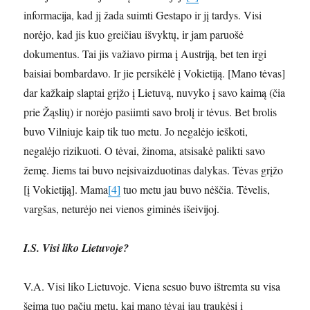
informacija, kad jį žada suimti Gestapo ir jį tardys. Visi
norėjo, kad jis kuo greičiau išvyktų, ir jam paruošė
dokumentus. Tai jis važiavo pirma į Austriją, bet ten irgi
baisiai bombardavo. Ir jie persikėlė į Vokietiją. [Mano tėvas]
dar kažkaip slaptai grįžo į Lietuvą, nuvyko į savo kaimą (čia
prie Žąslių) ir norėjo pasiimti savo brolį ir tėvus. Bet brolis
buvo Vilniuje kaip tik tuo metu. Jo negalėjo ieškoti,
negalėjo rizikuoti. O tėvai, žinoma, atsisakė palikti savo
žemę. Jiems tai buvo neįsivaizduotinas dalykas. Tėvas grįžo
[į Vokietiją]. Mama
[4]
tuo metu jau buvo nėščia. Tėvelis,
vargšas, neturėjo nei vienos giminės išeivijoj.
I.S. Visi liko Lietuvoje?
V.A. Visi liko Lietuvoje. Viena sesuo buvo ištremta su visa
šeima tuo pačiu metu, kai mano tėvai jau traukėsi į