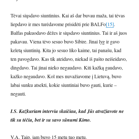
Tėvai siųsdavo siuntinius. Kai aš dar buvau maža, tai tėvas
liepdavo ir mes turėdavome prisidėti prie BALFo
[15]
.
Balfas pakuodavo dėžes ir siųsdavo siuntinius. Tai ir aš juos
pakavau. Viena tėvo sesuo buvo Sibire. Jinai lyg ir gavo
keletą siuntinių. Kita jo sesuo liko kaime, tai panašu, kad
ten pavogdavo. Kas tik ateidavo, niekad iš pašto neišeidavo,
dingdavo. Tai jinai nieko negaudavo. Kiti kažką gaudavo,
kažko negaudavo. Kol mes nuvažiavome į Lietuvą, buvo
labai sunku atsekti, kokie siuntiniai buvo gauti, kurie –
negauti.
I.S. Kažkuriam interviu skaičiau, kad Jūs atvažiavote ne
tik su tėčiu, bet ir su savo sūnumi Kimo.
V.A. Taip, jam buvo 15 metų tuo metu.