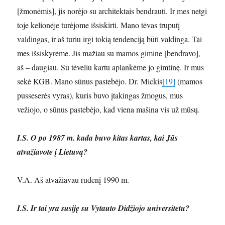
[žmonėmis], jis norėjo su architektais bendrauti. Ir mes netgi
toje kelionėje turėjome išsiskirti. Mano tėvas truputį
valdingas, ir aš turiu irgi tokią tendenciją būti valdinga. Tai
mes išsiskyrėme. Jis mažiau su mamos gimine [bendravo],
aš – daugiau. Su tėveliu kartu aplankėme jo gimtinę. Ir mus
sekė KGB. Mano sūnus pastebėjo. Dr. Mickis
[19]
(mamos
pusseserės vyras), kuris buvo įtakingas žmogus, mus
vežiojo, o sūnus pastebėjo, kad viena mašina vis už mūsų.
I.S. O po 1987 m. kada buvo kitas kartas, kai Jūs
atvažiavote į Lietuvą?
V.A. Aš atvažiavau rudenį 1990 m.
I.S. Ir tai yra susiję su Vytauto Didžiojo universitetu?