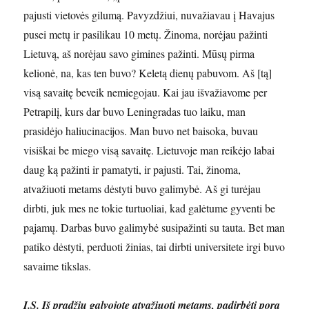
pajusti vietovės gilumą. Pavyzdžiui, nuvažiavau į Havajus
pusei metų ir pasilikau 10 metų. Žinoma, norėjau pažinti
Lietuvą, aš norėjau savo gimines pažinti. Mūsų pirma
kelionė, na, kas ten buvo? Keletą dienų pabuvom. Aš [tą]
visą savaitę beveik nemiegojau. Kai jau išvažiavome per
Petrapilį, kurs dar buvo Leningradas tuo laiku, man
prasidėjo haliucinacijos. Man buvo net baisoka, buvau
visiškai be miego visą savaitę. Lietuvoje man reikėjo labai
daug ką pažinti ir pamatyti, ir pajusti. Tai, žinoma,
atvažiuoti metams dėstyti buvo galimybė. Aš gi turėjau
dirbti, juk mes ne tokie turtuoliai, kad galėtume gyventi be
pajamų. Darbas buvo galimybė susipažinti su tauta. Bet man
patiko dėstyti, perduoti žinias, tai dirbti universitete irgi buvo
savaime tikslas.
I.S. Iš pradžių galvojote atvažiuoti metams, padirbėti porą