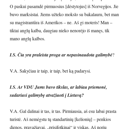
O paskui pasamdė pirmuosius [dėstytojus] iš Norvegijos. Jie
buvo marksistai. Jiems užteko mokslo su bakalauru, bet man
su magistrantūra iš Amerikos – ne. Aš gi moteris! Man –
tiktai anglų kalba, daugiau nieko nenorėjo iš manęs, tik
mano anglų kalbos.
I.S. Čia yra praleista proga ar nepasinaudota galimybė
?
V.A. Sakyčiau ir taip, ir taip, bet ką padarysi.
I.S. Ar VDU Jums buvo tikslas, ar labiau priemonė,
sudariusi galimybę atvažiuoti į Lietuvą?
V.A. Gal dalinai ir tas, ir tas. Pirmiausia, aš esu labai prasta
turistė. Aš nemėgstu tų standartinių [kelionių] – penkios
dienos, pravažiavai, „prisifotkinai“ ir viskas. Aš noriu