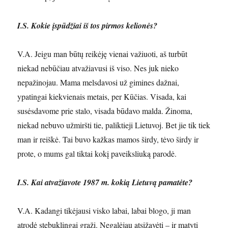
I.S. Kokie įspūdžiai iš tos pirmos kelionės?
V.A. Jeigu man būtų reikėję vienai važiuoti, aš turbūt
niekad nebūčiau atvažiavusi iš viso. Nes juk nieko
nepažinojau. Mama melsdavosi už gimines dažnai,
ypatingai kiekvienais metais, per Kūčias. Visada, kai
susėsdavome prie stalo, visada būdavo malda. Žinoma,
niekad nebuvo užmiršti tie, paliktieji Lietuvoj. Bet jie tik tiek
man ir reiškė. Tai buvo kažkas mamos širdy, tėvo širdy ir
prote, o mums gal tiktai kokį paveiksliuką parodė.
I.S. Kai atvažiavote 1987 m. kokią Lietuvą pamatėte?
V.A. Kadangi tikėjausi visko labai, labai blogo, ji man
atrodė stebuklingai graži. Negalėjau atsižavėti – ir matyti