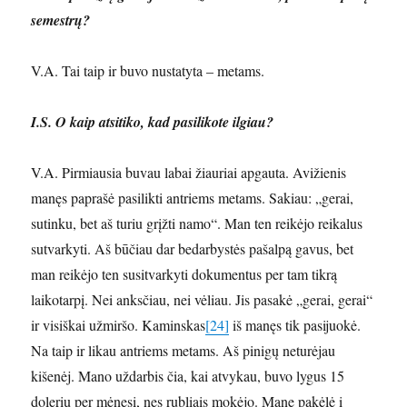
semestrų?
V.A. Tai taip ir buvo nustatyta – metams.
I.S. O kaip atsitiko, kad pasilikote ilgiau?
V.A. Pirmiausia buvau labai žiauriai apgauta. Avižienis
manęs paprašė pasilikti antriems metams. Sakiau: „gerai,
sutinku, bet aš turiu grįžti namo“. Man ten reikėjo reikalus
sutvarkyti. Aš būčiau dar bedarbystės pašalpą gavus, bet
man reikėjo ten susitvarkyti dokumentus per tam tikrą
laikotarpį. Nei anksčiau, nei vėliau. Jis pasakė „gerai, gerai“
ir visiškai užmiršo. Kaminskas
[24]
iš manęs tik pasijuokė.
Na taip ir likau antriems metams. Aš pinigų neturėjau
kišenėj. Mano uždarbis čia, kai atvykau, buvo lygus 15
dolerių per mėnesį, nes rubliais mokėjo. Mane pakėlė į