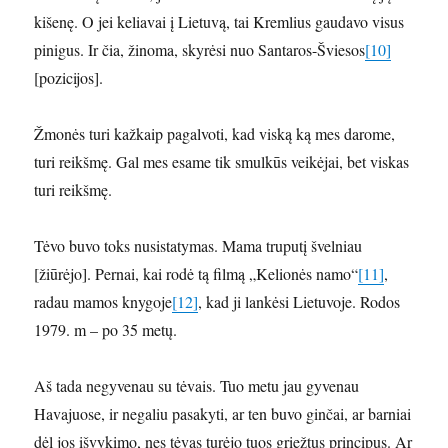
kišenę. O jei keliavai į Lietuvą, tai Kremlius gaudavo visus
pinigus. Ir čia, žinoma, skyrėsi nuo Santaros-Šviesos
[10]
[pozicijos].
Žmonės turi kažkaip pagalvoti, kad viską ką mes darome,
turi reikšmę. Gal mes esame tik smulkūs veikėjai, bet viskas
turi reikšmę.
Tėvo buvo toks nusistatymas. Mama truputį švelniau
[žiūrėjo]. Pernai, kai rodė tą filmą „Kelionės namo“
[11]
,
radau mamos knygoje
[12]
, kad ji lankėsi Lietuvoje. Rodos
1979. m – po 35 metų.
Aš tada negyvenau su tėvais. Tuo metu jau gyvenau
Havajuose, ir negaliu pasakyti, ar ten buvo ginčai, ar barniai
dėl jos išvykimo, nes tėvas turėjo tuos griežtus principus. Ar