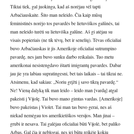
Tiktai tiek, gal juokinga, kad aš norėjau vėl tapti
Arbačiauskaite. Šito man neleido. Čia kaip mūsų
feministinės norėjo tos pavardės be lietuviškos galūnės, tai
man neleido turėti su lietuviška galūne. Aš gi atėjau su
visais popieriais (ne tik tėvų, bet ir senelių). Tėvas oficialiai
buvo Arbačiauskas ir jis Amerikoje oficialiai sutrumpino
pavardę, nes jam buvo sunku darbo reikalais. Tuo metu
amerikonai nesistengdavo ištarti imigrantų pavardes. Dabar
jau jie yra labiau supratingesni, bet tais laikais – tai tikrai ne.
Atsimenu, kad sakiau: „Noriu grįžti į savo tikrą pavardę.“
Ne! Vieną dalyką tik man leido – leido man [vardą] atgal
pakeisti į Vijolę. Tai buvo mano gimtas vardas. [Amerikoje]
buvo pakeistas į Violet. Tai man tas buvo gerai, nes aš
niekad nemėgau tos amerikietiškos versijos. Man jinai –
grubi ir nesava. Tai galėjau oficialiai būti Vijolė, bet paliko
Arbas. Gal čia ir neblogai, nes jei būtų reikėję kokių