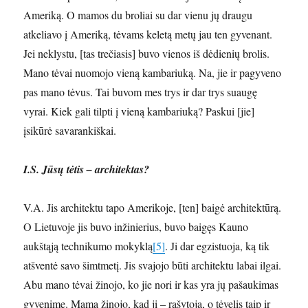
Ameriką. O mamos du broliai su dar vienu jų draugu
atkeliavo į Ameriką, tėvams keletą metų jau ten gyvenant.
Jei neklystu, [tas trečiasis] buvo vienos iš dėdienių brolis.
Mano tėvai nuomojo vieną kambariuką. Na, jie ir pagyveno
pas mano tėvus. Tai buvom mes trys ir dar trys suaugę
vyrai. Kiek gali tilpti į vieną kambariuką? Paskui [jie]
įsikūrė savarankiškai.
I.S. Jūsų tėtis – architektas?
V.A. Jis architektu tapo Amerikoje, [ten] baigė architektūrą.
O Lietuvoje jis buvo inžinierius, buvo baigęs Kauno
aukštąją technikumo mokyklą
[5]
. Ji dar egzistuoja, ką tik
atšventė savo šimtmetį. Jis svajojo būti architektu labai ilgai.
Abu mano tėvai žinojo, ko jie nori ir kas yra jų pašaukimas
gyvenime. Mama žinojo, kad ji – rašytoja, o tėvelis taip ir