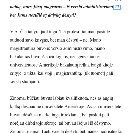
kalbą, nors Jūsų magistras – iš verslo administravimo
[23]
,
bet Jums nesiūlė tą dalyką dėstyti?
V.A. Čia tai yra juokinga. Tie profesoriai man pasiūlė
atiduoti savo knygas, bet man dėstyti – ne. Mano
magistrantūra buvo iš verslo administravimo, mano
bakalauras buvo iš sociologijos, nes geresniuose
universitetuose Amerikoje bakalaurą reikia baigti kitoje
srityje, o tiktai kai stoji į magistrantūrą, [tik tuomet] gali
verslą studijuoti.
Žinoma, būčiau buvus labiau kvalifikuota, nes aš anglų
kalbą dėsčiau ne universitete Amerikoje. Aš jau universitete
buvau dėsčiusi marketingą ir reklamą, bet paskui pati
norėjau dirbti toje sferoje, tai buvau išėjusi iš dėstymo.
Žinoma, maniau Lietuvoje tą dėstyti, bet manęs neprisileido.