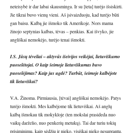
neteisybė ir dar labai skausminga. Ir su [teta] turėjo išsiskirti.
Jie tikrai buvo vienų vieni. Aš įsivaizduoju, kad turėjo būti
gan baisu. Kalbą jie išmoko tik Amerikoje. Nors mama
žinojo septynias kalbas, tėvas – penkias. Kai išvyko, jie
angliškai nemokėjo, turėjo tenai išmokti.
I.S. Jūsų tėveliai – aktyvūs išeivijos veikėjai, lietuviškumo
puoselėtojai. O kaip šeimoje lietuviškumas buvo
puoselėjimas? Kaip jus ugdė? Turbūt, šeimoje kalbėjote
tik lietuviškai?
V.A. Žinoma. Pirmiausia, [tėvai] angliškai nemokėjo. Patys
turėjo išmokti. Mes kalbėjome tik lietuviškai. Aš anglų
kalbą išmokau tik mokykloje (ten mokslai prasideda nuo
vaikų darželio, nuo penkerių metukų). Tai dar turiu tokių
prisiminimų, kaip sėdžiu ir nieko, visiškai nieko nesuprantu.