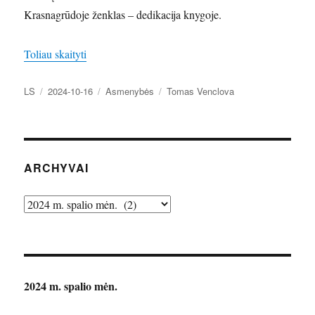
Krasnagrūdoje ženklas – dedikacija knygoje.
„Naujos poeto Tomo Venclovos dovanos”
Toliau skaityti
Autorius
Paskelbta
Kategorijos
Žymos
LS
2024-10-16
Asmenybės
Tomas Venclova
ARCHYVAI
Archyvai
2024 m. spalio mėn.