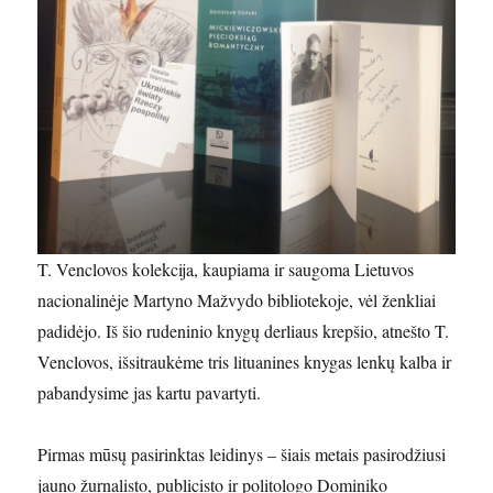
T. Venclovos kolekcija, kaupiama ir saugoma Lietuvos
nacionalinėje Martyno Mažvydo bibliotekoje, vėl ženkliai
padidėjo. Iš šio rudeninio knygų derliaus krepšio, atnešto T.
Venclovos, išsitraukėme tris lituanines knygas lenkų kalba ir
pabandysime jas kartu pavartyti.
Pirmas mūsų pasirinktas leidinys – šiais metais pasirodžiusi
jauno žurnalisto, publicisto ir politologo Dominiko