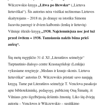
„Litwa po litewsku“
Wilczewskio knyga
(„Lietuva
lietuviškai“). Šis autorius nėra visiškai nežinomas Lietuvos
skaitytojams – 2018 m. jis drauge su istoriku Simonu
Jazavita parengė ir dviem kalbomis (lenkų ir lietuvių)
„1938. Najciemniejsza noc jest tuż
Vilniuje išleido knygą
przed świtem = 1938. Tamsiausia naktis būna prieš
aušrą“.
Šių metų rugpjūčio 31 d. XI „Literatūros seimelyje“
Tarptautinio dialogo centre Krasnagrūdoje (Lenkija)
vykusiame renginyje „Medaus ir kraujo skonis. Lietuva
lietuviškai“ autorius D. Wilczewskis pristatė savo naująją
knygą. Tame pat Literatūros seimelyje T. Venclova pasakojo
apie bibliotekininkę, pedagogę, publicistę Oną Šimaitę, iš
Vilniaus geto išgelbėjusią dešimtis žmonių. Liko šių dviejų
autorių – Venclovos ir Wilczewskio – susitikimo