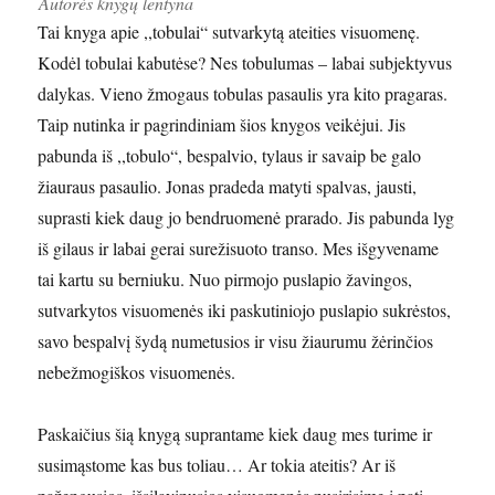
Autorės knygų lentyna
Tai knyga apie ,,tobulai“ sutvarkytą ateities visuomenę.
Kodėl tobulai kabutėse? Nes tobulumas – labai subjektyvus
dalykas. Vieno žmogaus tobulas pasaulis yra kito pragaras.
Taip nutinka ir pagrindiniam šios knygos veikėjui. Jis
pabunda iš ,,tobulo“, bespalvio, tylaus ir savaip be galo
žiauraus pasaulio. Jonas pradeda matyti spalvas, jausti,
suprasti kiek daug jo bendruomenė prarado. Jis pabunda lyg
iš gilaus ir labai gerai surežisuoto transo. Mes išgyvename
tai kartu su berniuku. Nuo pirmojo puslapio žavingos,
sutvarkytos visuomenės iki paskutiniojo puslapio sukrėstos,
savo bespalvį šydą numetusios ir visu žiaurumu žėrinčios
nebežmogiškos visuomenės.
Paskaičius šią knygą suprantame kiek daug mes turime ir
susimąstome kas bus toliau… Ar tokia ateitis? Ar iš