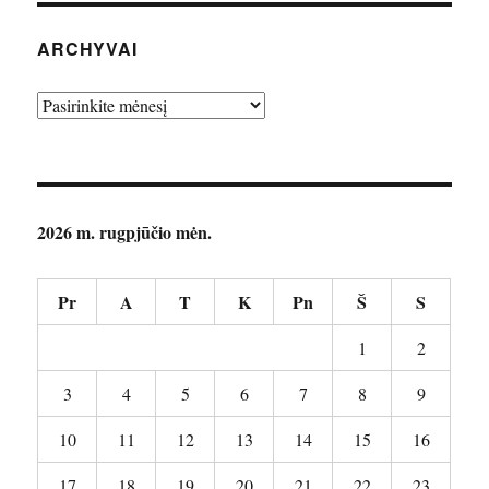
M.):
Lois
ARCHYVAI
Lowry
knygos
Archyvai
„Siuntėjas“
anotacija
2026 m. rugpjūčio mėn.
Pr
A
T
K
Pn
Š
S
1
2
3
4
5
6
7
8
9
10
11
12
13
14
15
16
17
18
19
20
21
22
23