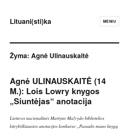
Lituani(sti)ka
MENIU
Žyma:
Agnė Ulinauskaitė
Agnė ULINAUSKAITĖ (14
M.): Lois Lowry knygos
„Siuntėjas“ anotacija
Lietuvos nacionalinės Martyno Mažvydo bibliotekos
kūrybiškiausios anotacijos konkurso „Pasaulis mano knygų