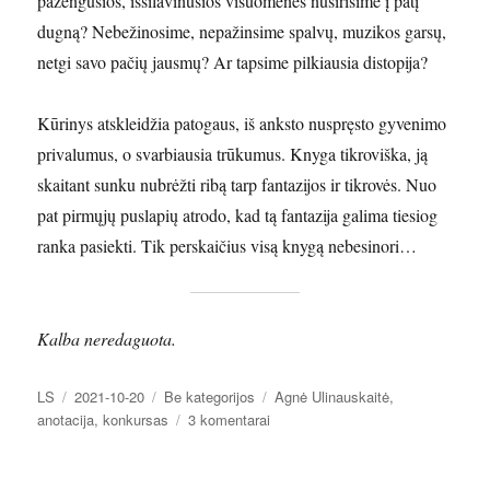
pažengusios, išsilavinusios visuomenės nusirisime į patį
dugną? Nebežinosime, nepažinsime spalvų, muzikos garsų,
netgi savo pačių jausmų? Ar tapsime pilkiausia distopija?
Kūrinys atskleidžia patogaus, iš anksto nuspręsto gyvenimo
privalumus, o svarbiausia trūkumus. Knyga tikroviška, ją
skaitant sunku nubrėžti ribą tarp fantazijos ir tikrovės. Nuo
pat pirmųjų puslapių atrodo, kad tą fantazija galima tiesiog
ranka pasiekti. Tik perskaičius visą knygą nebesinori…
Kalba neredaguota.
Autorius
Paskelbta
Kategorijos
Žymos
LS
2021-10-20
Be kategorijos
Agnė Ulinauskaitė
,
įraše
anotacija
,
konkursas
3 komentarai
Agnė
ULINAUSKAITĖ
(14