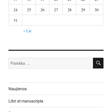
24
25
26
27
28
29
30
31
« Lie
IEŠ
Ieškoti:
Naujienos
Libri et manuscripta