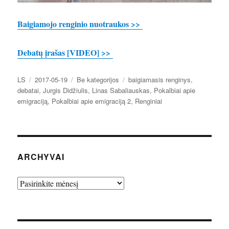
Baigiamojo renginio nuotraukos >>
Debatų įrašas [VIDEO] >>
Autorius
Paskelbta
Kategorijos
Žymos
LS
2017-05-19
Be kategorijos
baigiamasis renginys
,
debatai
,
Jurgis Didžiulis
,
Linas Sabaliauskas
,
Pokalbiai apie
emigraciją
,
Pokalbiai apie emigraciją 2
,
Renginiai
ARCHYVAI
Archyvai