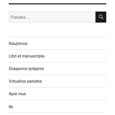
IEŠ
Ieškoti:
Naujienos
Libri et manuscripta
Diasporos tyrėjams
Virtualios parodos
Apie mus