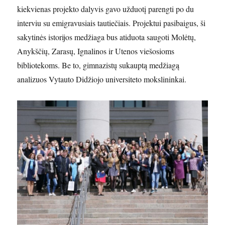
kiekvienas projekto dalyvis gavo užduotį parengti po du
interviu su emigravusiais tautiečiais. Projektui pasibaigus, ši
sakytinės istorijos medžiaga bus atiduota saugoti Molėtų,
Anykščių, Zarasų, Ignalinos ir Utenos viešosioms
bibliotekoms. Be to, gimnazistų sukauptą medžiagą
analizuos Vytauto Didžiojo universiteto mokslininkai.