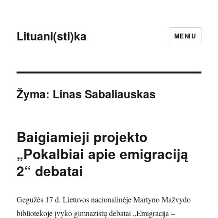
Lituani(sti)ka
MENIU
Žyma:
Linas Sabaliauskas
Baigiamieji projekto
„Pokalbiai apie emigraciją
2“ debatai
Gegužės 17 d. Lietuvos nacionalinėje Martyno Mažvydo
bibliotekoje įvyko gimnazistų debatai „Emigracija –