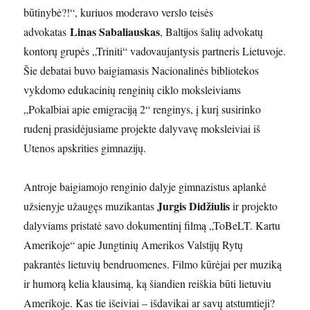
būtinybė?!“, kuriuos moderavo verslo teisės
Linas Sabaliauskas
advokatas
, Baltijos šalių advokatų
kontorų grupės „Triniti“ vadovaujantysis partneris Lietuvoje.
Šie debatai buvo baigiamasis Nacionalinės bibliotekos
vykdomo edukacinių renginių ciklo moksleiviams
„Pokalbiai apie emigraciją 2“ renginys, į kurį susirinko
rudenį prasidėjusiame projekte dalyvavę moksleiviai iš
Utenos apskrities gimnazijų.
Antroje baigiamojo renginio dalyje gimnazistus aplankė
Jurgis Didžiulis
užsienyje užaugęs muzikantas
ir projekto
dalyviams pristatė savo dokumentinį filmą „ToBeLT. Kartu
Amerikoje“ apie Jungtinių Amerikos Valstijų Rytų
pakrantės lietuvių bendruomenes. Filmo kūrėjai per muziką
ir humorą kelia klausimą, ką šiandien reiškia būti lietuviu
Amerikoje. Kas tie išeiviai – išdavikai ar savų atstumtieji?