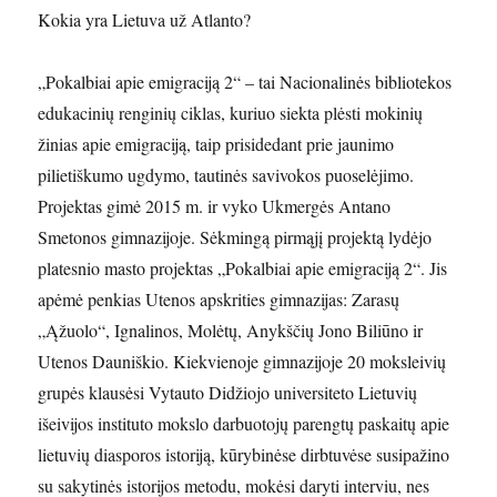
Kokia yra Lietuva už Atlanto?
„Pokalbiai apie emigraciją 2“ – tai Nacionalinės bibliotekos
edukacinių renginių ciklas, kuriuo siekta plėsti mokinių
žinias apie emigraciją, taip prisidedant prie jaunimo
pilietiškumo ugdymo, tautinės savivokos puoselėjimo.
Projektas gimė 2015 m. ir vyko Ukmergės Antano
Smetonos gimnazijoje. Sėkmingą pirmąjį projektą lydėjo
platesnio masto projektas „Pokalbiai apie emigraciją 2“. Jis
apėmė penkias Utenos apskrities gimnazijas: Zarasų
„Ąžuolo“, Ignalinos, Molėtų, Anykščių Jono Biliūno ir
Utenos Dauniškio. Kiekvienoje gimnazijoje 20 moksleivių
grupės klausėsi Vytauto Didžiojo universiteto Lietuvių
išeivijos instituto mokslo darbuotojų parengtų paskaitų apie
lietuvių diasporos istoriją, kūrybinėse dirbtuvėse susipažino
su sakytinės istorijos metodu, mokėsi daryti interviu, nes