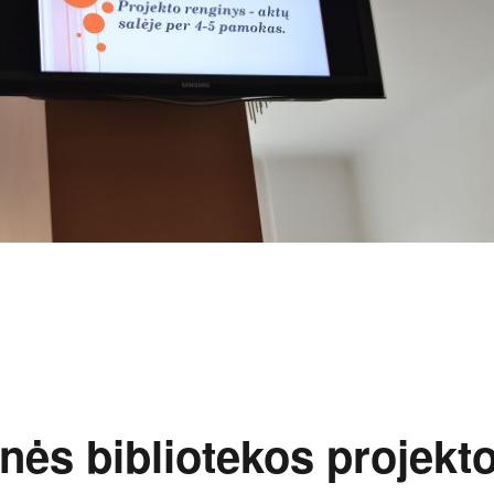
a baigiamieji projekto „Pokalbiai apie emigraciją 2“ debatai Nacionalinė
nės bibliotekos projekt