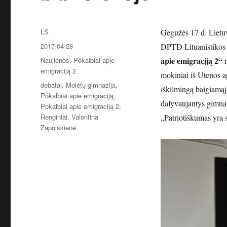
Autorius
LS
Gegužės 17 d. Lietu
Paskelbta
2017-04-28
DPTD Lituanistikos 
Kategorijos
apie emigraciją 2“
Naujienos
,
Pokalbiai apie
r
emigraciją 2
mokiniai iš Utenos a
Žymos
debatai
,
Molėtų gimnazija
,
iškilmingą baigiamąjį
Pokalbiai apie emigraciją
,
dalyvaujantys gimnaz
Pokalbiai apie emigraciją 2
,
Renginiai
,
Valentina
„Patriotiškumas yra s
Zapolskienė