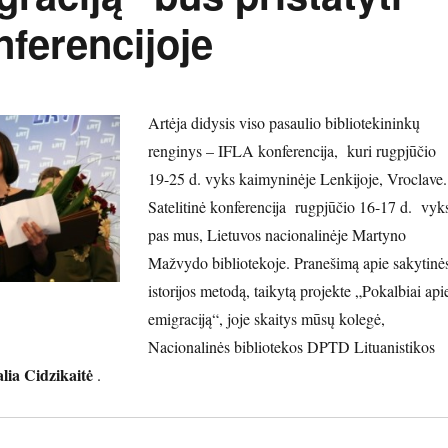
nferencijoje
Artėja didysis viso pasaulio bibliotekininkų
renginys – IFLA konferencija, kuri rugpjūčio
19-25 d. vyks kaimyninėje Lenkijoje, Vroclave.
Satelitinė konferencija rugpjūčio 16-17 d. vyk
pas mus, Lietuvos nacionalinėje Martyno
Mažvydo bibliotekoje. Pranešimą apie sakytinė
istorijos metodą, taikytą projekte „Pokalbiai api
emigraciją“, joje skaitys mūsų kolegė,
Nacionalinės bibliotekos DPTD Lituanistikos
lia Cidzikaitė
.