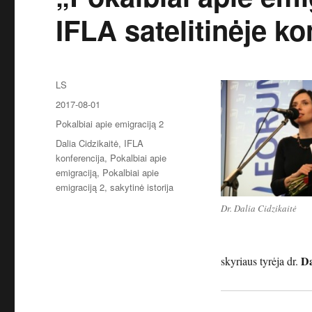
IFLA satelitinėje ko
Autorius
LS
Paskelbta
2017-08-01
Kategorijos
Pokalbiai apie emigraciją 2
Žymos
Dalia Cidzikaitė
,
IFLA
konferencija
,
Pokalbiai apie
emigraciją
,
Pokalbiai apie
emigraciją 2
,
sakytinė istorija
Dr. Dalia Cidzikaitė
Da
skyriaus tyrėja dr.