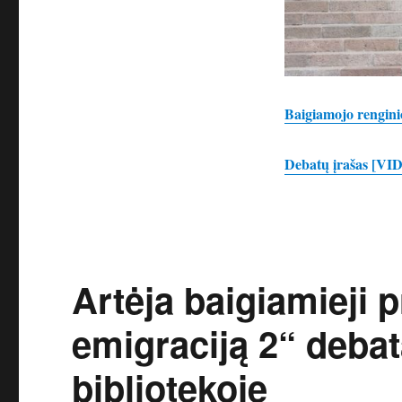
Baigiamojo rengin
Debatų įrašas [V
Artėja baigiamieji 
emigraciją 2“ debat
bibliotekoje