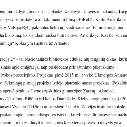
Jurg
renginio dalyje gimnazistus aplankė užsienyje užaugęs muzikantas
o dalyviams pristatė savo dokumentinį filmą „ToBeLT. Kartu Amerikoje
kos Valstijų Rytų pakrantės lietuvių bendruomenes. Filmo kūrėjai per
a klausimą, ką šiandien reiškia būti lietuviu Amerikoje. Kas tie išeiviai
stumtieji? Kokia yra Lietuva už Atlanto?
aciją 2“ – tai Nacionalinės bibliotekos edukacinių renginių ciklas, kuri
 žinias apie emigraciją, taip prisidedant prie jaunimo pilietiškumo
vivokos puoselėjimo. Projektas gimė 2015 m. ir vyko Ukmergės Antan
. Sėkmingą pirmąjį projektą lydėjo platesnio masto projektas „Pokalbi
Jis apėmė penkias Utenos apskrities gimnazijas: Zarasų „Ąžuolo“,
Anykščių Jono Biliūno ir Utenos Dauniškio. Kiekvienoje gimnazijoje 20
usėsi Vytauto Didžiojo universiteto Lietuvių išeivijos instituto mokslo
askaitų apie lietuvių diasporos istoriją, kūrybinėse dirbtuvėse susipaži
s metodu, mokėsi daryti interviu, nes kiekvienas projekto dalyvis gavo