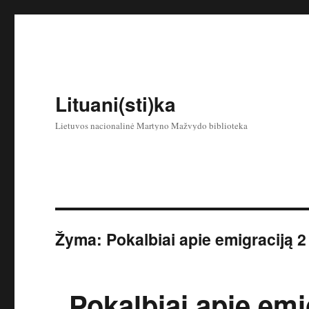
Lituani(sti)ka
Lietuvos nacionalinė Martyno Mažvydo biblioteka
Žyma:
Pokalbiai apie emigraciją 2
„Pokalbiai apie emig