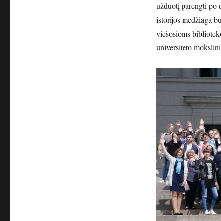
užduotį parengti po d
istorijos medžiaga b
viešosioms bibliote
universiteto mokslini