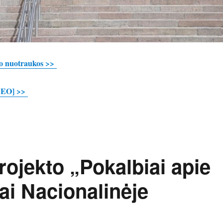
io nuotraukos >>
IDEO] >>
projekto „Pokalbiai apie
ai Nacionalinėje