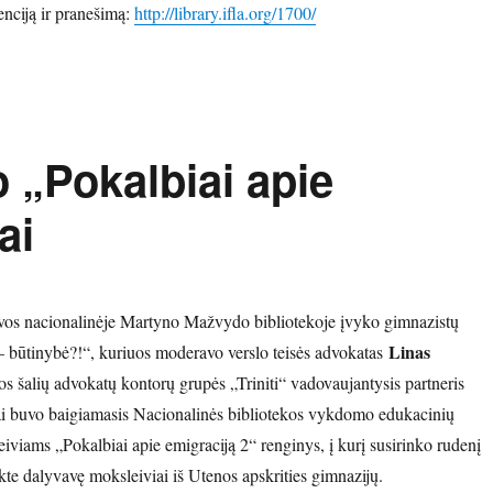
nciją ir pranešimą:
http://library.ifla.org/1700/
o „Pokalbiai apie
ai
vos nacionalinėje Martyno Mažvydo bibliotekoje įvyko gimnazistų
Linas
– būtinybė?!“, kuriuos moderavo verslo teisės advokatas
jos šalių advokatų kontorų grupės „Triniti“ vadovaujantysis partneris
ai buvo baigiamasis Nacionalinės bibliotekos vykdomo edukacinių
iviams „Pokalbiai apie emigraciją 2“ renginys, į kurį susirinko rudenį
kte dalyvavę moksleiviai iš Utenos apskrities gimnazijų.