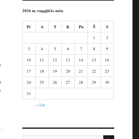
2026 m. rugpjūčio mėn.
Pr
A
T
K
Pn
Š
S
1
2
3
4
5
6
7
8
9
10
11
12
13
14
15
16
s
17
18
19
20
21
22
23
s
24
25
26
27
28
29
30
e
31
« Lie
IEŠKOTI
Ieškoti: