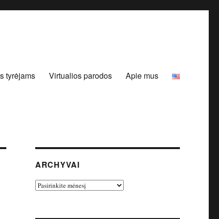
s tyrėjams
Virtualios parodos
Apie mus
ARCHYVAI
Archyvai