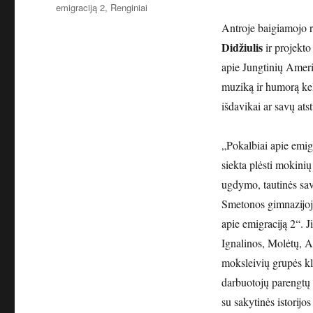
emigraciją 2
,
Renginiai
Antroje baigiamojo 
Didžiulis
ir projekt
apie Jungtinių Ameri
muziką ir humorą keli
išdavikai ar savų at
„Pokalbiai apie emigr
siekta plėsti mokinių
ugdymo, tautinės sa
Smetonos gimnazijoje
apie emigraciją 2“. 
Ignalinos, Molėtų, 
moksleivių grupės kla
darbuotojų parengtų p
su sakytinės istorijo