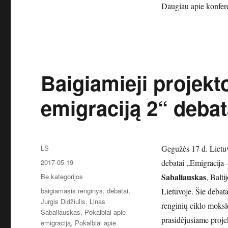
Daugiau apie konfere
Baigiamieji projekt
emigraciją 2“ debat
Autorius
LS
Gegužės 17 d. Lietu
Paskelbta
2017-05-19
debatai „Emigracija 
Kategorijos
Sabaliauskas
Be kategorijos
, Balti
Žymos
baigiamasis renginys
,
debatai
,
Lietuvoje. Šie debat
Jurgis Didžiulis
,
Linas
renginių ciklo moksle
Sabaliauskas
,
Pokalbiai apie
prasidėjusiame proje
emigraciją
,
Pokalbiai apie