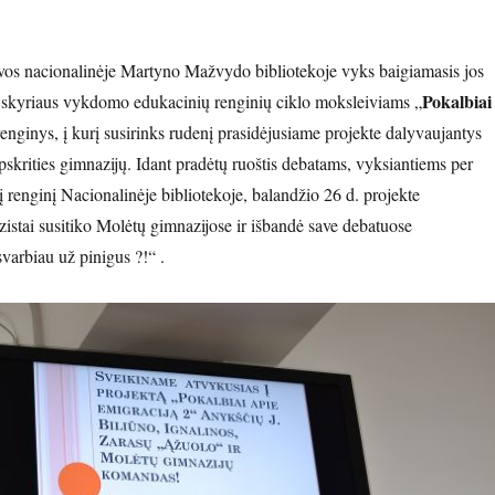
vos nacionalinėje Martyno Mažvydo bibliotekoje vyks baigiamasis jos
Pokalbiai
skyriaus vykdomo edukacinių renginių ciklo moksleiviams „
enginys, į kurį susirinks rudenį prasidėjusiame projekte dalyvaujantys
pskrities gimnazijų. Idant pradėtų ruoštis debatams, vyksiantiems per
 renginį Nacionalinėje bibliotekoje, balandžio 26 d. projekte
istai susitiko Molėtų gimnazijose ir išbandė save debatuose
varbiau už pinigus ?!“ .