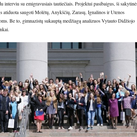
u interviu su emigravusiais tautiečiais. Projektui pasibaigus, ši sakytinė
us atiduota saugoti Molėtų, Anykščių, Zarasų, Ignalinos ir Utenos
koms. Be to, gimnazistų sukauptą medžiagą analizuos Vytauto Didžiojo
nkai.