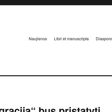
Naujienos
Libri et manuscripta
Diasporo
raciją“ bus pristatyti