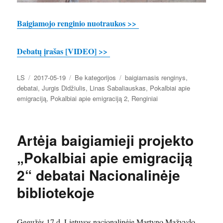
Baigiamojo renginio nuotraukos >>
Debatų įrašas [VIDEO] >>
Autorius
Paskelbta
Kategorijos
Žymos
LS
2017-05-19
Be kategorijos
baigiamasis renginys
,
debatai
,
Jurgis Didžiulis
,
Linas Sabaliauskas
,
Pokalbiai apie
emigraciją
,
Pokalbiai apie emigraciją 2
,
Renginiai
Artėja baigiamieji projekto
„Pokalbiai apie emigraciją
2“ debatai Nacionalinėje
bibliotekoje
Gegužės 17 d. Lietuvos nacionalinėje Martyno Mažvydo