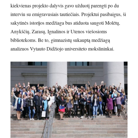
kiekvienas projekto dalyvis gavo užduotį parengti po du
interviu su emigravusiais tautiečiais. Projektui pasibaigus, ši
sakytinės istorijos medžiaga bus atiduota saugoti Molėtų,
Anykščių, Zarasų, Ignalinos ir Utenos viešosioms
bibliotekoms. Be to, gimnazistų sukauptą medžiagą
analizuos Vytauto Didžiojo universiteto mokslininkai.