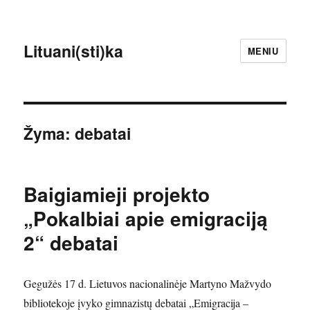
Lituani(sti)ka
MENIU
Žyma:
debatai
Baigiamieji projekto
„Pokalbiai apie emigraciją
2“ debatai
Gegužės 17 d. Lietuvos nacionalinėje Martyno Mažvydo
bibliotekoje įvyko gimnazistų debatai „Emigracija –