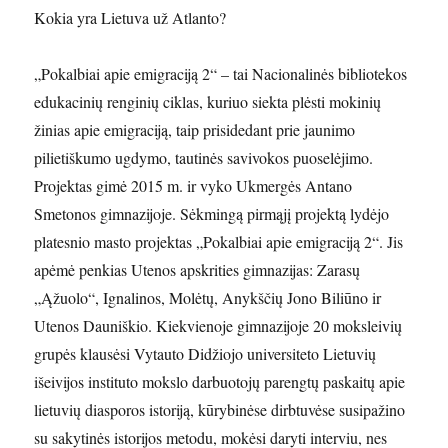
Kokia yra Lietuva už Atlanto?
„Pokalbiai apie emigraciją 2“ – tai Nacionalinės bibliotekos
edukacinių renginių ciklas, kuriuo siekta plėsti mokinių
žinias apie emigraciją, taip prisidedant prie jaunimo
pilietiškumo ugdymo, tautinės savivokos puoselėjimo.
Projektas gimė 2015 m. ir vyko Ukmergės Antano
Smetonos gimnazijoje. Sėkmingą pirmąjį projektą lydėjo
platesnio masto projektas „Pokalbiai apie emigraciją 2“. Jis
apėmė penkias Utenos apskrities gimnazijas: Zarasų
„Ąžuolo“, Ignalinos, Molėtų, Anykščių Jono Biliūno ir
Utenos Dauniškio. Kiekvienoje gimnazijoje 20 moksleivių
grupės klausėsi Vytauto Didžiojo universiteto Lietuvių
išeivijos instituto mokslo darbuotojų parengtų paskaitų apie
lietuvių diasporos istoriją, kūrybinėse dirbtuvėse susipažino
su sakytinės istorijos metodu, mokėsi daryti interviu, nes