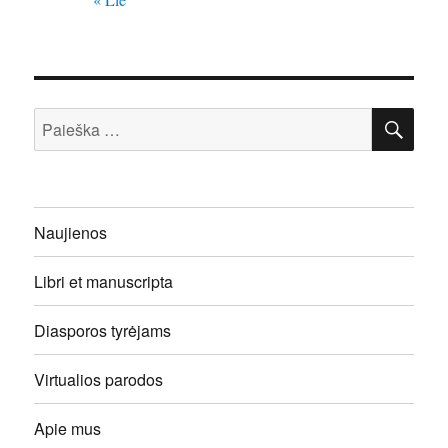
IEŠ
Ieškoti:
Naujienos
Libri et manuscripta
Diasporos tyrėjams
Virtualios parodos
Apie mus