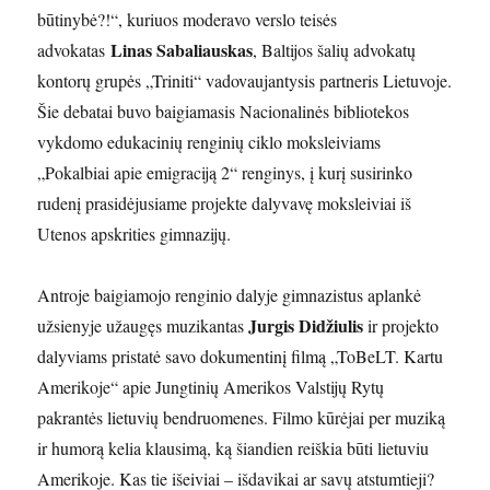
būtinybė?!“, kuriuos moderavo verslo teisės
Linas Sabaliauskas
advokatas
, Baltijos šalių advokatų
kontorų grupės „Triniti“ vadovaujantysis partneris Lietuvoje.
Šie debatai buvo baigiamasis Nacionalinės bibliotekos
vykdomo edukacinių renginių ciklo moksleiviams
„Pokalbiai apie emigraciją 2“ renginys, į kurį susirinko
rudenį prasidėjusiame projekte dalyvavę moksleiviai iš
Utenos apskrities gimnazijų.
Antroje baigiamojo renginio dalyje gimnazistus aplankė
Jurgis Didžiulis
užsienyje užaugęs muzikantas
ir projekto
dalyviams pristatė savo dokumentinį filmą „ToBeLT. Kartu
Amerikoje“ apie Jungtinių Amerikos Valstijų Rytų
pakrantės lietuvių bendruomenes. Filmo kūrėjai per muziką
ir humorą kelia klausimą, ką šiandien reiškia būti lietuviu
Amerikoje. Kas tie išeiviai – išdavikai ar savų atstumtieji?