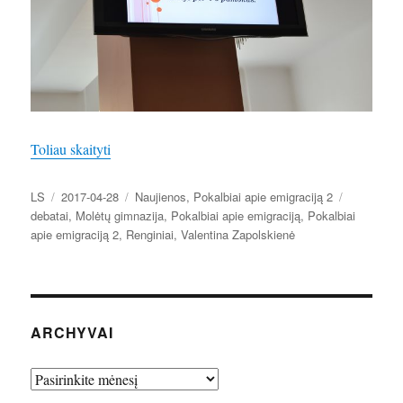
„Artėja baigiamieji projekto „Pokalbiai apie emigrac
Toliau skaityti
Autorius
Paskelbta
Kategorijos
Žymos
LS
2017-04-28
Naujienos
,
Pokalbiai apie emigraciją 2
debatai
,
Molėtų gimnazija
,
Pokalbiai apie emigraciją
,
Pokalbiai
apie emigraciją 2
,
Renginiai
,
Valentina Zapolskienė
ARCHYVAI
Archyvai