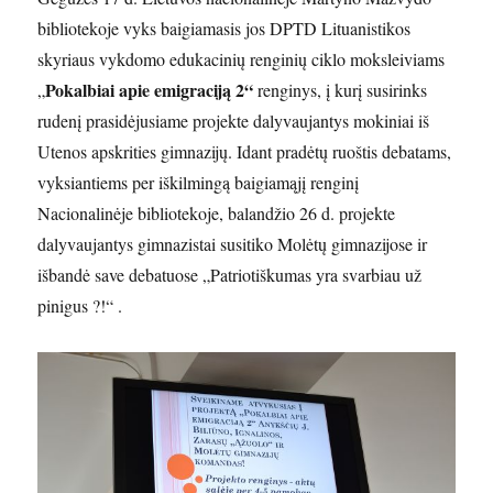
bibliotekoje vyks baigiamasis jos DPTD Lituanistikos
skyriaus vykdomo edukacinių renginių ciklo moksleiviams
Pokalbiai apie emigraciją 2“
„
renginys, į kurį susirinks
rudenį prasidėjusiame projekte dalyvaujantys mokiniai iš
Utenos apskrities gimnazijų. Idant pradėtų ruoštis debatams,
vyksiantiems per iškilmingą baigiamąjį renginį
Nacionalinėje bibliotekoje, balandžio 26 d. projekte
dalyvaujantys gimnazistai susitiko Molėtų gimnazijose ir
išbandė save debatuose „Patriotiškumas yra svarbiau už
pinigus ?!“ .