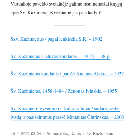
Virtualioje paveldo svetainėje galime rasti nemažai knygų
apie Šv. Kazimierą. Kviečiame jas pasklaidyti!
Szv. Kazimierius / pagal lenkiszką S.R. – 1902
Šv. Kazimieras Lietuvos karalaitis. – 1915]. – 38 p.
Šv. Kazimieras karalaitis / parašė Antanas Alekna. – 1927
Šv. Kazimieras, 1458-1484 / Zenonas Ivinskis. – 1955
Šv. Kazimiero gyvenimo ir kulto šaltiniai / sudarė, vertė,
įvadą ir paaiškinimus parašė Mintautas Čiurinskas. – 2003
Autorius
Paskelbta
Kategorijos
Žymos
LS
2021-03-04
Asmenybės
,
Datos
šv. Kazimieras