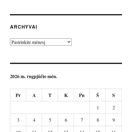
ARCHYVAI
Archyvai
2026 m. rugpjūčio mėn.
Pr
A
T
K
Pn
Š
S
1
2
3
4
5
6
7
8
9