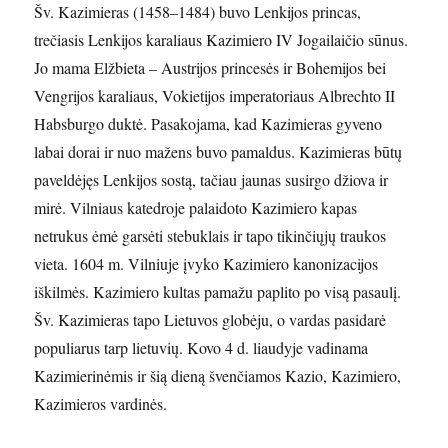
Šv. Kazimieras (1458–1484) buvo Lenkijos princas,
trečiasis Lenkijos karaliaus Kazimiero IV Jogailaičio sūnus.
Jo mama Elžbieta – Austrijos princesės ir Bohemijos bei
Vengrijos karaliaus, Vokietijos imperatoriaus Albrechto II
Habsburgo duktė. Pasakojama, kad Kazimieras gyveno
labai dorai ir nuo mažens buvo pamaldus. Kazimieras būtų
paveldėjęs Lenkijos sostą, tačiau jaunas susirgo džiova ir
mirė. Vilniaus katedroje palaidoto Kazimiero kapas
netrukus ėmė garsėti stebuklais ir tapo tikinčiųjų traukos
vieta. 1604 m. Vilniuje įvyko Kazimiero kanonizacijos
iškilmės. Kazimiero kultas pamažu paplito po visą pasaulį.
Šv. Kazimieras tapo Lietuvos globėju, o vardas pasidarė
populiarus tarp lietuvių. Kovo 4 d. liaudyje vadinama
Kazimierinėmis ir šią dieną švenčiamos Kazio, Kazimiero,
Kazimieros vardinės.