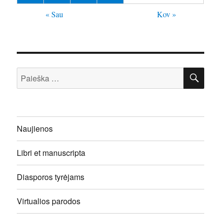
« Sau
Kov »
IEŠ
Ieškoti:
Naujienos
Libri et manuscripta
Diasporos tyrėjams
Virtualios parodos