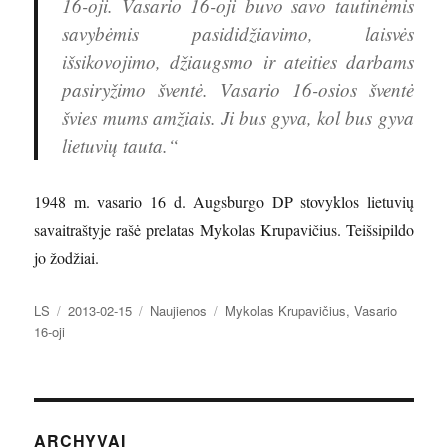
16-oji. Vasario 16-oji buvo savo tautinėmis
savybėmis pasididžiavimo, laisvės
išsikovojimo, džiaugsmo ir ateities darbams
pasiryžimo šventė. Vasario 16-osios šventė
švies mums amžiais. Ji bus gyva, kol bus gyva
lietuvių tauta.“
1948 m. vasario 16 d. Augsburgo DP stovyklos lietuvių
savaitraštyje rašė prelatas Mykolas Krupavičius. Teišsipildo
jo žodžiai.
Autorius
Paskelbta
Kategorijos
Žymos
LS
2013-02-15
Naujienos
Mykolas Krupavičius
,
Vasario
16-oji
ARCHYVAI