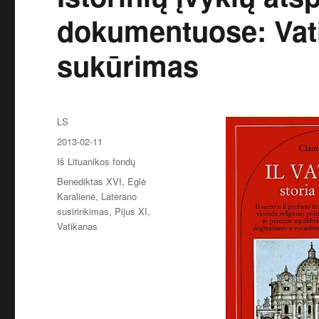
dokumentuose: Vat
sukūrimas
Autorius
LS
Paskelbta
2013-02-11
Kategorijos
Iš Lituanikos fondų
Žymos
Benediktas XVI
,
Eglė
Karalienė
,
Laterano
susirinkimas
,
Pijus XI
,
Vatikanas