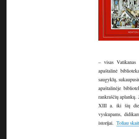
– visas Vatikanas 
apaštalinė bibliote
saugyklų, sukaupusi
apaštalinėje biblio
rankraščių aplankų. 
XIII a. iki šių di
vyskupams, didikams
istorijai.
Toliau skait