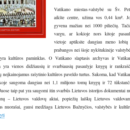
Vatikano miestas-valstybė su Šv. Pet
aikšte centre, užima vos 0,44 km². Jo
gyvena mažiau nei 1000 piliečių. Tači
vargu, ar kokioje nors kitoje pasaul
vietoje aptiksite daugiau meno lobių 
prabangos nei šioje nykštukinėje valstybė
yra kultūros paminklas. O Vatikano slaptasis archyvas ir Vatika
ka yra vienos didžiausių ir svarbiausių pasaulyje knygų ir rankrašč
ų neįkainojamus rašytinio kultūros paveldo turtus. Sakoma, kad Vatika
tekoje saugoma daugiau nei 1,1 milijono tomų knygų ir 72 tūkstanči
Juose taip pat yra saugomi itin svarbūs Lietuvos istorijos dokumentai n
enų – Lietuvos valdovų aktai, popiežių laiškų Lietuvos valdovam
 nuorašai, gausi medžiaga Lietuvos Bažnyčios, valstybės ir kultūr
„Istorinių įvykių atspindžiai Lituanikos fondo dokumentuose: Vatik
yti