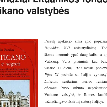
ikano valstybės
Pasaulį apskriejo žinia apie popiežia
Benedikto XVI
atsistatydinimą. Tod
šiomis dienomis ypač daug kalbama ap
Vatikaną. Verta prisiminti, kad būte
vasario 11 dieną 1929 metais popieži
Pijus XI
pasirašė su Italijos vyriausy
Laterano
susitarimą, kuriuo remiant
oficialiai buvo sukurta nepriklauso
Vatikano valstybė, ir Romos katali
bažnyčia įgavo išskirtinį statusą Italijoje.