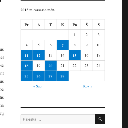
2013 m. vasario mėn.
Pr
A
T
K
Pn
Š
S
1
2
3
4
5
6
7
8
9
10
us
11
12
13
14
15
16
17
ėl
ie
18
19
20
21
22
23
24
nt
25
26
27
28
us
« Sau
Kov »
be
is
ma
kų
IEŠKOTI
Ieškoti: