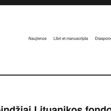
Naujienos
Libri et manuscripta
Diasporo
pindžiai Lituanikos fond