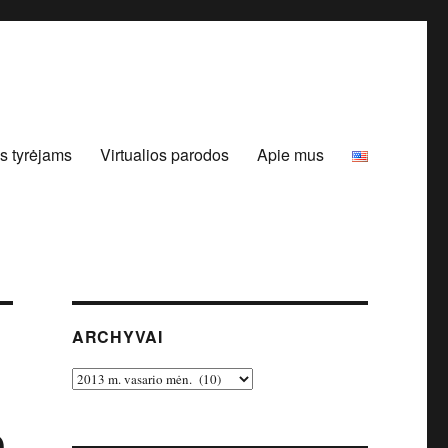
s tyrėjams
Virtualios parodos
Apie mus
ARCHYVAI
Archyvai
o