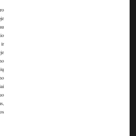
ro
je
au
io
ir
je
no
ių
no
ai
uo
s,
os
ano valstybės sukūrimas”